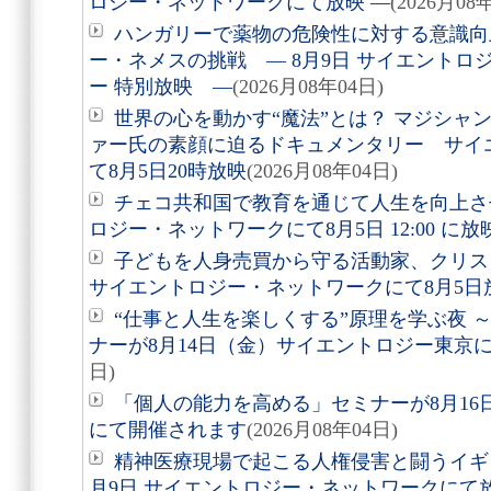
ロジー・ネットワークにて放映 ―
(2026月08
ハンガリーで薬物の危険性に対する意識向
ー・ネメスの挑戦 ― 8月9日 サイエントロ
ー 特別放映 ―
(2026月08年04日)
世界の心を動かす“魔法”とは？ マジシャ
ァー氏の素顔に迫るドキュメンタリー サイ
て8月5日20時放映
(2026月08年04日)
チェコ共和国で教育を通じて人生を向上さ
ロジー・ネットワークにて8月5日 12:00 に
子どもを人身売買から守る活動家、クリ
サイエントロジー・ネットワークにて8月5日
“仕事と人生を楽しくする”原理を学ぶ夜 
ナーが8月14日（金）サイエントロジー東京
日)
「個人の能力を高める」セミナーが8月1
にて開催されます
(2026月08年04日)
精神医療現場で起こる人権侵害と闘うイギ
月9日 サイエントロジー・ネットワークにて