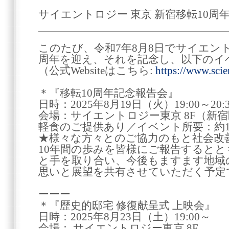
サイエントロジー 東京 新宿移転10
このたび、令和7年8月8日でサイエン
周年を迎え、それを記念し、以下のイ
（公式Websiteはこちら:
https://www.scie
＊『移転10周年記念報告会』
日時：2025年8月19日（火）19:00～20:3
会場：サイエントロジー東京 8F（新宿区
軽食のご提供あり／イベント所要：約
★様々な方々とのご協力のもと社会改
10年間の歩みを皆様にご報告すると
と手を取り合い、今後もますます地域
思いと展望を共有させていただく予定
ーーー
＊『歴史的邸宅 修復献呈式 上映会』
日時：2025年8月23日（土）19:00～
会場： サイエントロジー東京 8F