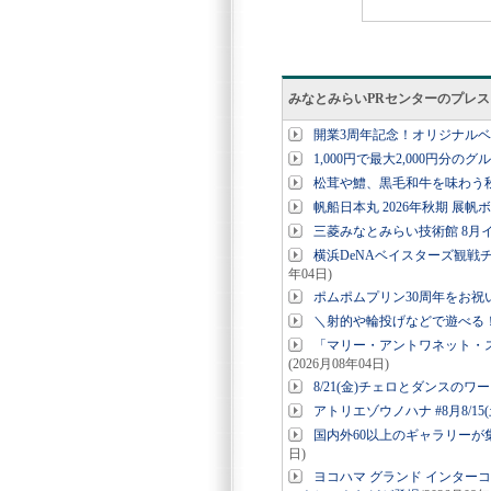
みなとみらいPRセンターのプレ
開業3周年記念！オリジナル
1,000円で最大2,000円分の
松茸や鱧、黒毛和牛を味わう秋
帆船日本丸 2026年秋期 展帆
三菱みなとみらい技術館 8月
横浜DeNAベイスターズ観戦チ
年04日)
ポムポムプリン30周年をお
＼射的や輪投げなどで遊べる！コ
「マリー・アントワネット・
(2026月08年04日)
8/21(金)チェロとダンスのワー
アトリエゾウノハナ #8月8/15(
国内外60以上のギャラリーが集結「
日)
ヨコハマ グランド インター