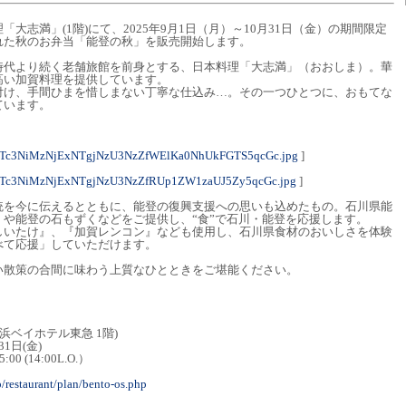
大志満」(1階)にて、2025年9月1日（月）～10月31日（金）の期間限定
れた秋のお弁当「能登の秋」を販売開始します。
時代より続く老舗旅館を前身とする、日本料理「大志満」（おおしま）。華
高い加賀料理を提供しています。
付け、手間ひまを惜しまない丁寧な仕込み…。その一つひとつに、おもてな
ています。
NTc3NiMzNjExNTgjNzU3NzZfWElKa0NhUkFGTS5qcGc.jpg
]
NTc3NiMzNjExNTgjNzU3NzZfRUp1ZW1zaUJ5Zy5qcGc.jpg
]
統を今に伝えるとともに、能登の復興支援への思いも込めたもの。石川県能
や能登の石もずくなどをご提供し、“食”で石川・能登を応援します。
しいたけ』、『加賀レンコン』なども使用し、石川県食材のおいしさを体験
べて応援」していただけます。
い散策の合間に味わう上質なひとときをご堪能ください。
ベイホテル東急 1階)
31日(金)
 (14:00L.O.）
p/restaurant/plan/bento-os.php