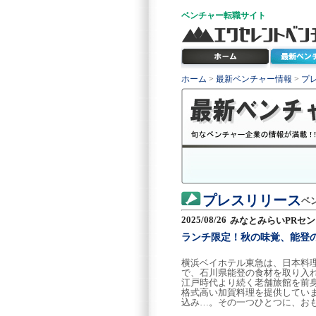
ベンチャー
転職サイト
ホーム
>
最新ベンチャー情報
>
プ
プレスリリース
ベ
2025/08/26
みなとみらいPRセ
ランチ限定！秋の味覚、能登
横浜ベイホテル東急は、日本料理「
で、石川県能登の食材を取り入
江戸時代より続く老舗旅館を前
格式高い加賀料理を提供してい
込み…。その一つひとつに、お