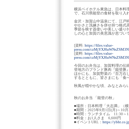
横浜ベイホテル東急は、日本料理「
で、石川県能登の食材を取り入
金沢・加賀山中温泉にて、江戸
やかさと洗練さを併せ持つ格式
季節を映す器使いや美しい盛り
しの心と加賀の美意識が息づい
[資料:
https://files.value-
press.com/czMjYXJ0aWNsZSM3
[資料:
https://files.value-
press.com/czMjYXJ0aWNsZSM3
今回のお弁当は、加賀料理の伝
登地方のブランド豚肉『能登豚』
ほかにも、加賀野菜の『百万石
するとともに、皆さまにも「食
秋風が穏やかな頃、みなとみら
秋のお弁当 「能登の秋」
■場所：日本料理「大志満」（横浜
■期間：2025年9月1日(月)～10月
■時間：ランチタイム 11:30～15:00
■料金：お1人さま 6,600円
■イベントURL：
https://ybht.co.j