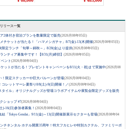
スリリース一覧
ベア2体付き宿泊プランを数量限定で販売
(2026月08年05日)
グルメチケットが当たる！「ハマメシガチャ」8/7(金)-13(木)開催
(2026月08年05日)
限定ランチ「旬華～錦秋～」8/28(金)より提供
(2026月08年05日)
ボランティア募集中です！【8/31(月)締切】
(2026月08年05日)
イベント
(2026月08年04日)
ケットが当たる！プレゼントキャンペーンを8/11(火・祝)まで実施中
(2026月08
祝い！限定ステッカーや巨大バルーンが登場
(2026月08年04日)
レットマーレ夏祭り8/8(土)-9(日)開催！／
(2026月08年04日)
スタイル」オリジナルグッズが登場コラボアイテムや展覧会限定グッズを販売
クショップ #7
(2026月08年04日)
土)-16(日)参加者募集！
(2026月08年04日)
Tokyo Gendai」9/11(金)～13(日)開催新展示セクターも登場
(2026月08年04
コンチネンタル ホテル開業35周年！特大フカヒレや特別カクテル、ファミリーポ