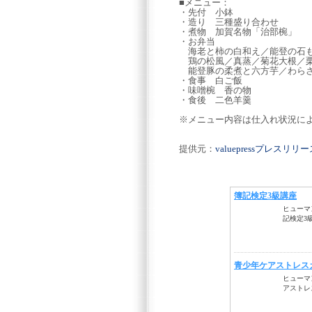
■メニュー：
・先付 小鉢
・造り 三種盛り合わせ
・煮物 加賀名物「治部椀」
・お弁当
海老と柿の白和え／能登の石も
鶏の松風／真蒸／菊花大根／栗
能登豚の柔煮と六方芋／わらさ
・食事 白ご飯
・味噌椀 香の物
・食後 二色羊羹
※メニュー内容は仕入れ状況に
提供元：
valuepressプレスリ