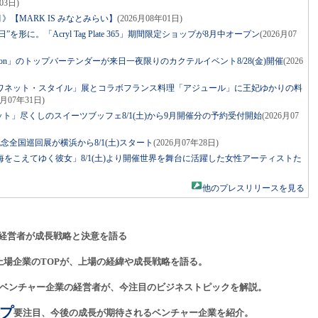
03日)
》【MARK IS みなとみらい】
(2026月08年01日)
を形に。「Acryl Tag Plate 365」期間限定ショップが8月中オープン
(2026月07
r Apron」のトップバーテンダーが来日一夜限りのカクテルイベント8/28(金)開催
(2026
ワネット・スタイル」展とコラボフランス料理「アジュール」に王妃ゆかりの料
6月07年31日)
ット」尽くしのスイーツブッフェ8/1(土)から9月開催分の予約受付開始
(2026月07
年記念全国巡回展が横浜から8/1(土)スタート
(2026月07年28日)
をこえてゆく彼女」8/1(土)より開催世界を舞台に活躍した女性アーティストた
他のプレスリリースを見る
経営者が成長戦略と決意を語る
上場企業のTOPが、上場の経緯や成長戦略を語る。
ベンチャー企業の経営者が、今注目のビジネストピックを解説。
プ
要注目、今後の成長が期待されるベンチャー企業を紹介。