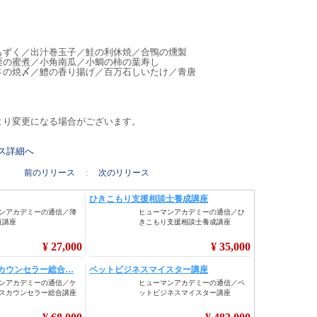
ずく／出汁巻玉子／鮭の利休焼／合鴨の燻製
の蜜煮／小角南瓜／小鯛の柿の葉寿し
の焼〆／鱧の香り揚げ／百万石しいたけ／青唐
より変更になる場合がございます。
リース詳細へ
前のリリース
:
次のリリース