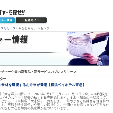
レスリリース
> みなとみらいPRセンター
ンチャー企業の新製品・新サービスのプレスリリース
ンター
の食材を堪能するお弁当が登場【横浜ベイホテル東急】
大志満」(1階)にて、2025年9月1日（月）～10月31日（金）の期間限定
れた秋のお弁当「能登の秋」を販売開始します。金沢・加賀山中温泉にて、
身とする、日本料理「大志満」（おおしま）。華やかさと洗練さを併せ持つ
ます。季節を映す器使いや美しい盛り付け、手間ひまを惜しまない丁寧な仕
もてなしの心と加賀の美意識が息づいています。