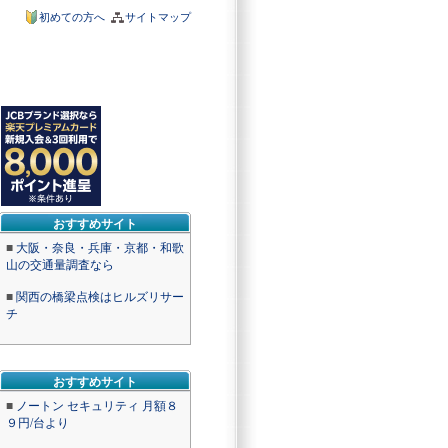
初めての方へ
サイトマップ
おすすめサイト
■
大阪・奈良・兵庫・京都・和歌
山の交通量調査なら
■
関西の橋梁点検はヒルズリサー
チ
おすすめサイト
■
ノートン セキュリティ 月額８
９円/台より