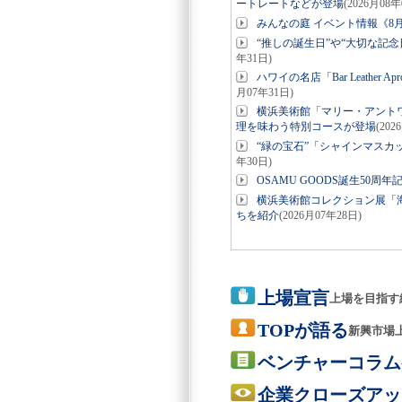
ートレートなどが登場
(2026月08年
みんなの庭 イベント情報《8月
“推しの誕生日”や“大切な記念日”
年31日)
ハワイの名店「Bar Leathe
月07年31日)
横浜美術館「マリー・アント
理を味わう特別コースが登場
(202
“緑の宝石”「シャインマスカ
年30日)
OSAMU GOODS誕生50周
横浜美術館コレクション展「海
ちを紹介
(2026月07年28日)
上場宣言
上場を目指す
TOPが語る
新興市場
ベンチャーコラム
企業クローズアッ