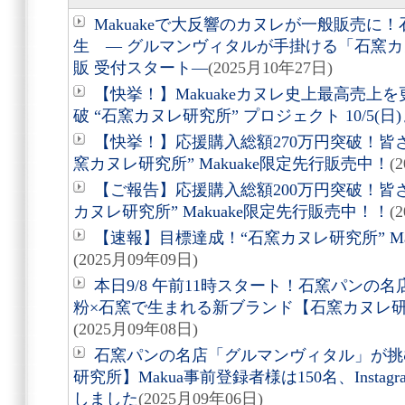
Makuakeで大反響のカヌレが一般販売に
生 ― グルマンヴィタルが手掛ける「石窯カヌ
販 受付スタート―
(2025月10年27日)
【快挙！】Makuakeカヌレ史上最高売上
破 “石窯カヌレ研究所” プロジェクト 10/5(日
【快挙！】応援購入総額270万円突破！皆
窯カヌレ研究所” Makuake限定先行販売中！
(
【ご報告】応援購入総額200万円突破！皆
カヌレ研究所” Makuake限定先行販売中！！
(
【速報】目標達成！“石窯カヌレ研究所” Ma
(2025月09年09日)
本日9/8 午前11時スタート！石窯パンの
粉×石窯で生まれる新ブランド【石窯カヌレ研究
(2025月09年08日)
石窯パンの名店「グルマンヴィタル」が挑
研究所】Makua事前登録者様は150名、Insta
しました
(2025月09年06日)