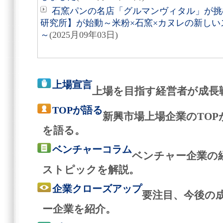
石窯パンの名店「グルマンヴィタル」が挑
研究所】が始動～米粉×石窯×カヌレの新しいス
～
(2025月09年03日)
上場宣言
上場を目指す経営者が成長
TOPが語る
新興市場上場企業のTO
を語る。
ベンチャーコラム
ベンチャー企業の
ストピックを解説。
企業クローズアップ
要注目、今後の
ー企業を紹介。