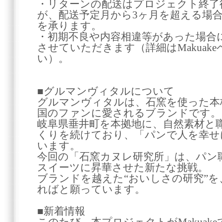
・リターンの配送はプロジェクト終了
が、配送予定月から3ヶ月を超える場
を承ります。
・初期不良や内容相違等があった場合
させていただきます（詳細はMakuak
い）。
■グルマンヴィタルについて
グルマンヴィタルは、石窯を使った本
国のファンに愛されるブランドです。
岐阜県垂井町を本拠地に、自然素材と
くりを続けており、「パンで人を幸せ
います。
今回の「石窯カヌレ研究所」は、パン
スイーツに昇華させた新たな挑戦。
ブランドを越えた“おいしさの研究”
ればと願っています。
■新着情報