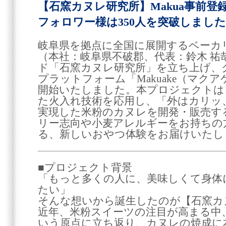
【石窯カヌレ研究所】Makua事前登録者様
フォロワー様は350人を突破しました
岐阜県を拠点に全国に展開するベーカ
（本社：岐阜県不破郡、代表：鈴木 
ド「石窯カヌレ研究所」を立ち上げ、
プラットフォーム「Makuake（マク
開始いたしました。本プロジェクトは
た火入れ技術を応用し、「外はカリッ
実現した米粉のカヌレを開発・販売す
リー志向や小麦アレルギーをお持ちの
る、新しいおやつ体験をお届けいたし
■プロジェクト背景
「もっと多くの人に、美味しくて身体
たい」
そんな想いから誕生したのが【石窯カ
近年、米粉スイーツの注目が高まる中、
いう原点に立ち返り、カヌレの焼成に