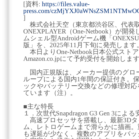
[資料:
https://files.value-
press.com/czMjYXJ0aWNsZSM1NTMwO
]
株式会社天空（東京都渋谷区、代表取
ONEXPLAYER（One-Netbook
ムシェル型Androidゲーム機「ONEXSUG
版」を、2025年11月下旬に発売します
本日よりOne-Netbook日本公式ス
Amazon.co.jpにて予約受付を開始しま
国内正規版は、メーカー提供のグロ
ループによる国内1年間の保証付き。
ックやバッテリー交換などの修理対応
ています（注）。
■主な特長
１．次世代Snapdragon G3 Gen 3
高速プロセッサを搭載し、最新3Dタ
ム、レトロゲームまで滑らかに描画。
も遅延が少なく、複数のアプリをバッ