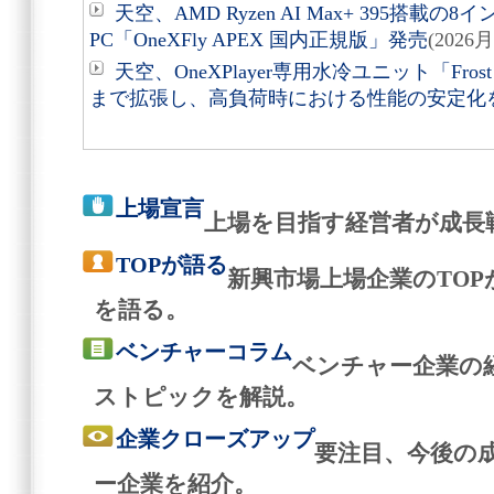
天空、AMD Ryzen AI Max+ 395搭
PC「OneXFly APEX 国内正規版」発売
(2026
天空、OneXPlayer専用水冷ユニット「Fros
まで拡張し、高負荷時における性能の安定化
上場宣言
上場を目指す経営者が成長
TOPが語る
新興市場上場企業のTO
を語る。
ベンチャーコラム
ベンチャー企業の
ストピックを解説。
企業クローズアップ
要注目、今後の
ー企業を紹介。