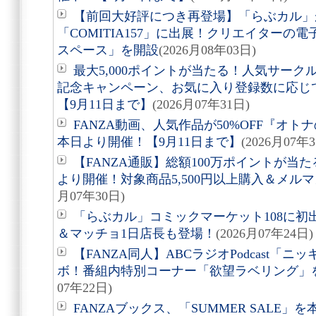
【前回大好評につき再登場】「らぶカル」が
「COMITIA157」に出展！クリエイター
スペース」を開設
(2026月08年03日)
最大5,000ポイントが当たる！人気サー
記念キャンペーン、お気に入り登録数に応じ
【9月11日まで】
(2026月07年31日)
FANZA動画、人気作品が50%OFF『オト
本日より開催！【9月11日まで】
(2026月07年
【FANZA通販】総額100万ポイントが当た
より開催！対象商品5,500円以上購入＆メルマガ
月07年30日)
「らぶカル」コミックマーケット108に
＆マッチョ1日店長も登場！
(2026月07年24日)
【FANZA同人】ABCラジオPodcast「
ボ！番組内特別コーナー「欲望ラベリング」を
07年22日)
FANZAブックス、「SUMMER SALE