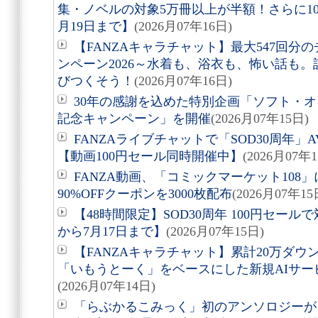
集・ノベルの対象5万冊以上が半額！さらに1
月19日まで】
(2026月07年16日)
【FANZAキャラチャット】最大547回
ンペーン2026～水着も、浴衣も、怖い話も
びつくそう！
(2026月07年16日)
30年の感謝を込めた特別企画「ソフト・オ
記念キャンペーン」を開催
(2026月07年15日)
FANZAライブチャットで「SOD30周年
【動画100円セール同時開催中】
(2026月07年
FANZA動画、「コミックマーケット108
90%OFFクーポンを3000枚配布
(2026月07年15
【48時間限定】SOD30周年 100円セールで
から7月17日まで】
(2026月07年15日)
【FANZAキャラチャット】累計20万ダウ
「いもうとーく」をベースにした新規AIサービス
(2026月07年14日)
「らぶかるこみっく」初のアンソロジーが