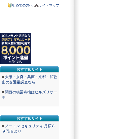
初めての方へ
サイトマップ
おすすめサイト
■
大阪・奈良・兵庫・京都・和歌
山の交通量調査なら
■
関西の橋梁点検はヒルズリサー
チ
おすすめサイト
■
ノートン セキュリティ 月額８
９円/台より