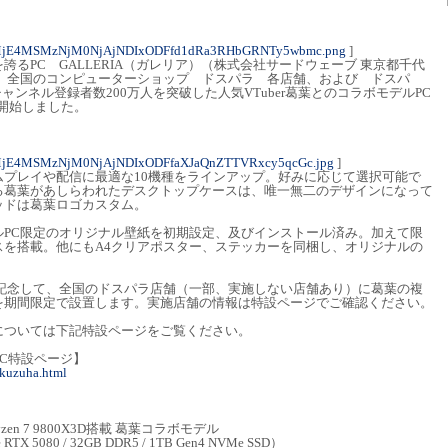
0MjE4MSMzNjM0NjAjNDIxODFfd1dRa3RHbGRNTy5wbmc.png
]
るPC GALLERIA（ガレリア）（株式会社サードウェーブ 東京都千代
は、全国のコンピューターショップ ドスパラ 各店舗、および ドスパ
チャンネル登録者数200万人を突破した人気VTuber葛葉とのコラボモデルPC
受注開始しました。
MjE4MSMzNjM0NjAjNDIxODFfaXJaQnZTTVRxcy5qcGc.jpg
]
ムプレイや配信に最適な10機種をラインアップ。好みに応じて選択可能で
る葛葉があしらわれたデスクトップケースは、唯一無二のデザインになって
ッドは葛葉ロゴカスタム。
ルPC限定のオリジナル壁紙を初期設定、及びインストール済み。加えて限
スを搭載。他にもA4クリアポスター、ステッカーを同梱し、オリジナルの
を記念して、全国のドスパラ店舗（一部、実施しない店舗あり）に葛葉の複
を期間限定で設置します。実施店舗の情報は特設ページでご確認ください。
については下記特設ページをご覧ください。
ルPC特設ページ】
/kuzuha.html
 Ryzen 7 9800X3D搭載 葛葉コラボモデル
e RTX 5080 / 32GB DDR5 / 1TB Gen4 NVMe SSD）