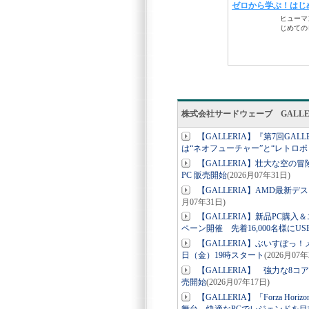
株式会社サードウェーブ GALL
【GALLERIA】『第7回G
は“ネオフューチャー”と“レトロポ
【GALLERIA】壮大な空の冒険をよ
PC 販売開始
(2026月07年31日)
【GALLERIA】AMD最新デスク
月07年31日)
【GALLERIA】新品PC購
ペーン開催 先着16,000名様にU
【GALLERIA】ぶいすぽっ！メンバ
日（金）19時スタート
(2026月07年
【GALLERIA】 強力な8コアA
売開始
(2026月07年17日)
【GALLERIA】「Forza 