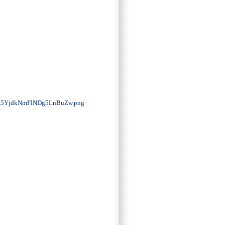
YjdkNmFlNDg5LnBuZw.png