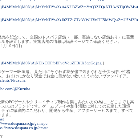
M0MjE4MSMzNjM0NjAjMzYzNDYwXzA4N2I3ZWZmYzQ3ZTQzNTUwNTljOWMw
M0MjE4MSMzNjM0NjAjMzYzNDYwXzI0ZTZiZTk3YWU3MTE5MWQwZmU5M2R
ルPC発売を記念して、全国のドスパラ店舗（一部、実施しない店舗あり）に葛葉
ネルを設置します。実施店舗の情報は特設ページでご確認ください。
1月10日(月)
MjE4MSMzNjM0NjAjNDIxODFfbEFvdVduZFBiUi5qcGc.jpg
]
のゲーマー吸血鬼。 見た目にそぐわず我が儘で気まぐれな子供っぽい性格
る。 おまけにかなり現金でお金に目がない救いようのないヴァンパイア。
talents/l/kuzuha
tube.com/@Kuzuha
』は最新のPCゲームやクリエイティブ制作を楽しみたい方の為に、どこまでも高
ンスPCのブランドです。ゲームプレイや創作活動に対しての安定した環境
リティに徹底的にこだわり、開発から生産、アフターサービスまで、すべて
きます。
net
://www.dospara.co.jp/gamepc
ps://www.dospara.co.jp/create
て