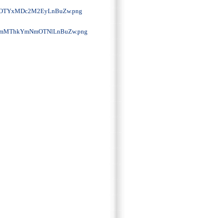
OTYxMDc2M2EyLnBuZw.png
mMThkYmNmOTNlLnBuZw.png