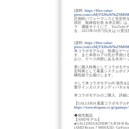
[資料:
https://files.value-
press.com/czMjYXJ0aWNsZSM
圧倒的パフォーマンスと安定性を誇
田区 取締役社長 永井正樹）
ラ 通販サイトにて、YouTube
を、2025年10月7日(火)より
[資料:
https://files.value-
press.com/czMjYXJ0aWNsZSM0
本コラボモデルは、快適なゲー
す。また本田ロアロ氏が手掛け
おり、ケース内部にある水冷ヘ
更に購入特典としてコラボモデ
定特典として葛葉システムボイ
梱包箱でお届けします。
そして本コラボモデルPC発売
製サイン入りスタンディパネル
本コラボモデルのご購入、詳細
【GALLERIA 葛葉コラボモデ
https://www.dospara.co.jp/gamepc
◆発売製品
【AMDモデル】
●GALLERIA KZHDR7A-R58-B
(AMD Ryzen 7 9800X3D / GeForc