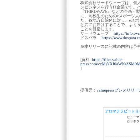
株式会社サードウェーブは、個
ンビジネスを行うIT企業です。パ
『THIRDWAVE』などの企
に、高校生のためのeスポーツ大会
た、各地方自治体に対し、eス
と共にお届けすることで、より良
ことを目指します。
サードウェーブ
https://info.twa
ドスパラ
https://www.dospara.co
※本リリースに記載の内容は予
[資料:
https://files.value-
press.com/czMjYXJ0aWNsZS
]
提供元：
valuepressプレスリ