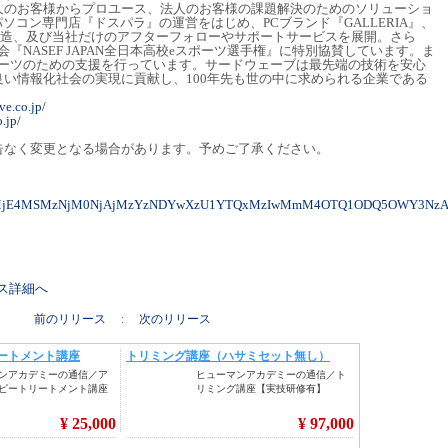
人のお客様からプロユース、法人のお客様の課題解決のためのソリューショ
ソコン専門店『ドスパラ』の運営をはじめ、PCブランド『GALLERIA』、
画・製造、及び当社だけのアフターフォローやサポートサービスを展開。さら
『NASEF JAPAN全日本高校eスポーツ選手権』に特別協賛しています。ま
ポーツのための支援を行っています。サードウェーブは最先端の技術を安心
い情報化社会の実現に貢献し、100年先も世の中に求められる企業である
ve.co.jp/
.jp/
告なく変更となる場合があります。予めご了承ください。
M0MjE4MSMzNjM0NjAjMzYzNDYwXzU1YTQxMzIwMmM4OTQ1ODQ5OWY3NzA5
リース詳細へ
前のリリース
:
次のリリース