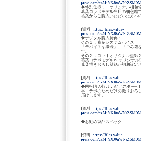
press.com/czMjYXJ0aWNsZSM0
◆特別仕様３ オリジナル梱包
葛葉コラボモデル専用の梱包箱
葛葉からご購入いただいた方へ
[資料:
https://files.value-
press.com/czMjYXJ0aWNsZSM0
◆デジタル購入特典：
その１：葛葉システムボイス
「デバイスを接続」、「ごみ箱
す。
その２：コラボオリジナル壁紙
葛葉コラボモデルPCオリジナル
葛葉描きおろし壁紙が初期設定
[資料:
https://files.value-
press.com/czMjYXJ0aWNsZSM0
◆同梱購入特典：A4ポスター+
本コラボのためだけの撮りおろ
届けします。
[資料:
https://files.value-
press.com/czMjYXJ0aWNsZSM0
◆お勧め製品スペック
[資料:
https://files.value-
press.com/czMjYXJ0aWNsZSM0