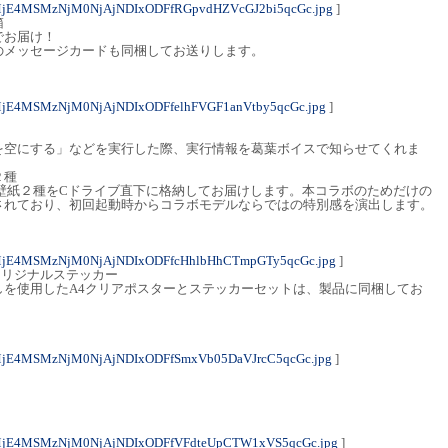
MjE4MSMzNjM0NjAjNDIxODFfRGpvdHZVcGJ2bi5qcGc.jpg
]
箱
でお届け！
のメッセージカードも同梱してお送りします。
MjE4MSMzNjM0NjAjNDIxODFfelhFVGF1anVtby5qcGc.jpg
]
を空にする」などを実行した際、実行情報を葛葉ボイスで知らせてくれま
２種
壁紙２種をCドライブ直下に格納してお届けします。本コラボのためだけの
されており、初回起動時からコラボモデルならではの特別感を演出します。
MjE4MSMzNjM0NjAjNDIxODFfcHhlbHhCTmpGTy5qcGc.jpg
]
オリジナルステッカー
しを使用したA4クリアポスターとステッカーセットは、製品に同梱してお
MjE4MSMzNjM0NjAjNDIxODFfSmxVb05DaVJrcC5qcGc.jpg
]
MjE4MSMzNjM0NjAjNDIxODFfVFdteUpCTW1xVS5qcGc.jpg
]