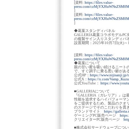
[資料:
https://files.value-
press.com/czMjYXJ0aWNsZS
]
[資料:
https://files.value-
press.com/czMjYXJ0aWNsZS
]
◆葛葉スタンディパネル
GALLERIA葛葉コラボモデ
の複製サイン入りスタンディパ
設置期間：2025年10月7日(火)～1
[資料:
https://files.value-
press.com/czMjYXJ0aWNsZSM0
◆葛葉について
親の甘い蜜を吸い続けるニート
で、すぐ調子に乗る悪い癖があ
公式HP：
https://www.nijisanji.jp/
公式X：
https://x.com/Vamp_Kuzu
公式YouTube：
https://www.you
■GALLERIAについて
『GALLERIA（ガレリア）
性能を追求するハイパフォーマ
をご提供するため、製品のクオ
のステージでそのこだわりを貫
ブランドサイト
https://galleria.
ゲーミングPC販売ページ
https
クリエイターPC販売ページ
htt
■株式会社サードウェーブについ