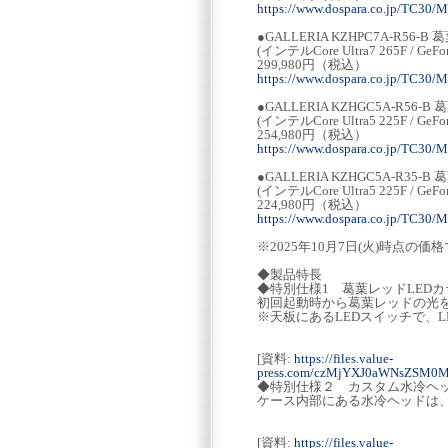
https://www.dospara.co.jp/TC30/
●GALLERIA KZHPC7A-R56
(インテルCore Ultra7 265F / GeFo
299,980円（税込）
https://www.dospara.co.jp/TC30/
●GALLERIA KZHGC5A-R56
(インテルCore Ultra5 225F / GeFo
254,980円（税込）
https://www.dospara.co.jp/TC30/
●GALLERIA KZHGC5A-R35
(インテルCore Ultra5 225F / GeFo
224,980円（税込）
https://www.dospara.co.jp/TC30/
※2025年10月7日(火)時点の価
◆製品特長
◆特別仕様1 葛葉レッドLED
初回起動時から葛葉レッドの
※天板にあるLEDスイッチで、
[資料:
https://files.value-
press.com/czMjYXJ0aWNsZSM0M
◆特別仕様２ カスタム水冷
ケース内部にある水冷ヘッドは
[資料:
https://files.value-