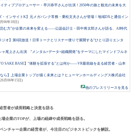
リエイティブプロデューサー・早川恭平さんが出演！2050年の旅と観光の未来を大
ズ・インサイトK】元メガバンク常務・乗松文夫さんが登場！地域DXと通信イン
6月06年18日)
読む力”が企業の未来を変える――公認会計士・田中将太郎さんが語る、AI時代
ラジオ】第6回放送！日常トークとリスナー便りで展開する“ひとり語りエンタ
ャ尾上さん出演 “メンタル×データ×組織開発”をテーマにしたマインドフルネ
ed by TOKYO SAKE BASE】“体験を拡張する”とは何か――VR最前線を走る経営者・山本
るなら】上場企業トップが描く未来とは？ヒューマンホールディングス株式会社
026月06年15日)
他のプレスリリースを見る
経営者が成長戦略と決意を語る
上場企業のTOPが、上場の経緯や成長戦略を語る。
ベンチャー企業の経営者が、今注目のビジネストピックを解説。