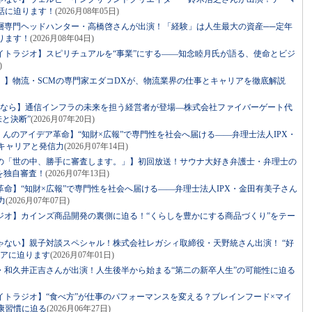
話に迫ります！
(2026月08年05日)
層専門ヘッドハンター・高橋啓さんが出演！「経験」は人生最大の資産──定年
ります！
(2026月08年04日)
イトラジオ】スピリチュアルを“事業”にする――知念睦月氏が語る、使命とビジ
)
。】物流・SCMの専門家エダコDXが、物流業界の仕事とキャリアを徹底解説
るなら】通信インフラの未来を担う経営者が登場―株式会社ファイバーゲート代
来と決断”
(2026月07年20日)
っくんのアイデア革命】“知財×広報”で専門性を社会へ届ける――弁理士法人IPX・
キャリアと発信力
(2026月07年14日)
の「世の中、勝手に審査します。」】初回放送！サウナ大好き弁護士・弁理士の
を独自審査！
(2026月07年13日)
命】“知財×広報”で専門性を社会へ届ける――弁理士法人IPX・金田有美子さん
力
(2026月07年07日)
ジオ】カインズ商品開発の裏側に迫る！“くらしを豊かにする商品づくり”をテー
ゃない】親子対談スペシャル！株式会社レガシィ取締役・天野統さん出演！ “好
リアに迫ります
(2026月07年01日)
・和久井正吉さんが出演！人生後半から始まる“第二の新卒人生”の可能性に迫る
イトラジオ】“食べ方”が仕事のパフォーマンスを変える？ブレインフード×マイ
康習慣に迫る
(2026月06年27日)