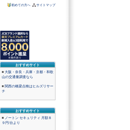
初めての方へ
サイトマップ
おすすめサイト
■
大阪・奈良・兵庫・京都・和歌
山の交通量調査なら
■
関西の橋梁点検はヒルズリサー
チ
おすすめサイト
■
ノートン セキュリティ 月額８
９円/台より