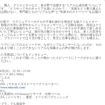
、職人、クリエイターなど、各分野で活躍する“リアルな成功者”たちにフ
です。「どうやって今のキャリアを築いたのか？」「失敗をどう乗り越えた
は聞けない、専門家たちの“リアルな声”と“等身大のストーリー”をお届け
3児の母で、ラグジュアリーホテルや子連れ旅行を発信する旅クリエイター・
。獣医の大学に在学中からインフルエンサーとして活動を始め、現在はクリ
取り入れた家族旅行をテーマに、ラグジュアリーホテルや子連れで楽しめる
づいた丁寧なレビューは、旅行先の魅力を分かりやすく伝え、多くの支持を
もインフルエンサーと企業をつなぐマッチングにも携わり、発信の場を広げ
に、プライベートでは３児の母として、育児と仕事を両立している橘さん。
ャリアについてのエピソードや、なぜインフルエンサーになったのか、その
段あまり聴くことのできないリアルな加藤さんの声が飛び出します。
った失敗談についてもインタビュー。
ことが？！これまで聴いたことの無かったエピソードにトークがさらに盛り
ください。
) 22:30～23:00
84.1 MHz)
ニエル
ろ
コDX（マネタイズストーリークリエーター）
://www.edacodx.com/
せん
o.1のAmazonリサーチ・分析ツール
サ）」運営、イーリサパブリッシング
エムプラプラ」でも放送中