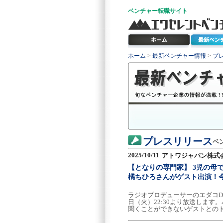
ベンチャー
転職サイト
ホーム
>
最新ベンチャー情報
>
プ
プレスリリース
ベ
2025/10/11
アトワジャパン株式
【となりの専門家】 3児の母
橘ちひろさんがゲスト出演！
ラジオプロデューサーのエダコD
日（火）22:30より放送しま
聞くことができないゲストとの