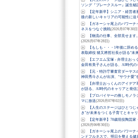
ソング『ブレークスルー』誕生秘
【定年新卒】シニア・経営者
後の新しいキャリアの可能性に迫
【ガネーシャ尾上のパワーナ
ネスをつなぐ挑戦
(2026月07年30日
【物流の仕事、全部見せます
(2026月07年28日)
【もしも・・・1年後に辞め
表取締役 猪又將哲社長が語る“未
【エフエム宝塚 - 弁理士お
金田有美子さんが語る、AI時代の
【元・特許庁審査官ダーヤス
神田秀斗さんが出演、“サウナ愛”
【弁理士おっくんのアイデア革
が語る、AI時代のキャリアと発信
【プロバイヤーの推しモノラ
マに放送
(2026月07年02日)
【人生のステージはひとつじ
き”が未来をつくる子育てとキャ
【定年新卒】78歳現役陶芸家
(2026月06年30日)
【ガネーシャ尾上のパワーナ
ンドフルネスで、明日を整える健