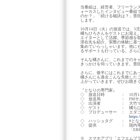
当番組は、経営者、フリーランス
ォーカスしたインタビュー番組
のか？」「続ける秘訣は？」普段
します。
10月14日（火）の放送では、
橘ちひろさんをゲストにお迎え
エイターとして活躍。季節感を
滞在先を紹介。実際の体験に基
集めていらっしゃいます。他に
るサポートも行っている。さら
そんな橘さんに、これまでのキ
きっかけを伺っていきます。普
さらに、後半にはこれまでにあ
橘さんにも過去こんな失敗した
上がっていきます。ぜひお聴き
『となりの専門家』
◇ 放送日時 ： 10月14日(火
◇ 放送局 ： FMサルース (
◇ 出演者 ： 大竹マ
◇ ゲスト ： 橘ちひ
◇ プロデューサー ： エダ
https
◇ ハッシュタグ ： #とな
◇ 提供 ： 国内導入実績N
「ERESA（イーリ
※ スマホアプリ「エフ