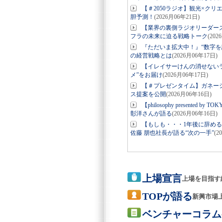
【＃2050ラジオ】観光×ク
胆予測！
(2026月06年21日)
【業界の裏側ラジオリーダー
フラの未来に迫る戦略トーク
(202
『ただいま拡大中！』“数字を
の経営戦略とは
(2026月06年17日)
【イレイサーけんの消せない
メ”をお届け
(2026月06年17日)
【＃プレゼンタイム】ガネーシ
ス提案を公開
(2026月06年16日)
【philosophy present
彰洋さんが語る
(2026月06年16日)
【もしも・・・1年後に辞め
佐藤 朋也社長が語る“次の一手”
(2
上場宣言
上場を目指す
TOPが語る
新興市場
ベンチャーコラム