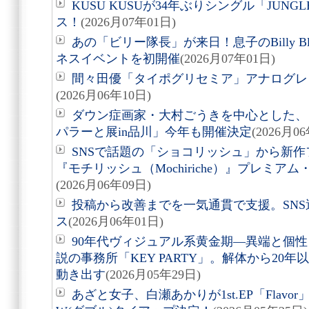
KUSU KUSUが34年ぶりシングル「JUNGLE
ス！
(2026月07年01日)
あの「ビリー隊長」が来日！息子のBilly Bla
ネスイベントを初開催
(2026月07年01日)
間々田優「タイポグリセミア」アナログレ
(2026月06年10日)
ダウン症画家・大村ごうきを中心とした、
パラーと展in品川」今年も開催決定
(2026月0
SNSで話題の「ショコリッシュ」から新
『モチリッシュ（Mochiriche）』プレミ
(2026月06年09日)
投稿から改善までを一気通貫で支援。SNS運用基
ス
(2026月06年01日)
90年代ヴィジュアル系黄金期―異端と個
説の事務所「KEY PARTY」。解体から20
動き出す
(2026月05年29日)
あざと女子、白瀬あかりが1st.EP「Flavor