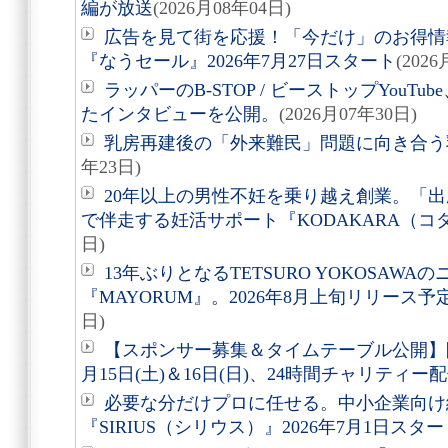
編が放送
(2026月08年04日)
広告を見て街を応援！「今だけ」のお得情
『なうセール』2026年7月27日スタート
(202
ラッパーのB-STOP / ビーストップYou
たインタビューを公開。
(2026月07年30日)
乳房再建後の「外来難民」問題に向き合う
年23日)
20年以上の男性不妊を乗り越え創業。「
で伴走する妊活サポート『KODAKARA（コ
日)
13年ぶりとなるTETSURO YOKOSAWA
『MAYORUM』。2026年8月上旬リリース
日)
【スポンサー募集＆タイムテーブル公開】
月15日(土)＆16日(日)、24時間チャリティー
必要な分だけプロに任せる。中小企業向け
『SIRIUS（シリウス）』2026年7月1日スター