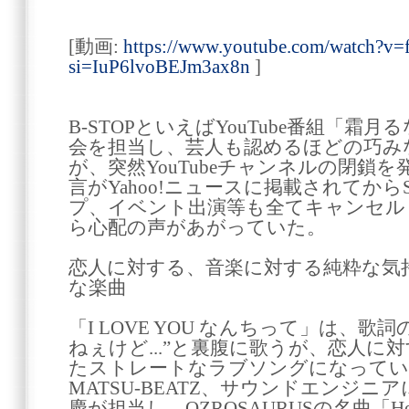
[動画:
https://www.youtube.com/watch?v
si=IuP6lvoBEJm3ax8n
]
B-STOPといえばYouTube番組「霜月
会を担当し、芸人も認めるほどの巧み
が、突然YouTubeチャンネルの閉鎖
言がYahoo!ニュースに掲載されてか
プ、イベント出演等も全てキャンセル
ら心配の声があがっていた。
恋人に対する、音楽に対する純粋な気
な楽曲
「I LOVE YOU なんちって」は、歌詞の中
ねぇけど...”と裏腹に歌うが、恋人に
たストレートなラブソングになってい
MATSU-BEATZ、サウンドエンジ
慶が担当し、OZROSAURUSの名曲「He