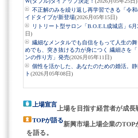
W(ダブル)タイアップ決定！
(2026月05年25日)
不正解のみを繰り返し再学習できる「令和
イドタイプが新登場
(2026月05年15日)
リトリート型サロン「B.O.E.L成城店」6月
日)
繊細なメンタルでも自信をもって人生の舞
めでも、突き抜ける力が身につく 繊細さを
ンの作り方」発売
(2026月05年11日)
個性を活かした、あなたのための婚活。静
ト
(2026月05年08日)
上場宣言
上場を目指す経営者が成長
TOPが語る
新興市場上場企業のTO
を語る。