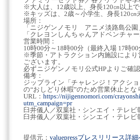
ファミリーセット券／各チケット冬季料
※大人は、12歳以上、身長120㎝以上で体
※キッズは、2歳～小学生、身長120㎝
場所：
「ニジゲンノモリ アニメ淡路島公園
「クレヨンしんちゃんアドベンチャー
営業時間：
10時00分～18時00分（最終入場 17時0
※季節・アトラクション内施設により
ございます。
必ずニジゲンノモリ公式HPよりご確
備考：
ジップライン「チャレンジ！アクショ
の“おしどり休暇”のため営業休止とな
URL：
https://nijigennomori.com/crayons
utm_campaign=pr
臼井儀人／双葉社・シンエイ・テレビ朝
臼井儀人／双葉社・シンエイ・テレビ朝日・A
提供元：
valuepressプレスリリース詳