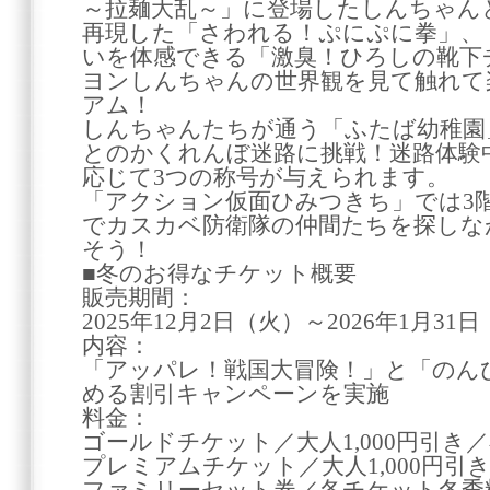
～拉麺大乱～」に登場したしんちゃん
再現した「さわれる！ぷにぷに拳」、
いを体感できる「激臭！ひろしの靴下
ヨンしんちゃんの世界観を見て触れて
アム！
しんちゃんたちが通う「ふたば幼稚園
とのかくれんぼ迷路に挑戦！迷路体験
応じて3つの称号が与えられます。
「アクション仮面ひみつきち」では3
でカスカベ防衛隊の仲間たちを探しな
そう！
■冬のお得なチケット概要
販売期間：
2025年12月2日（火）～2026年1月31
内容：
「アッパレ！戦国大冒険！」と「のん
める割引キャンペーンを実施
料金：
ゴールドチケット／大人1,000円引き／
プレミアムチケット／大人1,000円引き