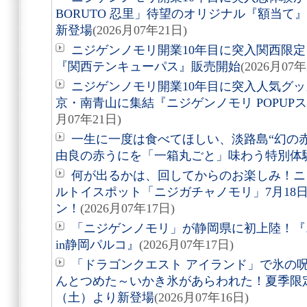
BORUTO 忍里」待望のオリジナル『額当て』3
新登場
(2026月07年21日)
ニジゲンノモリ開業10年目に突入関西限定
『関西テンキューパス』販売開始
(2026月07年
ニジゲンノモリ開業10年目に突入人気グ
京・南青山に集結『ニジゲンノモリ POPUPストア i
月07年21日)
一生に一度は食べてほしい、淡路島“幻の
由良の赤うにを「一箱丸ごと」味わう特別体
何が出るかは、回してからのお楽しみ！ニ
ルトイスポット「ニジガチャノモリ」7月18
ン！
(2026月07年17日)
「ニジゲンノモリ」が静岡県に初上陸！『ニ
in静岡パルコ』
(2026月07年17日)
「ドラゴンクエスト アイランド」で氷の
んとつめた～いかき氷があらわれた！夏季限定
（土）より新登場
(2026月07年16日)