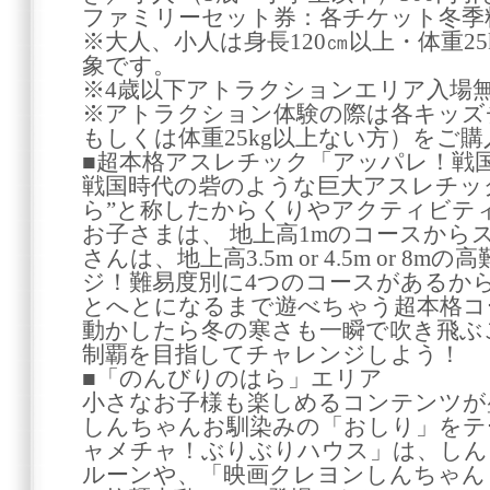
ファミリーセット券：各チケット冬季料
※大人、小人は身長120㎝以上・体重25k
象です。
※4歳以下アトラクションエリア入場
※アトラクション体験の際は各キッズチ
もしくは体重25kg以上ない方）をご
■超本格アスレチック「アッパレ！戦
戦国時代の砦のような巨大アスレチッ
ら”と称したからくりやアクティビテ
お子さまは、 地上高1mのコースから
さんは、地上高3.5m or 4.5m or 
ジ！難易度別に4つのコースがあるか
とへとになるまで遊べちゃう超本格コ
動かしたら冬の寒さも一瞬で吹き飛ぶ
制覇を目指してチャレンジしよう！
■「のんびりのはら」エリア
小さなお子様も楽しめるコンテンツが
しんちゃんお馴染みの「おしり」をテ
ャメチャ！ぶりぶりハウス」は、しん
ルーンや、「映画クレヨンしんちゃん