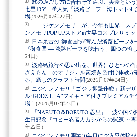
旅の過ごし方に合わせて選ぶ、美食という贅沢。
七星135°一番人気「淡路ビーフ山海トマト
場
(2026月07年27日)
「ニジゲンノモリ」が、今年も世界コスプ
ンノモリPOP UPストアin世界コスプレサミット
日本最古の"御食国"が育んだ淡路ビーフ
『御食国 ― 淡路ビーフを味わう、四つの愉
24日)
淡路島旅行の思い出を、世界にひとつの作
ざえもん」のオリジナル素焼き色付け体験が
る、癒しのクラフト時間
(2026月07年24日)
ニジゲンノモリ「ゴジラ迎撃作戦」新デザ
ル“GODZILLA”フィギュア付きプレミアム
場！
(2026月07年23日)
『NARUTO＆BORUTO 忍里』 波の
生日記念『コピー忍者カカシからの試練 ～
年22日)
ニジゲンノモリ開業10年目に突入忍体験が