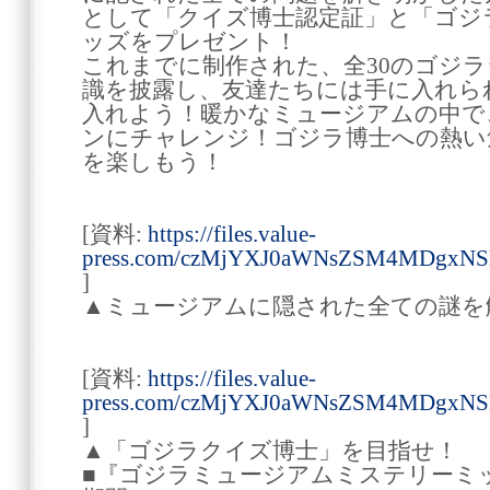
として「クイズ博士認定証」と「ゴジ
ッズをプレゼント！
これまでに制作された、全30のゴジ
識を披露し、友達たちには手に入れら
入れよう！暖かなミュージアムの中で
ンにチャレンジ！ゴジラ博士への熱い
を楽しもう！
[資料:
https://files.value-
press.com/czMjYXJ0aWNsZSM4MDgxN
]
▲ミュージアムに隠された全ての謎を
[資料:
https://files.value-
press.com/czMjYXJ0aWNsZSM4MDgx
]
▲「ゴジラクイズ博士」を目指せ！
■『ゴジラミュージアムミステリーミ