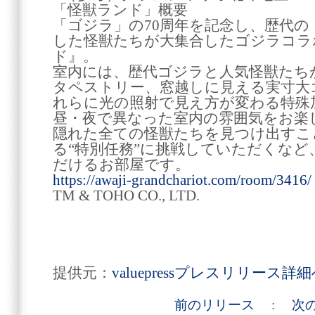
「怪獣ランド」概要
「ゴジラ」の70周年を記念し、歴代の
した怪獣たちが大集合したゴジラコラ
ド』。
室内には、歴代ゴジラと人気怪獣たち
タペストリー、窓越しに見える実寸大
れらに光の照射で見え方が変わる特殊
昼・夜で異なった室内の雰囲気をお楽
隠れた全ての怪獣たちを見つけ出すこ
る“特別任務”に挑戦していただくな
だけるお部屋です。
https://awaji-grandchariot.com/room/3416/
TM & TOHO CO., LTD.
提供元：
valuepressプレスリリース詳
前のリリース
:
次