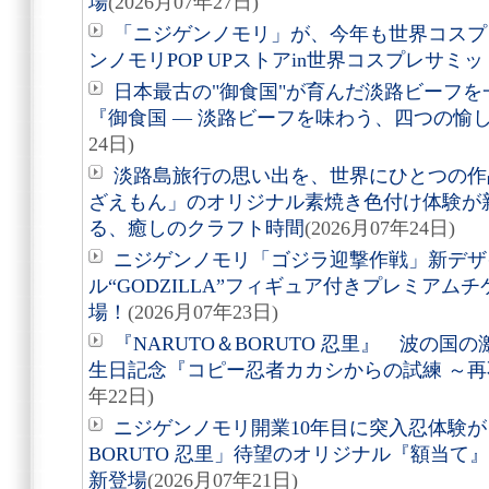
場
(2026月07年27日)
「ニジゲンノモリ」が、今年も世界コスプ
ンノモリPOP UPストアin世界コスプレサミット
日本最古の"御食国"が育んだ淡路ビーフ
『御食国 ― 淡路ビーフを味わう、四つの愉
24日)
淡路島旅行の思い出を、世界にひとつの作
ざえもん」のオリジナル素焼き色付け体験が
る、癒しのクラフト時間
(2026月07年24日)
ニジゲンノモリ「ゴジラ迎撃作戦」新デザ
ル“GODZILLA”フィギュア付きプレミアム
場！
(2026月07年23日)
『NARUTO＆BORUTO 忍里』 波の
生日記念『コピー忍者カカシからの試練 ～
年22日)
ニジゲンノモリ開業10年目に突入忍体験が
BORUTO 忍里」待望のオリジナル『額当て』3
新登場
(2026月07年21日)