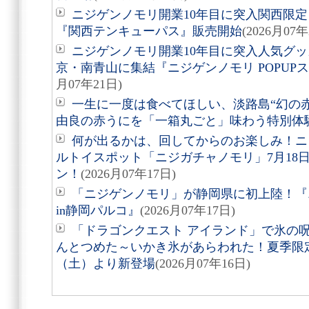
ニジゲンノモリ開業10年目に突入関西限定
『関西テンキューパス』販売開始
(2026月07年
ニジゲンノモリ開業10年目に突入人気グ
京・南青山に集結『ニジゲンノモリ POPUPストア i
月07年21日)
一生に一度は食べてほしい、淡路島“幻の
由良の赤うにを「一箱丸ごと」味わう特別体
何が出るかは、回してからのお楽しみ！ニ
ルトイスポット「ニジガチャノモリ」7月18
ン！
(2026月07年17日)
「ニジゲンノモリ」が静岡県に初上陸！『ニ
in静岡パルコ』
(2026月07年17日)
「ドラゴンクエスト アイランド」で氷の
んとつめた～いかき氷があらわれた！夏季限定
（土）より新登場
(2026月07年16日)