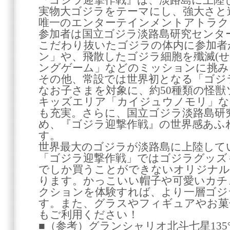
『ゴジラ迎撃作戦』は、淡路島に上陸し
実物大ゴジラをテーマにし、強大さと
唯一のエンターテインメントアトラク
参加者は国立ゴジラ淡路島研究センタ
こだわり抜いたゴジラの体内に参加者
ン」や、飛散したゴジラ細胞を殲滅(せ
ングゲーム」などのミッションに挑み
その他、常設では世界初となる「ゴジ
なお子さまを対象に、約50種類の怪
キッズエリア「カイジュウノモリ」な
も充実。さらに、国立ゴジラ淡路島研
め、『ゴジラ迎撃作戦』の世界感あふ
す。
世界最大のゴジラが淡路島に上陸して
「ゴジラ迎撃作戦」ではゴジラグッズ
でしか買うことができないオリジナル
ります。かっこいい帽子や可愛いカチ
クションを体験すれば、より一層ゴジ
す。また、グラスやフィギュアやお菓
もご利用ください！
■（参考）グランシャリオ北斗七星13