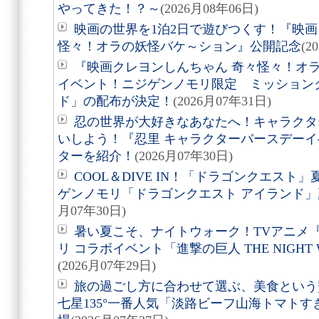
やってきた！？～
(2026月08年06日)
映画の世界を1泊2日で遊びつくす！『映画
怪々！オラの妖怪バケ～ション』公開記念
(2
『映画クレヨンしんちゃん 奇々怪々！オ
イベント！ニジゲンノモリ限定 ミッション
ド」の配布が決定！
(2026月07年31日)
忍の世界が大好きなあなたへ！キャラクタ
いしよう！『忍里 キャラクターバースデーイ
ターを紹介！
(2026月07年30日)
COOL＆DIVE IN！「ドラゴンクエス
ゲンノモリ「ドラゴンクエスト アイランド
月07年30日)
暑い夏こそ、ナイトウォーク！TVアニメ
リ コラボイベント「進撃の巨人 THE NIGHT 
(2026月07年29日)
旅の過ごし方に合わせて選ぶ、美食という贅沢。
七星135°一番人気「淡路ビーフ山海トマト