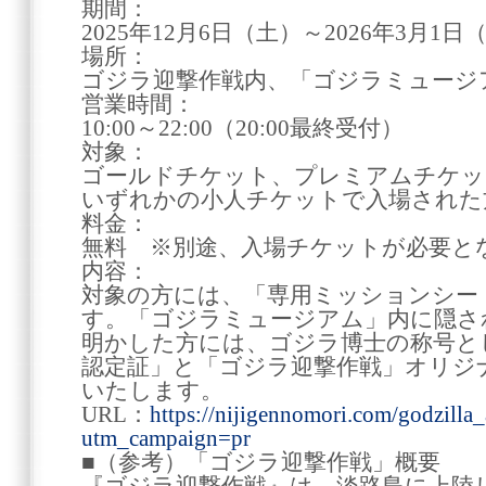
期間：
2025年12月6日（土）～2026年3月1日
場所：
ゴジラ迎撃作戦内、「ゴジラミュージ
営業時間：
10:00～22:00（20:00最終受付）
対象：
ゴールドチケット、プレミアムチケッ
いずれかの小人チケットで入場された
料金：
無料 ※別途、入場チケットが必要と
内容：
対象の方には、「専用ミッションシー
す。「ゴジラミュージアム」内に隠さ
明かした方には、ゴジラ博士の称号と
認定証」と「ゴジラ迎撃作戦」オリジ
いたします。
URL：
https://nijigennomori.com/godzilla
utm_campaign=pr
■（参考）「ゴジラ迎撃作戦」概要