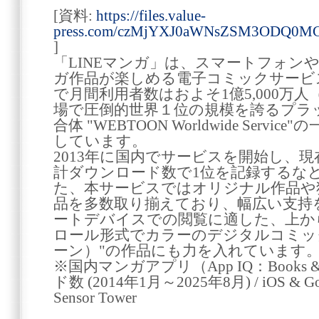
[資料:
https://files.value-
press.com/czMjYXJ0aWNsZSM3ODQ0MC
]
「LINEマンガ」は、スマートフォン
ガ作品が楽しめる電子コミックサービ
で月間利用者数はおよそ1億5,000万人
場で圧倒的世界１位の規模を誇るプラ
合体 "WEBTOON Worldwide Serv
しています。
2013年に国内でサービスを開始し、
計ダウンロード数で1位を記録するな
た、本サービスではオリジナル作品や
品を多数取り揃えており、幅広い支持
ートデバイスでの閲覧に適した、上か
ロール形式でカラーのデジタルコミック"
ーン）"の作品にも力を入れています
※国内マンガアプリ（App IQ：Books 
ド数 (2014年1月～2025年8月) / iOS & G
Sensor Tower