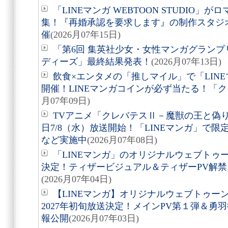
「LINEマンガ WEBTOON STUDIO
集！『再婚承認を要求します』の制作スタジ
催
(2026月07年15日)
「第6回 集英社少女・女性マンガグランプリ pow
ディーズ」最終結果発表！
(2026月07年13日)
飲食×エンタメの「推しマイル」で「LIN
開催！LINEマンガコインが必ず当たる！「
月07年09日)
TVアニメ「クレバテスⅡ－魔獣の王と偽
日7/8（水）放送開始！「LINEマンガ」で
など実施中
(2026月07年08日)
「LINEマンガ」のオリジナルウェブトゥーン『
決定！ティザービジュアル＆ティザーPV解
(2026月07年04日)
【LINEマンガ】オリジナルウェブトゥー
2027年初旬放送決定！メインPV第１弾＆勇
報公開
(2026月07年03日)