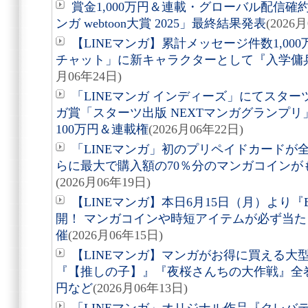
賞金1,000万円＆連載・グローバル配信確
ンガ webtoon大賞 2025」最終結果発表
(2026
【LINEマンガ】累計メッセージ件数1,0
チャット」に新キャラクターとして『入学傭
月06年24日)
「LINEマンガ インディーズ」にてスタ
ガ賞「スターツ出版 NEXTマンガグランプ
100万円＆連載権
(2026月06年22日)
「LINEマンガ」初のプリペイドカードが
らに最大で購入額の70％分のマンガコイン
(2026月06年19日)
【LINEマンガ】本日6月15日（月）より『
開！ マンガコインや時短アイテムが必ず当た
催
(2026月06年15日)
【LINEマンガ】マンガがお得に買える大
『【推しの子】』『夜桜さんちの大作戦』全巻6
円など
(2026月06年13日)