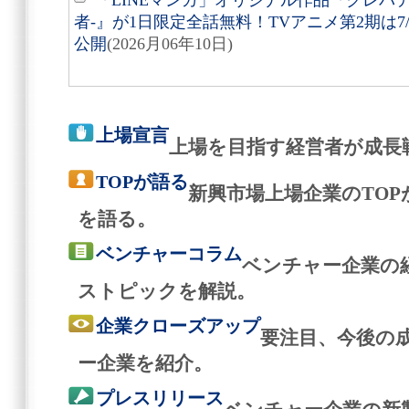
「LINEマンガ」オリジナル作品『クレバ
者-』が1日限定全話無料！TVアニメ第2期は7
公開
(2026月06年10日)
上場宣言
上場を目指す経営者が成長
TOPが語る
新興市場上場企業のTO
を語る。
ベンチャーコラム
ベンチャー企業の
ストピックを解説。
企業クローズアップ
要注目、今後の
ー企業を紹介。
プレスリリース