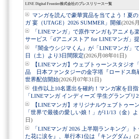
LINE Digital Frontier株式会社のプレスリリース一覧
マンガを読んで豪華賞品を当てよう！夏の大
ガ 宴（UTAGE）2026 SUMMER」開催
(2026
「LINEマンガ」で原作マンガもアニメも
サービス「dアニメストア for LINEマンガ」
『闇金ウシジマくん』が「LINEマンガ」で
日（土）より3日間限定
(2026月08年01日)
【LINEマンガ】ウェブトゥーンスタジオ「ST
品 日本ファンタジーの金字塔『ロードス島
世界配信開始
(2026月07年31日)
佳作以上10名選出を確約！マンガ家を目
「LINEマンガ インディーズ 学生グランプリ2
【LINEマンガ】オリジナルウェブトゥー
「世界で最後の愛しい娘！」が11/13（金）
日)
「LINEマンガ 2026 上半期ランキング」
た花に涙を』、単行本1位は『キングダム』
(