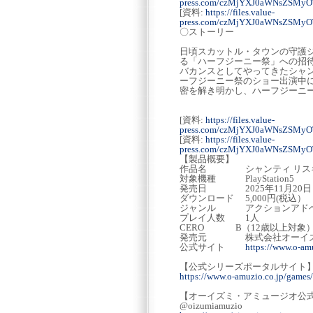
press.com/czMjYXJ0aWNsZSM
[資料:
https://files.value-
press.com/czMjYXJ0aWNsZSM
〇ストーリー
日頃スカットル・タウンの守護
る「ハーフジーニー祭」への招
バカンスとしてやってきたシャ
ーフジーニー祭のショー出演中
密を解き明かし、ハーフジーニ
[資料:
https://files.value-
press.com/czMjYXJ0aWNsZSM
[資料:
https://files.value-
press.com/czMjYXJ0aWNsZSM
【製品概要】
作品名 シャンティ リスキ
対象機種 PlayStation5
発売日 2025年11月20日
ダウンロード 5,000円(税込）
ジャンル アクションアド
プレイ人数 1人
CERO B（12歳以上対象
発売元 株式会社オーイズ
公式サイト
https://www.o-am
【公式シリーズポータルサイト
https://www.o-amuzio.co.jp/games/
【オーイズミ・アミュージオ公式X（
@oizumiamuzio