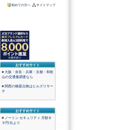
初めての方へ
サイトマップ
おすすめサイト
■
大阪・奈良・兵庫・京都・和歌
山の交通量調査なら
■
関西の橋梁点検はヒルズリサー
チ
おすすめサイト
■
ノートン セキュリティ 月額８
９円/台より