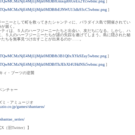
yOTQwMCMzNjE4MjUjMjk0MDBfUmxqd0lUeEx2Yi5wbmc.png
]
yOTQwMCMzNjE4MjUjMjk0MDBfbEJNWU13dk93cC5wbmc.png
]
ジーニーとして町を救ってきたシャンティに、パラダイス島で開催されてい
待が届く。
ンティは、５人のハーフジーニーたちと出会い、友だちになる。しかし、ハ
に、５人のハーフジーニーたちが謎の失踪を遂げてしまう。島に隠された秘
ーたちを無事見つけ出すことが出来るのか……。
yOTQwMCMzNjE4MjUjMjk0MDBfb3B1Q0xXYk9Zay5wbmc.png
]
yOTQwMCMzNjE4MjUjMjk0MDBfTkJEbXl4UHdNSi5wbmc.png
]
ィ・ブーツの逆襲
ベンチャー
）
ミ・アミュージオ
uzio.co.jp/games/shantaess/
】
shantae_series/
旧Twitter）】