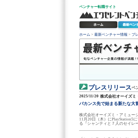
ベンチャー
転職サイト
ホーム
>
最新ベンチャー情報
>
プ
プレスリリース
ベ
2025/11/20
株式会社オーイズミ
バカンス先で始まる新たな大
株式会社オーイズミ・アミュージ
11月20日（木）にPlaySta
る『シャンティと７人のセイレ