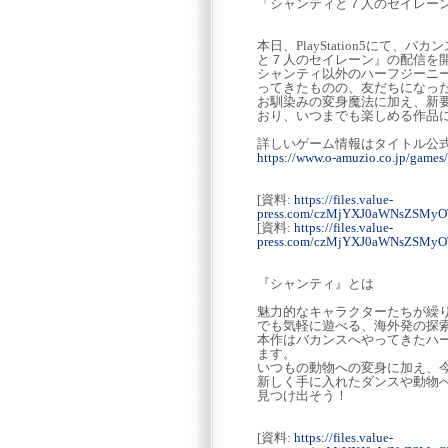
「シャンティと７人のセイレー
本日、PlayStation5に
と７人のセイレーン』の配信を
シャンティ以外のハーフジーニ
ってきたものの、友だちになっ
お馴染みの変身魔法に加え、新
おり、いつまでも楽しめる作品
詳しいゲーム情報はタイトル公
https://www.o-amuzio.co.jp/games/
[資料:
https://files.value-
press.com/czMjYXJ0aWNsZSM
[資料:
https://files.value-
press.com/czMjYXJ0aWNsZSM
『シャンティ』とは
魅力的なキャラクターたちが繰
でも気軽に遊べる、海外発の探
本作はバカンスへやってきたハ
ます。
いつもの動物への変身に加え、
新しく手に入れたダンスや動物
見つけ出そう！
[資料:
https://files.value-