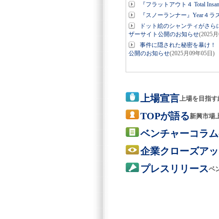
『フラットアウト４ Total In
『スノーランナー』Year４ラストを
ドット絵のシャンティがさらに
ザーサイト公開のお知らせ
(2025
事件に隠された秘密を暴け！「テン
公開のお知らせ
(2025月09年05日)
上場宣言
上場を目指す
TOPが語る
新興市場
ベンチャーコラム
企業クローズアッ
プレスリリース
ベ