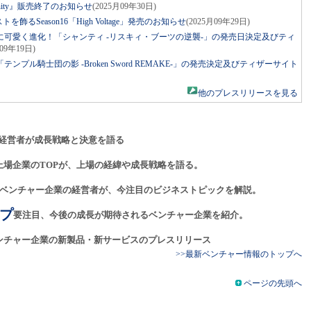
sanity』販売終了のお知らせ
(2025月09年30日)
飾るSeason16「High Voltage」発売のお知らせ
(2025月09年29日)
可愛く進化！「シャンティ -リスキィ・ブーツの逆襲-」の発売日決定及びティ
月09年19日)
プル騎士団の影 -Broken Sword REMAKE-」の発売決定及びティザーサイト
他のプレスリリースを見る
経営者が成長戦略と決意を語る
上場企業のTOPが、上場の経緯や成長戦略を語る。
ベンチャー企業の経営者が、今注目のビジネストピックを解説。
プ
要注目、今後の成長が期待されるベンチャー企業を紹介。
ンチャー企業の新製品・新サービスのプレスリリース
>>最新ベンチャー情報のトップへ
ページの先頭へ