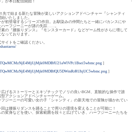
ン」が本日配信開始！
て、バカンス先で始まる新たな冒険が楽しいアクションアドベンチャー『シャンティ
開始いたしました。
ーが初登場するシリーズ5作目。お馴染みの仲間たちと一緒にバカンスにや
たハーフジーニーが謎の失踪……。
要素の『腰振りダンス』『モンスターカード』などゲーム性がさらに増して
になっております。
式サイトをご確認ください。
shantaess/
yOTQwMCMzNjE4MjUjMjk0MDBfU21aWlVPc1Bsei5wbmc.png
]
yOTQwMCMzNjE4MjUjMjk0MDBfQU5DWmRrRUhjUC5wbmc.png
]
り広げるストーリーとエキゾチックでノリの良いBGM、直観的な操作で誰
索型アクションアドベンチャーゲーム。
ーフジーニーの可愛い女の子「シャンティ」の新天地での冒険が描かれてい
今回は腰振りダンスを踊ることで周りの環境を変えることが可能に！
への変身などを使い、探索範囲を段々と広げていき、ハーフジーニーたちを