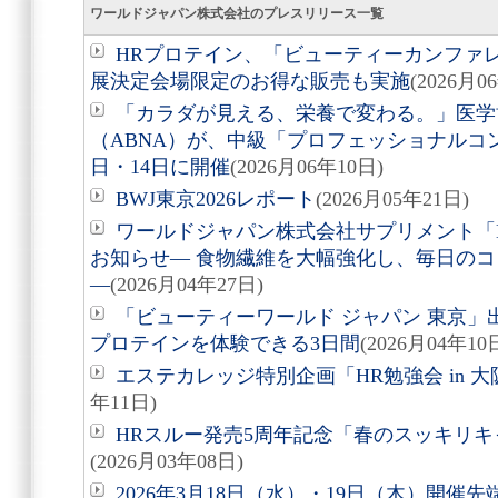
ワールドジャパン株式会社のプレスリリース一覧
HRプロテイン、「ビューティーカンファレン
展決定会場限定のお得な販売も実施
(2026月0
「カラダが見える、栄養で変わる。」医学
（ABNA）が、中級「プロフェッショナルコン
日・14日に開催
(2026月06年10日)
BWJ東京2026レポート
(2026月05年21日)
ワールドジャパン株式会社サプリメント「H
お知らせ― 食物繊維を大幅強化し、毎日の
―
(2026月04年27日)
「ビューティーワールド ジャパン 東京
プロテインを体験できる3日間
(2026月04年10
エステカレッジ特別企画「HR勉強会 in 
年11日)
HRスルー発売5周年記念「春のスッキリ
(2026月03年08日)
2026年3月18日（水）・19日（木）開催