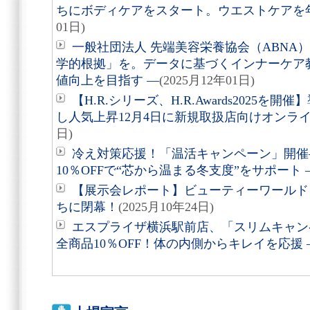
ちにボディケアをスタート。ウエストケアを
01日)
一般社団法人 先端美容栄養協会（ABNA
学的根拠」を。データに基づくインナーケア
値向上を目指す ―
(2025月12年01日)
【H.R.シリーズ、H.R.Awards2025を
し人気上昇12月4日に新規取扱店向けオンラ
日)
冷え対策応援！「温活キャンペーン」開催
10％OFFで“芯から温まる冬支度”をサポート 
【展示会レポート】ビューティーワールドジ
ちに閉幕！
(2025月10年24日)
エスプライザ横浜駅前店、「スリムキャンペ
全商品10％OFF！体の内側からキレイを応援 