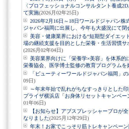
〈プロフェッショナルコンサルタント養成2D
て実施
(2026月02年25日)
2026年2月16日～18日ワールドジャパ
ジャパン福岡に出展し、今年も大盛況にて閉
美容・健康業界における“短期型ダイエッ
場の継続支援を目的とした栄養・生活習慣サ
(2026月02年04日)
美容業界向けに「栄養学×美容」を体系的
栄養協会、医学博士監修の教育プログラムを
「ビューティーワールドジャパン福岡」の
09日)
～年末年始で乱れがちなすっきりとした印
プライザ横浜店「お身体リセットキャンペー
01年06日)
【お知らせ】アブスプレッシャープロが全
なりました
(2025月12年29日)
年末！お家でこっそり筋トレキャンペーン