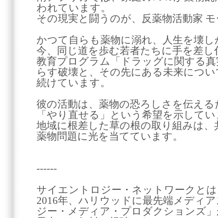
われています。
その現実と闘うのが、反薬物活動家 
かつて自らも薬物に溺れ、人生を壊し
今、同じ道を歩む若者たちに手を差し
教育プログラム「ドラッグに関する真
らす破壊と、その先にある未来につい
続けています。
彼の活動は、薬物の恐ろしさを伝える
「やり直せる」という希望を示してい
地域に根差した草の根の取り組みは、
薬物問題に光を当てています。
------
サイエントロジー・ネットワークとは
2016年、ハリウッドに最先端メディ
ジー・メディア・プロダクションズ」が