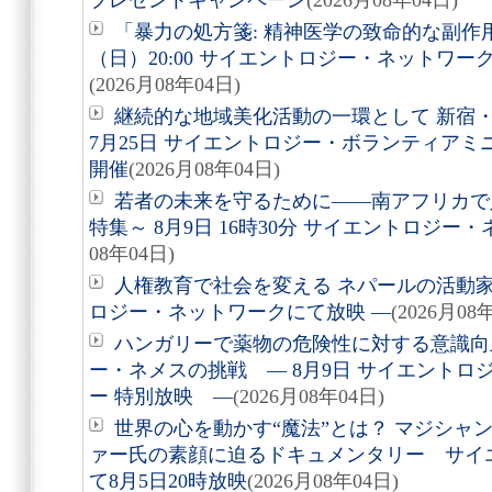
プレゼントキャンペーン
(2026月08年04日)
「暴力の処方箋: 精神医学の致命的な副作用
（日）20:00 サイエントロジー・ネットワ
(2026月08年04日)
継続的な地域美化活動の一環として 新宿
7月25日 サイエントロジー・ボランティア
開催
(2026月08年04日)
若者の未来を守るために――南アフリカで
特集～ 8月9日 16時30分 サイエントロジ
08年04日)
人権教育で社会を変える ネパールの活動家を
ロジー・ネットワークにて放映 ―
(2026月08
ハンガリーで薬物の危険性に対する意識向
ー・ネメスの挑戦 ― 8月9日 サイエントロ
ー 特別放映 ―
(2026月08年04日)
世界の心を動かす“魔法”とは？ マジシャ
ァー氏の素顔に迫るドキュメンタリー サイ
て8月5日20時放映
(2026月08年04日)