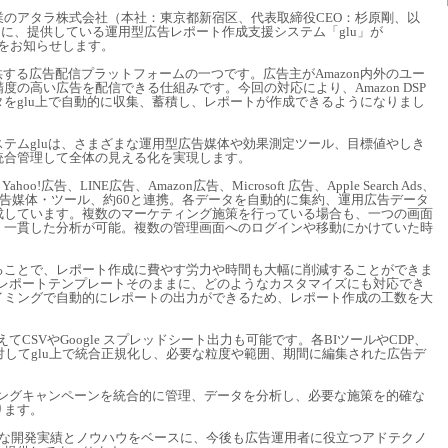
のアタラ株式会社（本社：東京都新宿区、代表取締役CEO：杉原剛、以
3日に、提供している運用型広告レポート作成支援システム「glu」が
ことをお知らせします。
onが提供する広告配信プラットフォームの一つです。広告主がAmazon内外のユー
の高い広告を配信できる仕組みです。今回の対応により、Amazon DSP
をglu上で自動的に収集、蓄積し、レポートが作成できるようになりまし
テムgluは、さまざまな運用型広告媒体や効果測定ツール、目標値やしき
統合管理して全体の見える化を実現します。
ahoo!広告、LINE広告、Amazon広告、Microsoft 広告、Apple Search Ads、
各広告媒体・ツール、約60と連携。各データを自動的に集約、運用広告データ
成しています。複数のマーケティング施策を行っている場合も、一つの画面
、一貫した分析が可能。複数の管理画面へのログインや移動にかけていた時
ることで、レポート作成に費やす労力や時間も大幅に削減することができま
elレポートテンプレートそのままに、どのようなカスタマイズにも対応でき
イミングで自動的にレポートの出力ができるため、レポート作成の工数を大
えてCSVやGoogle スプレッドシート出力も可能です。各BIツールやCDP、
スに対してglu上で統合正規化し、必要な粒度や範囲、期間に編集された広告デ
。
ィングキャンペーンを統合的に管理、データを分析し、必要な施策を的確な
ります。
た豊富な開発実績とノウハウをベースに、今後も広告運用者に役立つアドテクノ