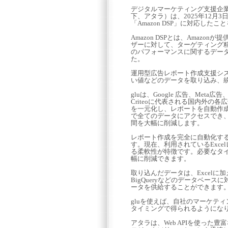
デジタルマーケティング支援企業
下、アタラ）は、2025年12月
「Amazon DSP」に対応した
Amazon DSPとは、Amaz
ザーに対して、ターゲティング精度
のパフォーマンスに関するデータ
た。
運用型広告レポート作成支援シス
い値などのデータを取り込み、
gluは、Google 広告、Meta広告、Y
Criteoに代表される国内外の
を一元化し、レポートを自動作
で全てのデータにアクセスでき
間を大幅に削減します。
レポート作成を完全に自動化す
す。現在、利用されているExc
る柔軟性が特徴です。必要なタ
幅に削減できます。
取り込んだデータは、Excelに加
BigQueryなどのデータベー
ータを供給することができます
gluを使えば、自社のマーケテ
タイミングで得られるようにな
アタラは、Web APIを使っ