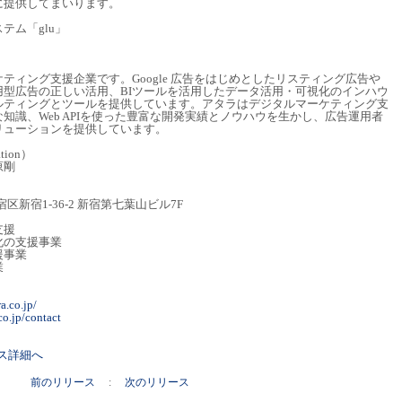
に提供してまいります。
テム「glu」
ティング支援企業です。Google 広告をはじめとしたリスティング広告や
用型広告の正しい活用、BIツールを活用したデータ活用・可視化のインハウ
ルティングとツールを提供しています。アタラはデジタルマーケティング支
知識、Web APIを使った豊富な開発実績とノウハウを生かし、広告運用者
リューションを提供しています。
tion）
原剛
宿区新宿1-36-2 新宿第七葉山ビル7F
支援
化の支援事業
援事業
業
】
a.co.jp/
co.jp/contact
リース詳細へ
前のリリース
:
次のリリース