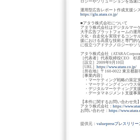
ロジーやソリューションを迅速
運用型広告レポート作成支援シス
https://glu.atara.co.jp/
■アタラ株式会社について
アタラ株式会社はデジタルマーケ
大手広告プラットフォームの運
ス化・自走化を実現するコンサ
援における高度な技術と専門的な
に役立つアドテクノロジーやソ
アタラ株式会社（ATARA Corpora
［代表者］代表取締役CEO 杉
［設立］2009年9月10日
［URL］
https://www.atara.co.jp/
［所在地］〒160-0022 東京都新
［事業内容］
・マーケティング戦略の策定
・マーケティングインハウス
・デジタルマーケティング支
・データマネジメント支援事
【本件に関するお問い合わせ先
アタラ株式会社：
https://www.atar
お問い合わせ：
https://www.atara.
提供元：
valuepressプレスリ