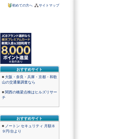
初めての方へ
サイトマップ
おすすめサイト
■
大阪・奈良・兵庫・京都・和歌
山の交通量調査なら
■
関西の橋梁点検はヒルズリサー
チ
おすすめサイト
■
ノートン セキュリティ 月額８
９円/台より