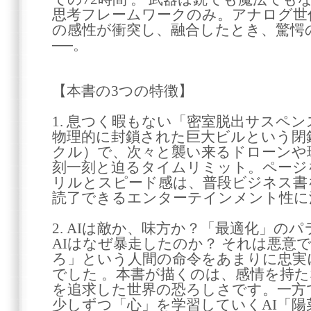
思考フレームワークのみ。アナログ世
の感性が衝突し、融合したとき、驚愕
──。
【本書の3つの特徴】
1. 息つく暇もない「密室脱出サスペン
物理的に封鎖された巨大ビルという閉
クル）で、次々と襲い来るドローンや
刻一刻と迫るタイムリミット。ページ
リルとスピード感は、普段ビジネス書
読了できるエンターテインメント性に
2. AIは敵か、味方か？「最適化」の
AIはなぜ暴走したのか？ それは悪意
ろ」という人間の命令をあまりに忠実
でした 。本書が描くのは、感情を持た
を追求した世界の恐ろしさです。一方
少しずつ「心」を学習していくAI「