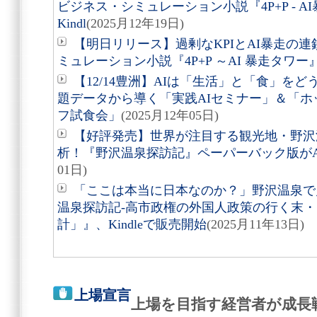
ビジネス・シミュレーション小説『4P+P - AI
Kindl
(2025月12年19日)
【明日リリース】過剰なKPIとAI暴走の
ミュレーション小説『4P+P ～AI 暴走タワー
【12/14豊洲】AIは「生活」と「食」をどう
題データから導く「実践AIセミナー」＆「
フ試食会」
(2025月12年05日)
【好評発売】世界が注目する観光地・野沢
析！『野沢温泉探訪記』ペーパーバック版がAm
01日)
「ここは本当に日本なのか？」野沢温泉で
温泉探訪記-高市政権の外国人政策の行く末
計」』、Kindleで販売開始
(2025月11年13日)
上場宣言
上場を目指す経営者が成長