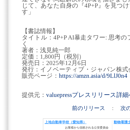
じて、あなた自身の『4P+P』を見つ
す」
【書誌情報】
タイトル：4P+P AI暴走タワー: 思
く
著者：浅見純一郎
定価：1,800円（税別）
発売日：2025年12月6日
発行：イノベーティブ・ジャパン株式
販売ページ：
https://amzn.asia/d/9LlJ0n4
提供元：
valuepressプレスリリース詳
前のリリース
:
次