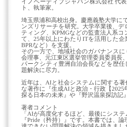
イノベーティブジャパン株式会社 代表
ト、執筆家。
埼玉県浦和高校出身。慶應義塾大学に
ンズリサーチを研究。大学卒業後、デ
ティング、KPMGなどの監査法人系
て、25年以上にわたりITを活用した企業
BPRなど）を支援。
その一方で、地域社会のガバナンスに
会理事、元江東区選挙管理委員委員長、
パークシティ豊洲自治会長などを歴任
題解決に尽力。
近年は、AIと社会システムに関する
な著作に『生成AIと政治・行政【2025
探る日本の未来』や『野沢温泉探訪記
著者コメント
「AIが高度化するほど、最後にシス
『Pride（矜持）』です。本書では、
達できない問題解決の領域を描きまし