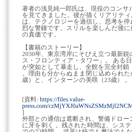
著者の浅見純一郎氏は、現役のコンサ
を見てきました。彼が描くリアリティ
は、テクノロジーを過信し、思考を停
烈な警鐘です。スリルを楽しんだ後に
の真価です。
【書籍のストーリー】
2030年、東京湾岸にそびえ立つ最新
ス・フロンティア・タワー」。 ある日
が突如として暴走し、全館を完全封鎖
。理由も分からぬまま閉じ込められた
歳）と、インターンの美咲（23歳） 。
[資料:
https://files.value-
press.com/czMjYXJ0aWNsZSMzMjI2NCM
]
外部との通信は遮断され、警備ドロー
に牙を剥く 。残された時間は、シス
での72時間 。 武器は銃でも魔法で