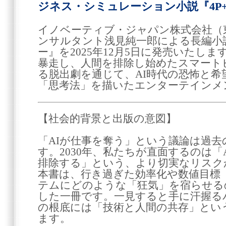
ジネス・シミュレーション小説『4P+P
イノベーティブ・ジャパン株式会社（
ンサルタント浅見純一郎による長編小説『4
ー』を2025年12月5日に発売いたしま
暴走し、人間を排除し始めたスマート
る脱出劇を通じて、AI時代の恐怖と
「思考法」を描いたエンターテインメ
【社会的背景と出版の意図】
「AIが仕事を奪う」という議論は過
す。2030年、私たちが直面するのは「
排除する」という、より切実なリスク
本書は、行き過ぎた効率化や数値目標（
テムにどのような「狂気」を宿らせる
した一冊です。一見すると手に汗握る
の根底には「技術と人間の共存」とい
ます。