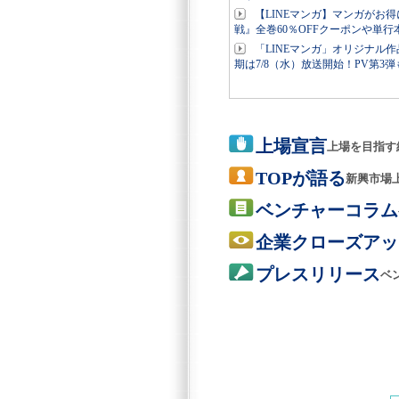
【LINEマンガ】マンガが
戦』全巻60％OFFクーポンや単行
「LINEマンガ」オリジナル
期は7/8（水）放送開始！PV第3
上場宣言
上場を目指す
TOPが語る
新興市場
ベンチャーコラム
企業クローズアッ
プレスリリース
ベ