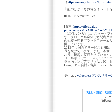
（
https://manga.line.me/lp/event
上記のほかにもお得なイベント
■LINEマンガについて
[資料:
https://files.value-
press.com/czMjYXJ0aWNsZSM
「LINEマンガ」は、スマート
す。グローバル全体で月間利用者数
の規模を誇るプラットフォームサービス
開しています。
2013年に国内でサービスを開
長を続けています。また、本サ
おり、幅広い支持を得ています
ロール形式でカラーのデジタルコミ
※国内マンガアプリ（App IQ：Book
Google Play合計 / 出典：Sensor T
提供元：
valuepressプレスリ