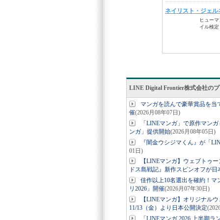
LINE Digital Frontier株式
マンガを読んで豪華賞品を当てよ
催
(2026月08年07日)
「LINEマンガ」で原作マンガ
ンガ」提供開始
(2026月08年05日)
『闇金ウシジマくん』が「LIN
01日)
【LINEマンガ】ウェブトゥー
ドス島戦記』新作スピンオフが日
佳作以上10名選出を確約！マ
リ2026」開催
(2026月07年30日)
【LINEマンガ】オリジナル
11/13（金）より日本公開決定
(20
「LINEマンガ 2026 上