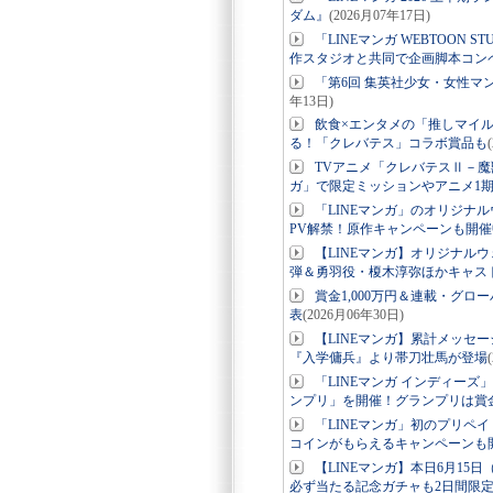
ダム』
(2026月07年17日)
「LINEマンガ WEBTOO
作スタジオと共同で企画脚本コン
「第6回 集英社少女・女性マンガ
年13日)
飲食×エンタメの「推しマイル
る！「クレバテス」コラボ賞品も
TVアニメ「クレバテスⅡ－魔
ガ」で限定ミッションやアニメ1
「LINEマンガ」のオリジナル
PV解禁！原作キャンペーンも開催
【LINEマンガ】オリジナル
弾＆勇羽役・榎木淳弥ほかキャス
賞金1,000万円＆連載・グロー
表
(2026月06年30日)
【LINEマンガ】累計メッセ
『入学傭兵』より帯刀壮馬が登場
「LINEマンガ インディー
ンプリ」を開催！グランプリは賞金
「LINEマンガ」初のプリペ
コインがもらえるキャンペーンも
【LINEマンガ】本日6月15
必ず当たる記念ガチャも2日間限