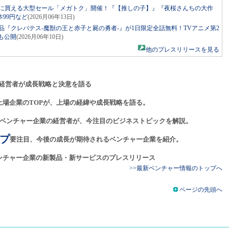
お得に買える大型セール「メガトク」開催！『【推しの子】』『夜桜さんちの大作
本99円など
(2026月06年13日)
作品『クレバテス-魔獣の王と赤子と屍の勇者-』が1日限定全話無料！TVアニメ第2
弾も公開
(2026月06年10日)
他のプレスリリースを見る
経営者が成長戦略と決意を語る
上場企業のTOPが、上場の経緯や成長戦略を語る。
ベンチャー企業の経営者が、今注目のビジネストピックを解説。
プ
要注目、今後の成長が期待されるベンチャー企業を紹介。
ンチャー企業の新製品・新サービスのプレスリリース
>>最新ベンチャー情報のトップへ
ページの先頭へ