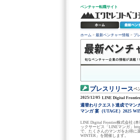
ベンチャー
転職サイト
ホーム
>
最新ベンチャー情報
>
プ
プレスリリース
ベ
2025/12/05
LINE Digital Fron
週替わりクエスト達成でマンガ
マンガ 宴（UTAGE）2025 W
LINE Digital Fronti
ックサービス「LINEマンガ」https
で、たくさんのマンガをお得に楽し
WINTER」を開催します。