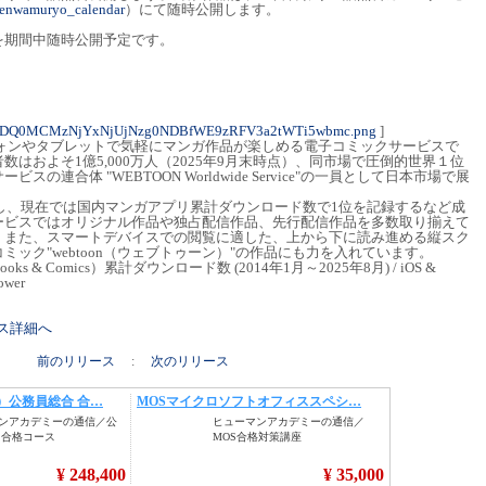
/zenwamuryo_calendar
）にて随時公開します。
を期間中随時公開予定です。
3ODQ0MCMzNjYxNjUjNzg0NDBfWE9zRFV3a2tWTi5wbmc.png
]
フォンやタブレットで気軽にマンガ作品が楽しめる電子コミックサービスで
はおよそ1億5,000万人（2025年9月末時点）、同市場で圧倒的世界１位
の連合体 "WEBTOON Worldwide Service"の一員として日本市場で展
始し、現在では国内マンガアプリ累計ダウンロード数で1位を記録するなど成
ービスではオリジナル作品や独占配信作品、先行配信作品を多数取り揃えて
。また、スマートデバイスでの閲覧に適した、上から下に読み進める縦スク
ック"webtoon（ウェブトゥーン）"の作品にも力を入れています。
s & Comics）累計ダウンロード数 (2014年1月～2025年8月) / iOS &
ower
リース詳細へ
前のリリース
:
次のリリース