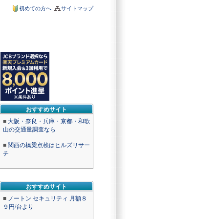
初めての方へ
サイトマップ
おすすめサイト
■
大阪・奈良・兵庫・京都・和歌
山の交通量調査なら
■
関西の橋梁点検はヒルズリサー
チ
おすすめサイト
■
ノートン セキュリティ 月額８
９円/台より