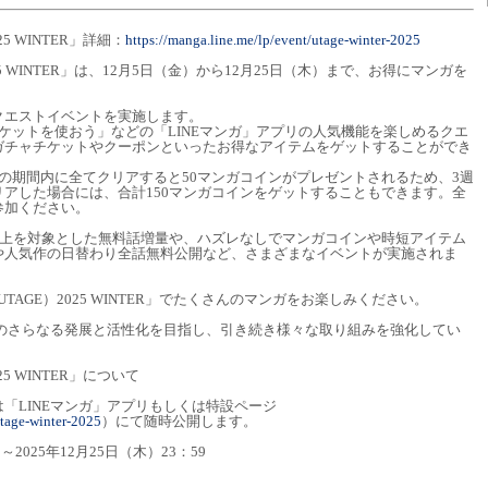
25 WINTER」詳細：
https://manga.line.me/lp/event/utage-winter-2025
025 WINTER」は、12月5日（金）から12月25日（木）まで、お得にマンガを
クエストイベントを実施します。
ケットを使おう」などの「LINEマンガ」アプリの人気機能を楽しめるクエ
ガチャチケットやクーポンといったお得なアイテムをゲットすることができ
の期間内に全てクリアすると50マンガコインがプレゼントされるため、3週
アした場合には、合計150マンガコインをゲットすることもできます。全
参加ください。
以上を対象とした無料話増量や、ハズレなしでマンガコインや時短アイテム
や人気作の日替わり全話無料公開など、さまざまなイベントが実施されま
UTAGE）2025 WINTER」でたくさんのマンガをお楽しみください。
場のさらなる発展と活性化を目指し、引き続き様々な取り組みを強化してい
25 WINTER」について
「LINEマンガ」アプリもしくは特設ページ
utage-winter-2025
）にて随時公開します。
2025年12月25日（木）23：59