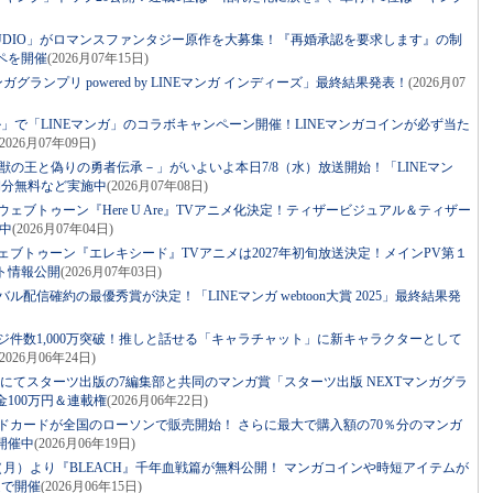
N STUDIO」がロマンスファンタジー原作を大募集！『再婚承認を要求します』の制
ペを開催
(2026月07年15日)
グランプリ powered by LINEマンガ インディーズ」最終結果発表！
(2026月07
」で「LINEマンガ」のコラボキャンペーン開催！LINEマンガコインが必ず当た
(2026月07年09日)
獣の王と偽りの勇者伝承－」がいよいよ本日7/8（水）放送開始！「LINEマン
期分無料など実施中
(2026月07年08日)
ウェブトゥーン『Here U Are』TVアニメ化決定！ティザービジュアル＆ティザー
中
(2026月07年04日)
ウェブトゥーン『エレキシード』TVアニメは2027年初旬放送決定！メインPV第１
ト情報公開
(2026月07年03日)
バル配信確約の最優秀賞が決定！「LINEマンガ webtoon大賞 2025」最終結果発
ージ件数1,000万突破！推しと話せる「キャラチャット」に新キャラクターとして
(2026月06年24日)
ズ」にてスターツ出版の7編集部と共同のマンガ賞「スターツ出版 NEXTマンガグラ
100万円＆連載権
(2026月06年22日)
イドカードが全国のローソンで販売開始！ さらに最大で購入額の70％分のマンガ
開催中
(2026月06年19日)
日（月）より『BLEACH』千年血戦篇が無料公開！ マンガコインや時短アイテムが
定で開催
(2026月06年15日)