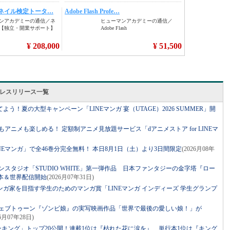
会社のプレスリリース一覧
う！夏の大型キャンペーン「LINEマンガ 宴（UTAGE）2026 SUMMER」開
もアニメも楽しめる！ 定額制アニメ見放題サービス「dアニメストア for LINEマ
Eマンガ」で全46巻分完全無料！ 本日8月1日（土）より3日間限定
(2026月08年
ンスタジオ「STUDIO WHITE」第一弾作品 日本ファンタジーの金字塔『ロー
本＆世界配信開始
(2026月07年31日)
ンガ家を目指す学生のためのマンガ賞「LINEマンガ インディーズ 学生グランプ
ウェブトゥーン『ゾンビ娘』の実写映画作品「世界で最後の愛しい娘！」が
26月07年28日)
半期ランキング」トップ20公開！連載1位は『枯れた花に涙を』、単行本1位は『キング