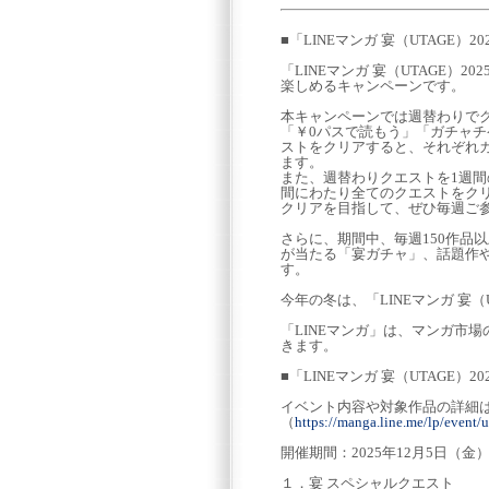
■「LINEマンガ 宴（UTAGE）20
「LINEマンガ 宴（UTAGE）2
楽しめるキャンペーンです。
本キャンペーンでは週替わりで
「￥0パスで読もう」「ガチャチ
ストをクリアすると、それぞれ
ます。
また、週替わりクエストを1週間
間にわたり全てのクエストをクリ
クリアを目指して、ぜひ毎週ご
さらに、期間中、毎週150作品
が当たる「宴ガチャ」、話題作
す。
今年の冬は、「LINEマンガ 宴（
「LINEマンガ」は、マンガ市
きます。
■「LINEマンガ 宴（UTAGE）20
イベント内容や対象作品の詳細は
（
https://manga.line.me/lp/event/
開催期間：2025年12月5日（金）～
１．宴 スペシャルクエスト