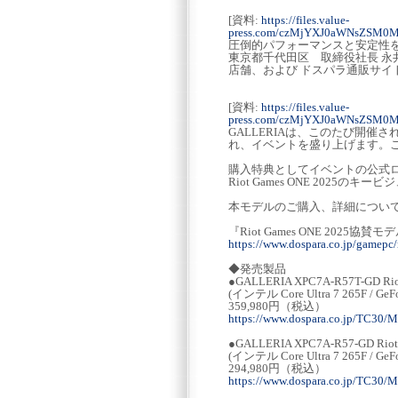
[資料:
https://files.value-
press.com/czMjYXJ0aWNsZSM0
圧倒的パフォーマンスと安定性を
東京都千代田区 取締役社長 永井正
店舗、および ドスパラ通販サイト
[資料:
https://files.value-
press.com/czMjYXJ0aWNsZSM0
GALLERIAは、このたび開催され
れ、イベントを盛り上げます。
購入特典としてイベントの公式
Riot Games ONE 20
本モデルのご購入、詳細につい
『Riot Games ONE 2025協
https://www.dospara.co.jp/gamepc
◆発売製品
●GALLERIA XPC7A-R57T-GD R
(インテル Core Ultra 7 265F / Ge
359,980円（税込）
https://www.dospara.co.jp/TC30/
●GALLERIA XPC7A-R57-GD Ri
(インテル Core Ultra 7 265F / Ge
294,980円（税込）
https://www.dospara.co.jp/TC30/