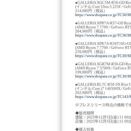
●GALLERIA XGC5M-R56-GD Ri
(インテル Core Ultra 5 225F / Ge
214,980円（税込）
https://www.dospara.co.jp/TC30/
●GALLERIA XPR7A-R57-GD Ryz
(AMD Ryzen 7 7700 / GeForce 
284,980円（税込）
https://www.dospara.co.jp/TC30/
●GALLERIA XPR7A-R56T16G-G
(AMD Ryzen 7 7700 / GeForce 
259,980円（税込）
https://www.dospara.co.jp/TC30/
●GALLERIA XGR7M-R56-GD Ry
(AMD Ryzen 7 5700X / GeForce
199,980円（税込）
https://www.dospara.co.jp/TC30/
●GALLERIA RL7C-R56-5N Rio
(インテル Core i7 14650HX / GeF
202,980円（税込）
https://www.dospara.co.jp/TC143
※プレスリリース時点の価格で
◆販売期間
通販：2025年12月5日(金) 11:00か
店舗：2025年12月5日(金) 11:0
◆購入特典