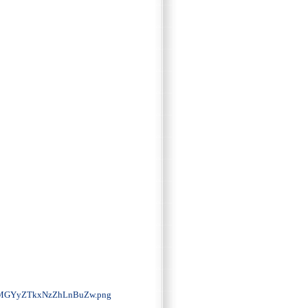
MGYyZTkxNzZhLnBuZw.png