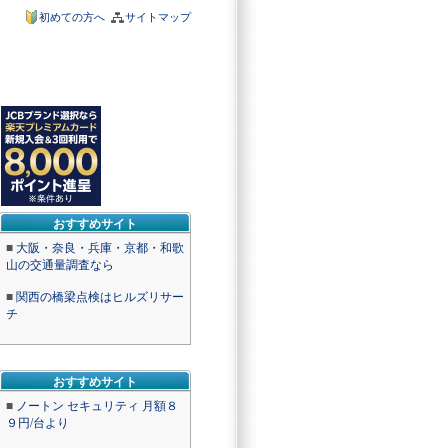
初めての方へ
サイトマップ
おすすめサイト
■
大阪・奈良・兵庫・京都・和歌
山の交通量調査なら
■
関西の橋梁点検はヒルズリサー
チ
おすすめサイト
■
ノートン セキュリティ 月額８
９円/台より