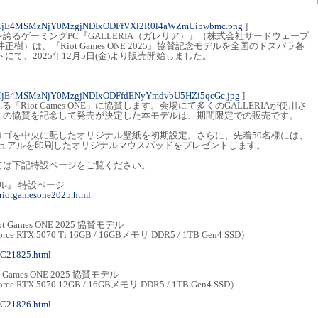
MjE4MSMzNjY0MzgjNDIxODFfVXl2R0l4aWZmUi5wbmc.png
]
誇るゲーミングPC『GALLERIA（ガレリア）』（株式会社サードウェーブ
樹）は、『Riot Games ONE 2025』協賛記念モデルを全国のドスパラ各
にて、2025年12月5日(金)より販売開始しました。
MjE4MSMzNjY0MzgjNDIxODFfdENyYmdvbU5HZi5qcGc.jpg
]
る「Riot Games ONE」に協賛します。会場にて多くのGALLERIAが使用さ
この協賛を記念して発売が決定した本モデルは、期間限定での販売です。
ロゴを中央に配したオリジナル壁紙を初期設定。さらに、先着50名様には、
25のキービジュアルを印刷したオリジナルマウスパッドをプレゼントします。
ては下記特設ページをご覧ください。
賛モデル』 特設ページ
/riotgamesone2025.html
iot Games ONE 2025 協賛モデル
Force RTX 5070 Ti 16GB / 16GBメモリ DDR5 / 1TB Gen4 SSD）
MC21825.html
ot Games ONE 2025 協賛モデル
Force RTX 5070 12GB / 16GBメモリ DDR5 / 1TB Gen4 SSD）
MC21826.html