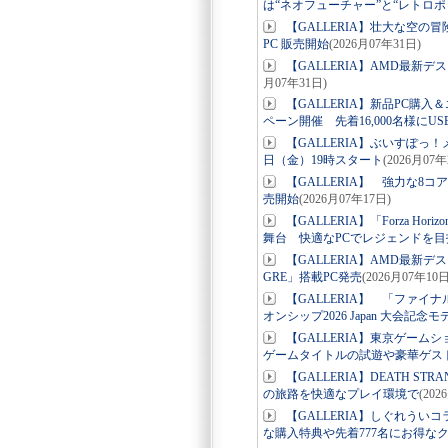
は“ネオフューチャー”と“レトロポ
【GALLERIA】壮大な空の冒険をよ
PC 販売開始
(2026月07年31日)
【GALLERIA】AMD最新デスク
月07年31日)
【GALLERIA】新品PC購
ペーン開催 先着16,000名様にU
【GALLERIA】ぶいすぽっ！メンバ
日（金）19時スタート
(2026月07年
【GALLERIA】 強力な8コアA
売開始
(2026月07年17日)
【GALLERIA】「Forza 
舞台 快適なPCでレジェンドを目
【GALLERIA】AMD最新デス
GRE」搭載PC発売
(2026月07年10日
【GALLERIA】 「ファイ
オンシップ2026 Japan 大会記念
【GALLERIA】東京ゲーム
ゲームタイトルの試遊や豪華ゲス
【GALLERIA】DEATH ST
の旅路を快適なプレイ環境で
(202
【GALLERIA】しぐれう
な購入特典や先着777名にお得な