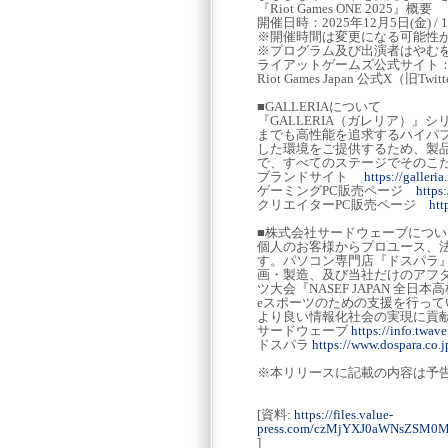
『Riot Games ONE 2025』概要
開催日時：2025年12月5日(金) / 12
※開催時間は変更になる可能性
※プログラム及び出演者はやむ
ライアットゲームズ公式サイト
Riot Games Japan 公式X（旧Twi
■GALLERIAについて
『GALLERIA（ガレリア）
までも高性能を追求するハイパ
した環境をご提供するため、製
で、すべてのステージでそのこ
ブランドサイト
https://galleria
ゲーミングPC販売ページ
https
クリエイターPC販売ページ
htt
■株式会社サードウェーブについ
個人のお客様からプロユース、法
す。パソコン専門店『ドスパラ』の
画・製造、及び当社だけのアフ
ツ大会『NASEF JAPAN 
eスポーツのための支援を行っ
より良い情報化社会の実現に貢献
サードウェーブ
https://info.twave
ドスパラ
https://www.dospara.co.j
※本リリースに記載の内容は予
[資料:
https://files.value-
press.com/czMjYXJ0aWNsZS
]