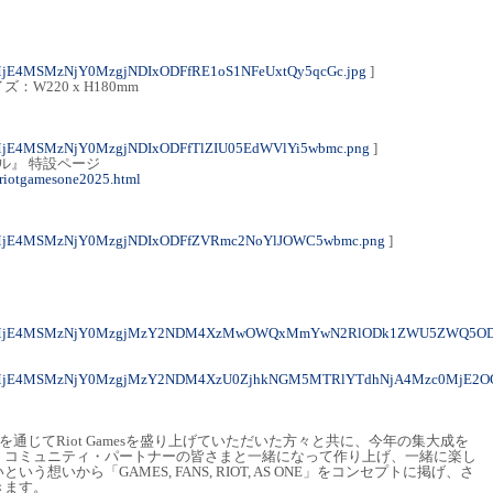
MjE4MSMzNjY0MzgjNDIxODFfRE1oS1NFeUxtQy5qcGc.jpg
]
220 x H180mm
MjE4MSMzNjY0MzgjNDIxODFfTlZIU05EdWVlYi5wbmc.png
]
賛モデル』 特設ページ
/riotgamesone2025.html
0MjE4MSMzNjY0MzgjNDIxODFfZVRmc2NoYlJOWC5wbmc.png
]
M0MjE4MSMzNjY0MzgjMzY2NDM4XzMwOWQxMmYwN2RlODk1ZWU5ZWQ5OD
0MjE4MSMzNjY0MzgjMzY2NDM4XzU0ZjhkNGM5MTRlYTdhNjA4Mzc0MjE2OG
今年1年を通じてRiot Gamesを盛り上げていただいた方々と共に、今年の集大成を
・コミュニティ・パートナーの皆さまと一緒になって作り上げ、一緒に楽し
想いから「GAMES, FANS, RIOT, AS ONE」をコンセプトに掲げ、さ
きます。