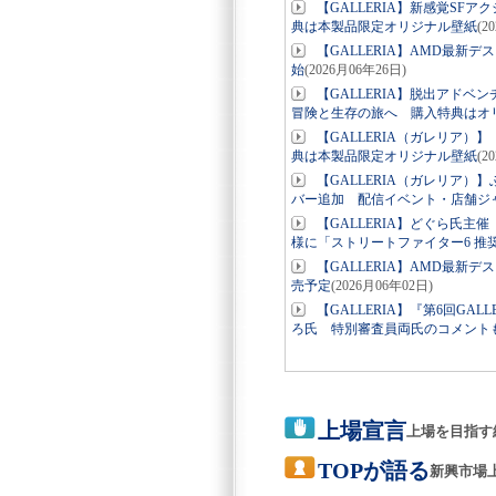
【GALLERIA】新感覚SF
典は本製品限定オリジナル壁紙
(2
【GALLERIA】AMD最新デスクトップ
始
(2026月06年26日)
【GALLERIA】脱出アドベン
冒険と生存の旅へ 購入特典はオ
【GALLERIA（ガレリア）
典は本製品限定オリジナル壁紙
(2
【GALLERIA（ガレリア
バー追加 配信イベント・店舗ジ
【GALLERIA】どぐら氏主
様に「ストリートファイター6 推
【GALLERIA】AMD最新デスク
売予定
(2026月06年02日)
【GALLERIA】『第6回G
ろ氏 特別審査員両氏のコメント
上場宣言
上場を目指す
TOPが語る
新興市場