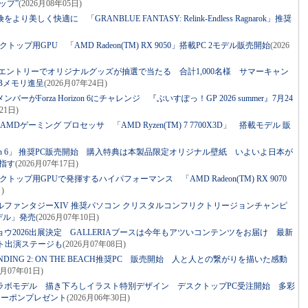
ップ”
(2026月08年05日)
り美しく快適に 「GRANBLUE FANTASY: Relink-Endless Ragnarok」推奨
トップ用GPU 「AMD Radeon(TM) RX 9050」搭載PC 2モデル販売開始
(2026
入＆エントリーでオリジナルグッズが抽選で当たる 合計1,000名様 サマーキャン
SBメモリ進呈
(2026月07年24日)
ーがForza Horizon 6にチャレンジ 『ぶいすぽっ！GP 2026 summer』7月24
21日)
MDゲーミング プロセッサ 「AMD Ryzen(TM) 7 7700X3D」 搭載モデル 販
Horizon 6」 推奨PC販売開始 購入特典は本製品限定オリジナル壁紙 いよいよ日本が
指す
(2026月07年17日)
クトップ用GPUで発揮するハイパフォーマンス 「AMD Radeon(TM) RX 9070
)
ナルファンタジーXIV 推奨パソコン クリスタルコンフリクトリージョンチャンピ
モデル」発売
(2026月07年10日)
ショウ2026出展決定 GALLERIAブースは今年もアツいコンテンツをお届け 最新
ト出演ステージも
(2026月07年08日)
RANDING 2: ON THE BEACH推奨PC 販売開始 人と人との繋がりを描いた感動
6月07年01日)
いコラボモデル 描き下ろしイラスト特別デザイン デスクトップPC受注開始 多彩
クーポンプレゼント
(2026月06年30日)