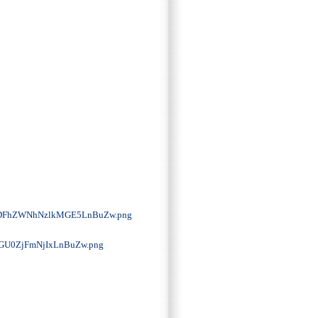
FhZWNhNzlkMGE5LnBuZw.png
U0ZjFmNjIxLnBuZw.png