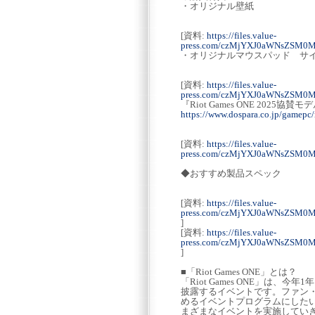
・オリジナル壁紙
[資料:
https://files.value-
press.com/czMjYXJ0aWNsZSM0
・オリジナルマウスパッド サイズ：W
[資料:
https://files.value-
press.com/czMjYXJ0aWNsZSM0
『Riot Games ONE 2025協
https://www.dospara.co.jp/gamepc
[資料:
https://files.value-
press.com/czMjYXJ0aWNsZSM
◆おすすめ製品スペック
[資料:
https://files.value-
press.com/czMjYXJ0aWNsZS
]
[資料:
https://files.value-
press.com/czMjYXJ0aWNsZSM
]
■「Riot Games ONE」とは？
「Riot Games ONE」は、
披露するイベントです。ファン
めるイベントプログラムにしたいという
まざまなイベントを実施してい