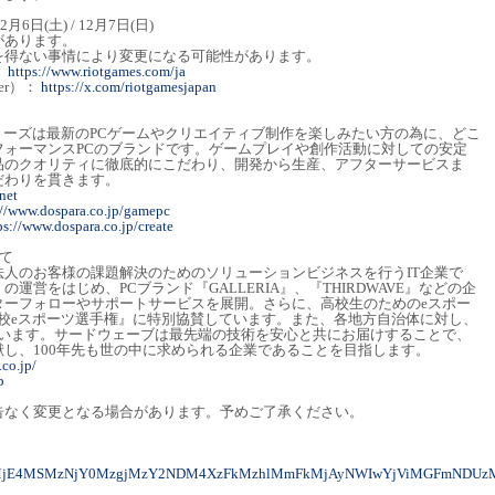
月6日(土) / 12月7日(日)
があります。
を得ない事情により変更になる可能性があります。
：
https://www.riotgames.com/ja
tter）：
https://x.com/riotgamesjapan
』シリーズは最新のPCゲームやクリエイティブ制作を楽しみたい方の為に、どこ
フォーマンスPCのブランドです。ゲームプレイや創作活動に対しての安定
品のクオリティに徹底的にこだわり、開発から生産、アフターサービスま
だわりを貫きます。
.net
://www.dospara.co.jp/gamepc
ps://www.dospara.co.jp/create
て
人のお客様の課題解決のためのソリューションビジネスを行うIT企業で
運営をはじめ、PCブランド『GALLERIA』、『THIRDWAVE』などの企
ターフォローやサポートサービスを展開。さらに、高校生のためのeスポー
全日本高校eスポーツ選手権』に特別協賛しています。また、各地方自治体に対し、
ています。サードウェーブは最先端の技術を安心と共にお届けすることで、
し、100年先も世の中に求められる企業であることを目指します。
.co.jp/
p
告なく変更となる場合があります。予めご了承ください。
M0MjE4MSMzNjY0MzgjMzY2NDM4XzFkMzhlMmFkMjAyNWIwYjViMGFmNDUz