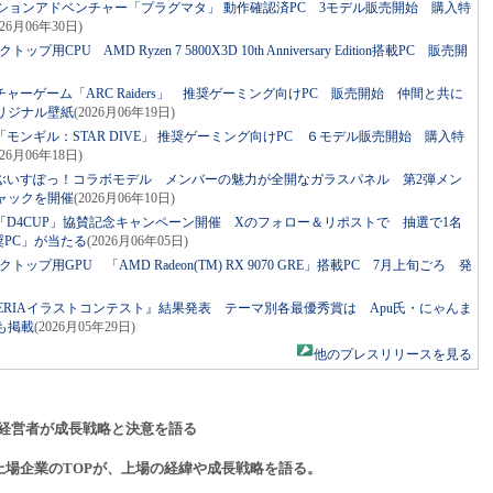
アクションアドベンチャー「プラグマタ」 動作確認済PC 3モデル販売開始 購入特
026月06年30日)
用CPU AMD Ryzen 7 5800X3D 10th Anniversary Edition搭載PC 販売開
チャーゲーム「ARC Raiders」 推奨ゲーミング向けPC 販売開始 仲間と共に
リジナル壁紙
(2026月06年19日)
】「モンギル：STAR DIVE」 推奨ゲーミング向けPC ６モデル販売開始 購入特
026月06年18日)
）】ぶいすぽっ！コラボモデル メンバーの魅力が全開なガラスパネル 第2弾メン
ャックを開催
(2026月06年10日)
催「D4CUP」協賛記念キャンペーン開催 Xのフォロー＆リポストで 抽選で1名
奨PC」が当たる
(2026月06年05日)
トップ用GPU 「AMD Radeon(TM) RX 9070 GRE」搭載PC 7月上旬ごろ 発
ALLERIAイラストコンテスト』結果発表 テーマ別各最優秀賞は Apu氏・にゃんま
も掲載
(2026月05年29日)
他のプレスリリースを見る
経営者が成長戦略と決意を語る
上場企業のTOPが、上場の経緯や成長戦略を語る。