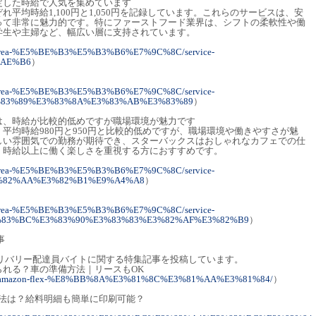
安定した時給で人気を集めています
平均時給1,100円と1,050円を記録しています。これらのサービスは、安
って非常に魅力的です。特にファーストフード業界は、シフトの柔軟性や働
学生や主婦など、幅広い層に支持されています。
earch/area-%E5%BE%B3%E5%B3%B6%E7%9C%8C/service-
%AE%B6
）
earch/area-%E5%BE%B3%E5%B3%B6%E7%9C%8C/service-
83%89%E3%83%8A%E3%83%AB%E3%83%89
）
スは、時給が比較的低めですが職場環境が魅力です
平均時給980円と950円と比較的低めですが、職場環境や働きやすさが魅
しい雰囲気での勤務が期待でき、スターバックスはおしゃれなカフェでの仕
、時給以上に働く楽しさを重視する方におすすめです。
earch/area-%E5%BE%B3%E5%B3%B6%E7%9C%8C/service-
%82%AA%E3%82%B1%E9%A4%A8
）
earch/area-%E5%BE%B3%E5%B3%B6%E7%9C%8C/service-
83%BC%E3%83%90%E3%83%83%E3%82%AF%E3%82%B9
）
事
デリバリー配達員バイトに関する特集記事を投稿しています。
ど始められる？車の準備方法｜リースもOK
rticles/amazon-flex-%E8%BB%8A%E3%81%8C%E3%81%AA%E3%81%84/
）
方法は？給料明細も簡単に印刷可能？