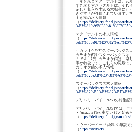
3. すき家とマクドナルドは、
すき家とマクドナルドは、それぞれ
定した収入を求める求職者にと
きやすさが評価されています。
すき家の求人情報
（
https://delivery-food.jp/s
%E3%81%99%E3%81%8D%E5
マクドナルドの求人情報
（
https://delivery-food.jp/s
%E3%83%9E%E3%82%AF%E3%
4. カラオケ館やスターバック
カラオケ館やスターバックスは、
力です。特にカラオケ館は、楽
事が特徴です。これらの職場は
カラオケ館の求人情報
（
https://delivery-food.jp/s
%E3%82%AB%E3%83%A9%E3
スターバックスの求人情報
（
https://delivery-food.jp/s
%E3%82%B9%E3%82%BF%E3%
デリバリーバイトNAVIの特集記
デリバリーバイトNAVIでは、
・Amazon Flex 車ない け
（
https://delivery-food.jp/a
・ウーバーイーツ 給料 の確認
（
https://delivery-