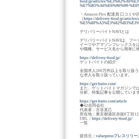
food.jp/articles/%E3%82%
%E7%B5%A6%E6%96%99-%E6
・Amazon Flex 配達員 
（
https://delivery-food.jp/
%E5%8F%A3%E3%82%B3%E3%
デリバリーバイトNAVIとは
デリバリーバイトNAVIは、フ
イーツやアマゾンフレックスを
や職種、サービス名から簡単に
https://delivery-food.jp/
ゲットバイトの紹介
全国求人200万件以上を取り扱
な求人を取り扱っています。
https://get-baito.com/
また、ゲットバイトマガジンで
分析、特集記事を公開していま
https://get-baito.com/article
◆42合同会社
代表者：古谷直己
所在地：東京都港区赤坂8丁目12
URL：
https://delivery-food.jp/
一覧
提供元：
valuepressプレスリ