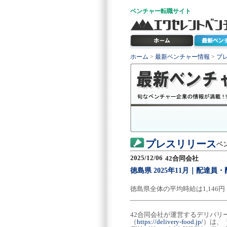
ベンチャー
転職サイト
ホーム
>
最新ベンチャー情報
>
プ
プレスリリース
ベ
2025/12/06
42合同会社
徳島県 2025年11月｜配達
徳島県全体の平均時給は1,14
42合同会社が運営するデリバリ
（
https://delivery-food.jp/
）は、「