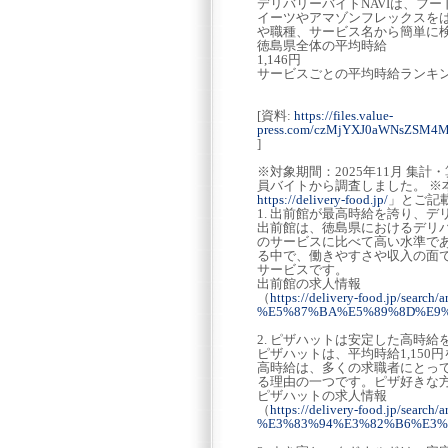
デリバリーバイトNAVIは、フ
イーツやアマゾンフレックスを
や職種、サービス名から簡単に
徳島県全体の平均時給
1,146円
サービスごとの平均時給ランキ
[資料:
https://files.value-
press.com/czMjYXJ0aWNsZSM4
]
※対象期間：2025年11月 集
員バイトから調査しました。 ※
https://delivery-food.jp/
」とご記
1. 出前館が最高時給を誇り、
出前館は、徳島県におけるデリバ
のサービスに比べて高い水準で
る中で、働きやすさや収入の面
サービスです。
出前館の求人情報
（
https://delivery-food.jp/s
%E5%87%BA%E5%89%8D%E9
2. ピザハットは安定した高時
ピザハットは、平均時給1,15
高時給は、多くの求職者にとっ
る理由の一つです。ピザ好きな
ピザハットの求人情報
（
https://delivery-food.jp/s
%E3%83%94%E3%82%B6%E3%