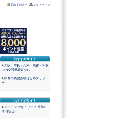
初めての方へ
サイトマップ
おすすめサイト
■
大阪・奈良・兵庫・京都・和歌
山の交通量調査なら
■
関西の橋梁点検はヒルズリサー
チ
おすすめサイト
■
ノートン セキュリティ 月額８
９円/台より