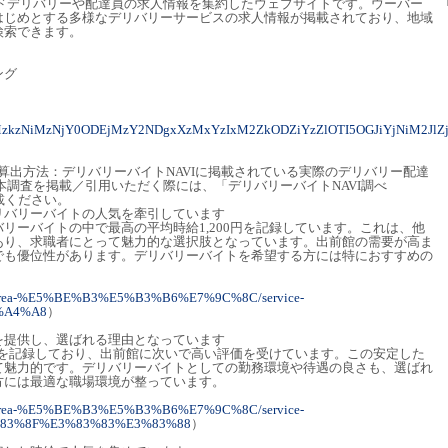
ードデリバリーや配達員の求人情報を集約したウェブサイトです。ウーバー
はじめとする多様なデリバリーサービスの求人情報が掲載されており、地域
検索できます。
ング
MzkzNiMzNjY0ODEjMzY2NDgxXzMxYzIxM2ZkODZiYzZlOTI5OGJiYjNiM2JlZ
計・算出方法：デリバリーバイトNAVIに掲載されている実際のデリバリー配達
本調査を掲載／引用いただく際には、「デリバリーバイトNAVI調べ
載ください。
デリバリーバイトの人気を牽引しています
リーバイトの中で最高の平均時給1,200円を記録しています。これは、他
あり、求職者にとって魅力的な選択肢となっています。出前館の需要が高ま
でも優位性があります。デリバリーバイトを希望する方には特におすすめの
earch/area-%E5%BE%B3%E5%B3%B6%E7%9C%8C/service-
%A4%A8
）
給を提供し、選ばれる理由となっています
0円を記録しており、出前館に次いで高い評価を受けています。この安定した
て魅力的です。デリバリーバイトとしての勤務環境や待遇の良さも、選ばれ
方には最適な職場環境が整っています。
earch/area-%E5%BE%B3%E5%B3%B6%E7%9C%8C/service-
83%8F%E3%83%83%E3%83%88
）