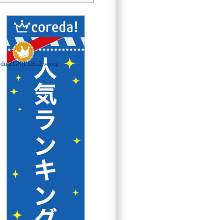
jdmZGNjLnBuZw.png