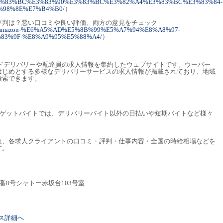
A6%E3%83%BC%E3%83%90%E3%83%BC%E3%82%A4%E3%83%BC%E3%83%84-
%98%8E%E7%B4%B0/
）
口コミや評判は？悪い口コミや良い評価、両方の意見をチェック
articles/amazon-%E6%A5%AD%E5%8B%99%E5%A7%94%E8%A8%97-
83%9F-%E8%A9%95%E5%88%A4/
）
ードデリバリーや配達員の求人情報を集約したウェブサイトです。ウーバー
はじめとする多様なデリバリーサービスの求人情報が掲載されており、地域
検索できます。
うゲットバイトでは、デリバリーバイト以外の日払いや短期バイトなど様々
は、各求人クライアントの口コミ・評判・仕事内容・全国の時給相場などを
す。
番8号シャトー赤坂台103号室
リース詳細へ