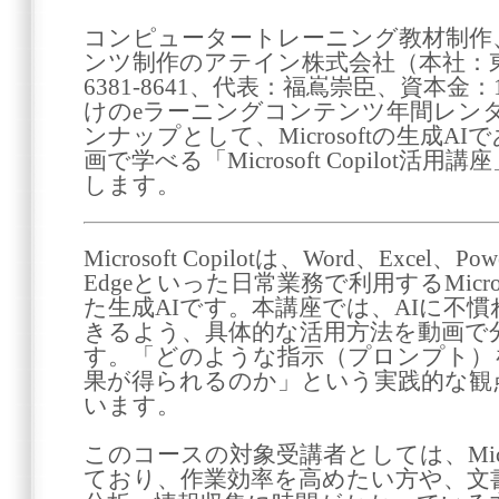
コンピュータートレーニング教材制作
ンツ制作のアテイン株式会社（本社：東
6381-8641、代表：福嶌崇臣、資本金
けのeラーニングコンテンツ年間レン
ンナップとして、Microsoftの生成AIで
画で学べる「Microsoft Copilot活
します。
Microsoft Copilotは、Word、Excel、Po
Edgeといった日常業務で利用するMicro
た生成AIです。本講座では、AIに不
きるよう、具体的な活用方法を動画で
す。「どのような指示（プロンプト）
果が得られるのか」という実践的な観
います。
このコースの対象受講者としては、Micro
ており、作業効率を高めたい方や、文