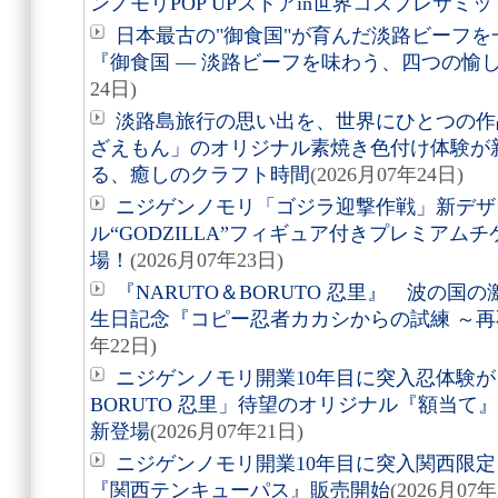
ンノモリPOP UPストアin世界コスプレサミット
日本最古の"御食国"が育んだ淡路ビーフ
『御食国 ― 淡路ビーフを味わう、四つの愉
24日)
淡路島旅行の思い出を、世界にひとつの作
ざえもん」のオリジナル素焼き色付け体験が
る、癒しのクラフト時間
(2026月07年24日)
ニジゲンノモリ「ゴジラ迎撃作戦」新デザ
ル“GODZILLA”フィギュア付きプレミアム
場！
(2026月07年23日)
『NARUTO＆BORUTO 忍里』 波の
生日記念『コピー忍者カカシからの試練 ～
年22日)
ニジゲンノモリ開業10年目に突入忍体験が
BORUTO 忍里」待望のオリジナル『額当て』3
新登場
(2026月07年21日)
ニジゲンノモリ開業10年目に突入関西限定
『関西テンキューパス』販売開始
(2026月07年