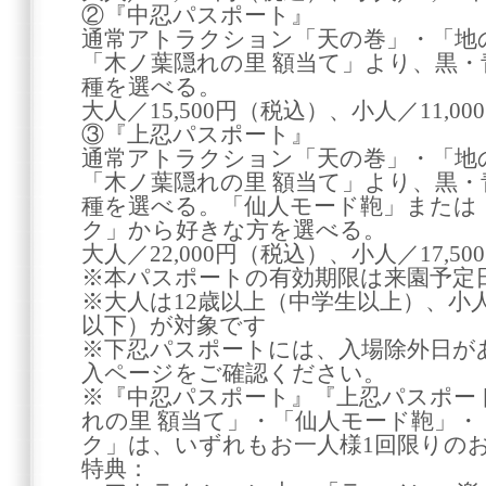
②『中忍パスポート』
通常アトラクション「天の巻」・「地
「木ノ葉隠れの里 額当て」より、黒・
種を選べる。
大人／15,500円（税込）、小人／11,0
③『上忍パスポート』
通常アトラクション「天の巻」・「地
「木ノ葉隠れの里 額当て」より、黒・
種を選べる。「仙人モード鞄」または
ク」から好きな方を選べる。
大人／22,000円（税込）、小人／17,5
※本パスポートの有効期限は来園予定
※大人は12歳以上（中学生以上）、小人
以下）が対象です
※下忍パスポートには、入場除外日が
入ページをご確認ください。
※『中忍パスポート』『上忍パスポー
れの里 額当て」・「仙人モード鞄」
ク」は、いずれもお一人様1回限りの
特典：