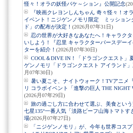
怪々！オラの妖怪バケ～ション』公開記念
(2
『映画クレヨンしんちゃん 奇々怪々！オ
イベント！ニジゲンノモリ限定 ミッション
ド」の配布が決定！
(2026月07年31日)
忍の世界が大好きなあなたへ！キャラクタ
いしよう！『忍里 キャラクターバースデーイ
ターを紹介！
(2026月07年30日)
COOL＆DIVE IN！「ドラゴンクエス
ゲンノモリ「ドラゴンクエスト アイランド
月07年30日)
暑い夏こそ、ナイトウォーク！TVアニメ
リ コラボイベント「進撃の巨人 THE NIGHT 
(2026月07年29日)
旅の過ごし方に合わせて選ぶ、美食という贅沢。
七星135°一番人気「淡路ビーフ山海トマト
場
(2026月07年27日)
「ニジゲンノモリ」が、今年も世界コスプ