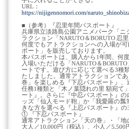
手に入れることができる。
URL：
https://nijigennomori.com/naruto_shinobi
■（参考）『忍里年間パスポート』
兵庫県立淡路島公園アニメパーク「ニ
ラクション「NARUTO＆BORUTO 
何度でもアトラクションへの入場が可
ポート」を販売しております。
本パスポートは、購入から1年間、何
入場いただける「NARUTO＆BORUT
ートです。遊び方に応じて選べる3種
たしました。通常アトラクションであ
巻」を楽しめる『下忍パスポート』、
任務1種類と「木ノ葉隠れの里 額宛て
ート』。さらに『中忍パスポート』の
ッズ「仙人モード鞄」か「我愛羅の瓢
きな方を選べる『上忍パスポート』の
① 『下忍パスポート』
通常アトラクション「天の巻」・「地
大人／10,000円（税込）、小人／5,50