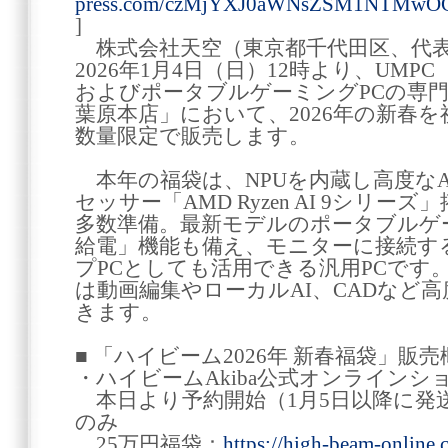
press.com/czMjYXJ0aWNsZSM1NTMwOC
]
株式会社天空（東京都千代田区、代表
2026年1月4日（日）12時より、UM
およびポータブルゲーミングPCの専門
葉原本店」において、2026年の新春を祝
数量限定で販売します。
本年の福袋は、NPUを内蔵し高度なA
セッサー「AMD Ryzen AI 9シリ
多数準備。最新モデルのポータブルゲ
給電」機能も備え、モニターに接続す
プPCとしても活用できる汎用PCです。
は動画編集やローカルAI、CADなど
きます。
■ 「ハイビーム2026年 新春福袋」販売
・ハイビームAkiba公式オンラインシ
本日より予約開始（1月5日以降に発送）
のみ
25万円福袋：
https://high-beam-online