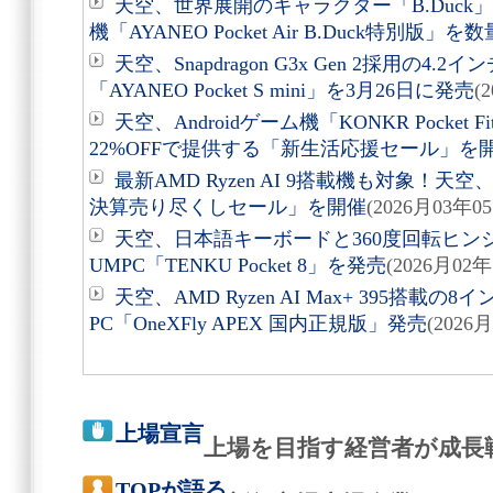
天空、世界展開のキャラクター「B.Duck」採
機「AYANEO Pocket Air B.Duck特別版」
天空、Snapdragon G3x Gen 2採用の4.
「AYANEO Pocket S mini」を3月26日に発売
(
天空、Androidゲーム機「KONKR Pocket
22%OFFで提供する「新生活応援セール」を
最新AMD Ryzen AI 9搭載機も対象！天
決算売り尽くしセール」を開催
(2026月03年0
天空、日本語キーボードと360度回転ヒン
UMPC「TENKU Pocket 8」を発売
(2026月02年
天空、AMD Ryzen AI Max+ 395搭
PC「OneXFly APEX 国内正規版」発売
(2026
上場宣言
上場を目指す経営者が成長
TOPが語る