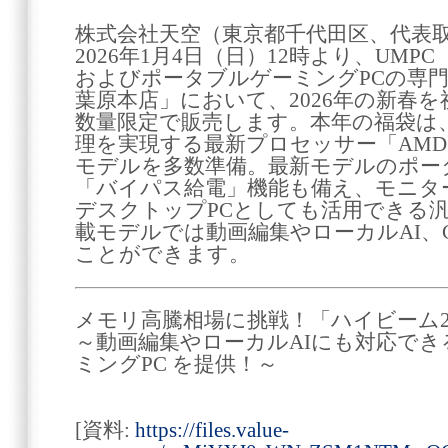
株式会社天空（東京都千代田区、代表取
2026年1月4日（日）12時より、UM
およびポータブルゲーミングPCの専門
葉原本店」において、2026年の新春を祝
数量限定で販売します。本年の福袋は、
理を実現する最新プロセッサー「AMD Ry
モデルを多数準備。最新モデルのポー
「バイパス給電」機能も備え、モニタ
デスクトップPCとしても活用できる汎用
載モデルでは動画編集やローカルAI、
ことができます。
メモリ高騰相場に挑戦！「ハイビーム20
～動画編集やローカルAIにも対応できる
ミングPC を提供！～
[資料:
https://files.value-