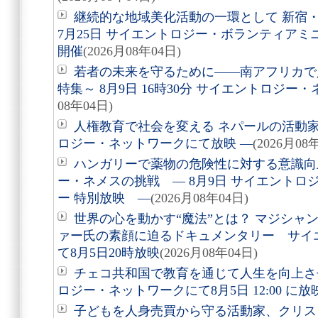
継続的な地域美化活動の一環として 新宿
7月25日 サイエントロジー・ボランティア
開催
(2026月08年04日)
若者の未来を守るために――南アフリカで
特集～ 8月9日 16時30分 サイエントロジ
08年04日)
人権教育で社会を変える ネパールの活動家を
ロジー・ネットワークにて放映 ―
(2026月08
ハンガリーで薬物の危険性に対する意識向
ー・ネメスの挑戦 ― 8月9日 サイエントロ
ー 特別放映 ―
(2026月08年04日)
世界の心を動かす“魔法”とは？ マジシャ
ァー氏の素顔に迫るドキュメンタリー サイ
て8月5日20時放映
(2026月08年04日)
チェコ共和国で教育を通じて人生を向上さ
ロジー・ネットワークにて8月5日 12:00 に
子どもを人身売買から守る活動家、クリ