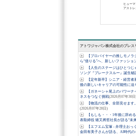
アトワジャパン株式会社のプレス
【プロバイヤーの推しモノラジオ
ら“借りる”へ、新しいファッショ
【人生のステージはひとつじ
ソング『ブレークスルー』誕生秘
【定年新卒】シニア・経営者
後の新しいキャリアの可能性に迫
【ガネーシャ尾上のパワーナ
ネスをつなぐ挑戦
(2026月07年30日
【物流の仕事、全部見せます
(2026月07年28日)
【もしも・・・1年後に辞め
表取締役 猪又將哲社長が語る“未
【エフエム宝塚 - 弁理士お
金田有美子さんが語る、AI時代の