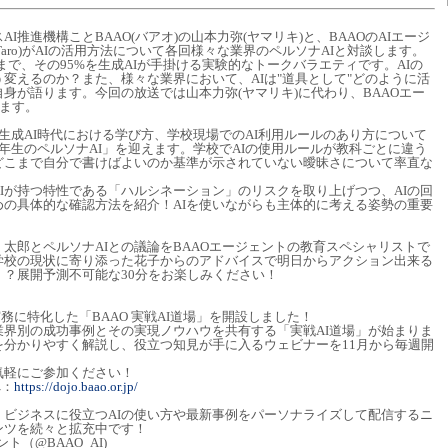
I推進機構ことBAAO(バアオ)の山本力弥(ヤマリキ)と、BAAOのAIエージ
郎(Taro)がAIの活用方法について各回様々な業界のペルソナAIと対談します。
まで、その95%を生成AIが手掛ける実験的なトークバラエティです。AIの
変えるのか？また、様々な業界において、AIは"道具として"どのように活
自身が語ります。今回の放送では山本力弥(ヤマリキ)に代わり、BAAOエー
ります。
生成AI時代における学び方、学校現場でのAI利用ルールのあり方について
年生のペルソナAI」を迎えます。学校でAIの使用ルールが教科ごとに違う
をどこまで自分で書けばよいのか基準が示されていない曖昧さについて率直な
Iが持つ特性である「ハルシネーション」のリスクを取り上げつつ、AIの回
めの具体的な確認方法を紹介！AIを使いながらも主体的に考える姿勢の重要
・太郎とペルソナAIとの議論をBAAOエージェントの教育スペシャリストで
学校の現状に寄り添った花子からのアドバイスで明日からアクション出来る
！？展開予測不可能な30分をお楽しみください！
実務に特化した「BAAO 実戦AI道場」を開設しました！
業界別の成功事例とその実現ノウハウを共有する「実戦AI道場」が始まりま
スを分かりやすく解説し、役立つ知見が手に入るウェビナーを11月から毎週開
気軽にご参加ください！
へ：
https://dojo.baao.or.jp/
では、ビジネスに役立つAIの使い方や最新事例をパーソナライズして配信するニ
ンツを続々と拡充中です！
ント（@BAAO_AI)