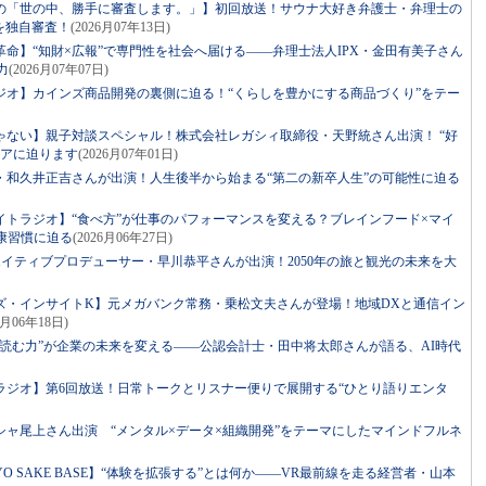
の「世の中、勝手に審査します。」】初回放送！サウナ大好き弁護士・弁理士の
を独自審査！
(2026月07年13日)
命】“知財×広報”で専門性を社会へ届ける――弁理士法人IPX・金田有美子さん
力
(2026月07年07日)
ジオ】カインズ商品開発の裏側に迫る！“くらしを豊かにする商品づくり”をテー
ゃない】親子対談スペシャル！株式会社レガシィ取締役・天野統さん出演！ “好
リアに迫ります
(2026月07年01日)
・和久井正吉さんが出演！人生後半から始まる“第二の新卒人生”の可能性に迫る
イトラジオ】“食べ方”が仕事のパフォーマンスを変える？ブレインフード×マイ
康習慣に迫る
(2026月06年27日)
リエイティブプロデューサー・早川恭平さんが出演！2050年の旅と観光の未来を大
ズ・インサイトK】元メガバンク常務・乗松文夫さんが登場！地域DXと通信イン
6月06年18日)
読む力”が企業の未来を変える――公認会計士・田中将太郎さんが語る、AI時代
ラジオ】第6回放送！日常トークとリスナー便りで展開する“ひとり語りエンタ
ャ尾上さん出演 “メンタル×データ×組織開発”をテーマにしたマインドフルネ
ed by TOKYO SAKE BASE】“体験を拡張する”とは何か――VR最前線を走る経営者・山本