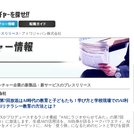
レスリリース
> アトワジャパン株式会社
ンチャー企業の新製品・新サービスのプレスリリース
会社
】第7回放送はAI時代の教育と子どもたち！学び方と学校現場でのAI利
Iリテラシー教育の方法とは？
Xがプロデュースするラジオ番組『#AIにラジオやらせてみた』の第7回
水）に放送します。生成AIの活用法を、AI自身が語るトークバラエティ。AI
ンをメインターゲットに、AIを「使う側」になるためのヒントと学びを提供