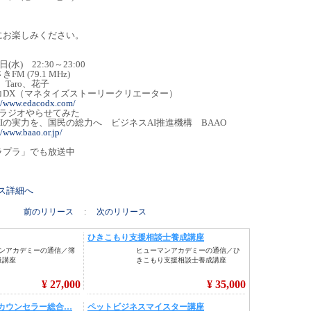
にお楽しみください。
 22:30～23:00
79.1 MHz)
aro、花子
コDX（マネタイズストーリークリエーター）
://www.edacodx.com/
にラジオやらせてみた
を、国民の総力へ ビジネスAI推進機構 BAAO
//www.baao.or.jp/
ラプラ」でも放送中
リース詳細へ
前のリリース
:
次のリリース