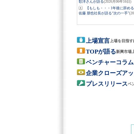
彰洋さんが語る
(2026月06年16日)
【もしも・・・1年後に辞め
佐藤 朋也社長が語る“次の一手”
(2
上場宣言
上場を目指す
TOPが語る
新興市場
ベンチャーコラム
企業クローズアッ
プレスリリース
ベ