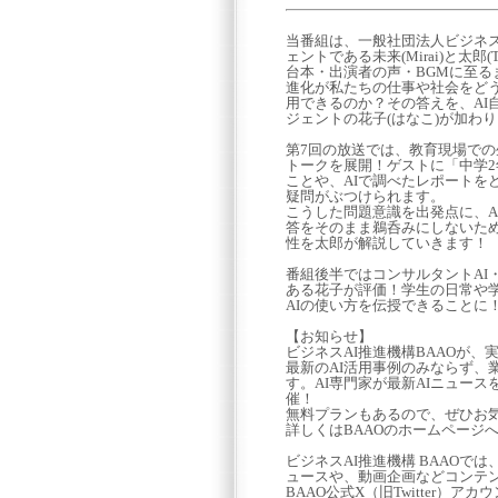
当番組は、一般社団法人ビジネスA
ェントである未来(Mirai)と太
台本・出演者の声・BGMに至る
進化が私たちの仕事や社会をどう
用できるのか？その答えを、AI
ジェントの花子(はなこ)が加わ
第7回の放送では、教育現場での
トークを展開！ゲストに「中学2
ことや、AIで調べたレポート
疑問がぶつけられます。
こうした問題意識を出発点に、A
答をそのまま鵜呑みにしないた
性を太郎が解説していきます！
番組後半ではコンサルタントAI
ある花子が評価！学生の日常や
AIの使い方を伝授できることに
【お知らせ】
ビジネスAI推進機構BAAOが、
最新のAI活用事例のみならず、
す。AI専門家が最新AIニュー
催！
無料プランもあるので、ぜひお
詳しくはBAAOのホームページ
ビジネスAI推進機構 BAAO
ュースや、動画企画などコンテ
BAAO公式X（旧Twitter）アカウ