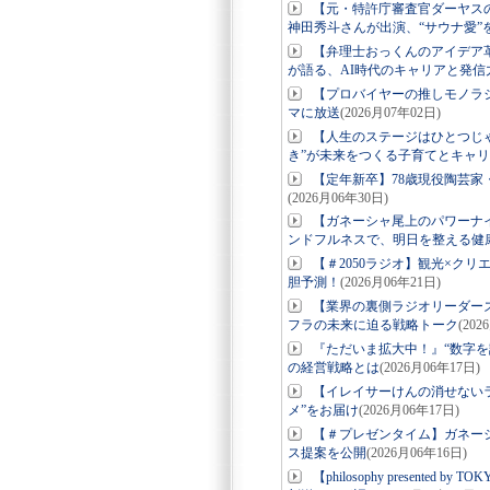
【元・特許庁審査官ダーヤス
神田秀斗さんが出演、“サウナ愛”
【弁理士おっくんのアイデア革
が語る、AI時代のキャリアと発信
【プロバイヤーの推しモノラ
マに放送
(2026月07年02日)
【人生のステージはひとつじ
き”が未来をつくる子育てとキャ
【定年新卒】78歳現役陶芸家
(2026月06年30日)
【ガネーシャ尾上のパワーナ
ンドフルネスで、明日を整える健
【＃2050ラジオ】観光×ク
胆予測！
(2026月06年21日)
【業界の裏側ラジオリーダー
フラの未来に迫る戦略トーク
(202
『ただいま拡大中！』“数字を
の経営戦略とは
(2026月06年17日)
【イレイサーけんの消せない
メ”をお届け
(2026月06年17日)
【＃プレゼンタイム】ガネーシ
ス提案を公開
(2026月06年16日)
【philosophy present