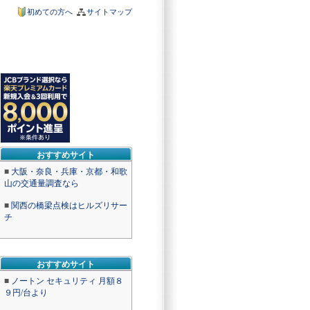
初めての方へ
サイトマップ
おすすめサイト
■
大阪・奈良・兵庫・京都・和歌
山の交通量調査なら
■
関西の橋梁点検はヒルズリサー
チ
おすすめサイト
■
ノートン セキュリティ 月額８
９円/台より