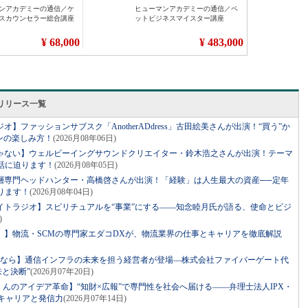
リリース一覧
】ファッションサブスク「AnotherADdress」古田絵美さんが出演！“買う”か
ンの楽しみ方！
(2026月08年06日)
ゃない】ウェルビーイングサウンドクリエイター・鈴木浩之さんが出演！テーマ
話に迫ります！
(2026月08年05日)
層専門ヘッドハンター・高橋啓さんが出演！「経験」は人生最大の資産──定年
ります！
(2026月08年04日)
イトラジオ】スピリチュアルを“事業”にする――知念睦月氏が語る、使命とビジ
)
。】物流・SCMの専門家エダコDXが、物流業界の仕事とキャリアを徹底解説
るなら】通信インフラの未来を担う経営者が登場―株式会社ファイバーゲート代
来と決断”
(2026月07年20日)
っくんのアイデア革命】“知財×広報”で専門性を社会へ届ける――弁理士法人IPX・
キャリアと発信力
(2026月07年14日)