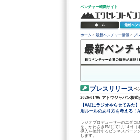
ベンチャー
転職サイト
ホーム
>
最新ベンチャー情報
>
プ
プレスリリース
ベ
2026/01/06
アトワジャパン株式
【#AIにラジオやらせてみた
用ルールのあり方を考える！A
ラジオプロデューサーのエダコD
を、かわさきFMにて1月14日（
導入を検討するビジネスパーソ
します。