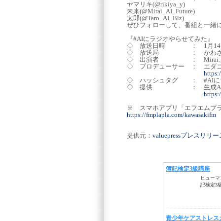
ヤマリキ(@rikiya_y)
未来(@Mirai_AI_Future)
太郎(@Taro_AI_Biz)
ぜひフォローして、番組と一緒
『#AIにラジオやらせてみた』
◇ 放送日時 ： 1月14日(水)
◇ 放送局 ： かわさきFM (
◇ 出演者 ： Mirai、T
◇ プロデューサー ： エダ
https
◇ ハッシュタグ ： #AI
◇ 提供 ： 生成AIの実力
https:
※ スマホアプリ「エフエムプ
https://fmplapla.com/kawasakifm
提供元：
valuepressプレスリ