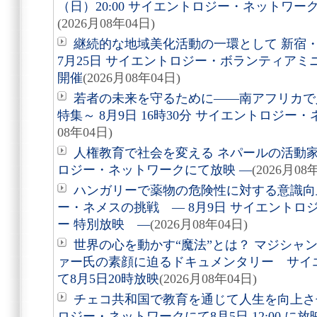
（日）20:00 サイエントロジー・ネットワ
(2026月08年04日)
継続的な地域美化活動の一環として 新宿
7月25日 サイエントロジー・ボランティア
開催
(2026月08年04日)
若者の未来を守るために――南アフリカで
特集～ 8月9日 16時30分 サイエントロジ
08年04日)
人権教育で社会を変える ネパールの活動家を
ロジー・ネットワークにて放映 ―
(2026月08
ハンガリーで薬物の危険性に対する意識向
ー・ネメスの挑戦 ― 8月9日 サイエントロ
ー 特別放映 ―
(2026月08年04日)
世界の心を動かす“魔法”とは？ マジシャ
ァー氏の素顔に迫るドキュメンタリー サイ
て8月5日20時放映
(2026月08年04日)
チェコ共和国で教育を通じて人生を向上さ
ロジー・ネットワークにて8月5日 12:00 に