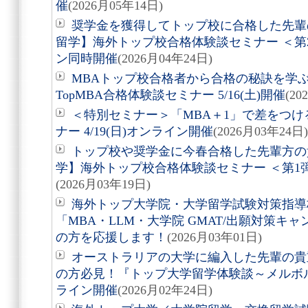
催
(2026月05年14日)
奨学金を獲得してトップ校に合格した先輩
留学】海外トップ校合格体験談セミナー ＜第2弾
ン同時開催
(2026月04年24日)
MBAトップ校合格者から合格の秘訣を学ぶ
TopMBA合格体験談セミナー 5/16(土)開催
(20
＜特別セミナー＞「MBA＋1」で差をつける Wha
ナー 4/19(日)オンライン開催
(2026月03年24日)
トップ校や奨学金に今春合格した先輩方の
学】海外トップ校合格体験談セミナー ＜第1弾＞
(2026月03年19日)
海外トップ大学院・大学留学試験対策指
「MBA・LLM・大学院 GMAT/出願対策
の方を応援します！
(2026月03年01日)
オーストラリアの大学に編入した先輩の貴
の方必見！『トップ大学留学体験談～メルボルン
ライン開催
(2026月02年24日)