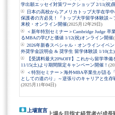
学出願エッセイ対策ワークショップ 2/11(祝)
日本の高校からアメリカトップ大学在学中
保護者の方必見！『トップ大学留学体験談～ブラ
来校・オンライン開催
(2025月12年29日)
＜新年特別セミナー＞Cambridge Judg
るMBAの学びと価値 1/12(祝)オンライン開催
2026年新春スペシャル・オンラインイベ
外奨学金説明会 & 奨学生 留学体験談 1/10(土
【受講料最大20%OFF】これから留学準
11/15(土)より期間限定キャンペーン開催！
(2
＜特別セミナー＞海外MBA卒業生が語る
としての道のり」～逆張りのキャリアと生存戦略
(2025月11年04日)
上場宣言
上場を目指す経営者が成長