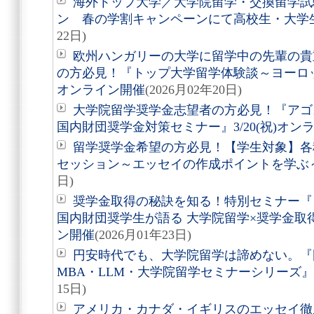
海外トップ大学／大学院留学・交換留学試
ン 春の学割キャンペーンにて高校生・大学
22日)
欧州ハンガリーの大学に留学中の先輩の貴
の方必見！『トップ大学留学体験談～ヨーロッパ
オンライン開催
(2026月02年20日)
大学院留学奨学金志望者の方必見！『アゴ
国内財団奨学金対策セミナー』3/20(祝)オン
留学奨学金希望の方必見！【学生対象】各
セッション～エッセイの作成ポイントを学ぶ～ 3
日)
奨学金取得の秘訣を知る！特別セミナー『
国内財団奨学生が語る 大学院留学×奨学金取得の
ン開催
(2026月01年23日)
円安時代でも、大学院留学は諦めない。『
MBA・LLM・大学院留学セミナーシリーズ
15日)
アメリカ・カナダ・イギリスのエッセイ徹