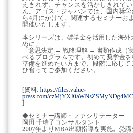
えきれず、チャンスを活かしきれてい
ん。アゴス・ジャパンでは、国内奨学
ら4月にかけて、関連するセミナーお
開催いたします。
本シリーズは、奨学金を活用した海外
めに、
「意思決定 → 戦略理解 → 書類作成
べるプログラムです。初めて奨学金を
準備を進めたい方まで、段階に応じて
ひ奮ってご参加ください。
[資料:
https://files.value-
press.com/czMjYXJ0aWNsZSMyNDg4M
]
◆セミナー講師・ファシリテーター
岡田 千瑞子コンサルタント
2007年よりMBA出願指導を実施。受