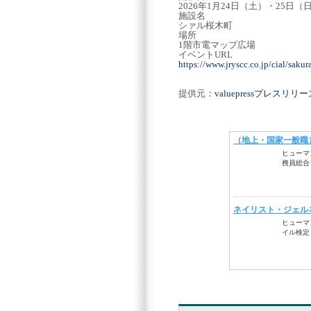
2026年1月24日（土）・25日（
施設名
シァル桜木町
場所
1階市電マップ広場
イベントURL
https://www.jryscc.co.jp/cial/sak
提供元：
valuepressプレスリ