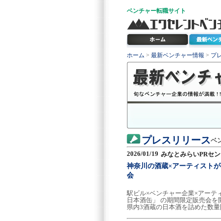
ベンチャー
転職サイト
ホーム
>
最新ベンチャー情報
>
プ
プレスリリース
ベ
2026/01/19
みなとみらいPRセ
神奈川の酒蔵×アーティストが再集
会
駅ビル×ベンチャー企業×アーティ
日本酒缶」 の期間限定販売会
県内3酒蔵の日本酒を詰めた数