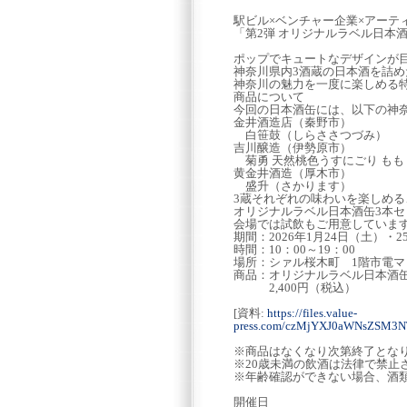
駅ビル×ベンチャー企業×アーティ
「第2弾 オリジナルラベル日本
ポップでキュートなデザインが
神奈川県内3酒蔵の日本酒を詰
神奈川の魅力を一度に楽しめる
商品について
今回の日本酒缶には、以下の神
金井酒造店（秦野市）
白笹鼓（しらささつづみ）
吉川醸造（伊勢原市）
菊勇 天然桃色うすにごり もも
黄金井酒造（厚木市）
盛升（さかります）
3蔵それぞれの味わいを楽しめる
オリジナルラベル日本酒缶3本セ
会場では試飲もご用意していま
期間：2026年1月24日（土）・
時間：10：00～19：00
場所：シァル桜木町 1階市電マ
商品：オリジナルラベル日本酒缶
2,400円（税込）
[資料:
https://files.value-
press.com/czMjYXJ0aWNsZSM3N
※商品はなくなり次第終了とな
※20歳未満の飲酒は法律で禁止
※年齢確認ができない場合、酒
開催日