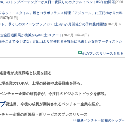
r Apron」のトップバーテンダーが来日一夜限りのカクテルイベント8/28(金)開催
(2026
ワネット・スタイル」展とコラボフランス料理「アジュール」に王妃ゆかりの料
6月07年31日)
ット」尽くしのスイーツブッフェ8/1(土)から9月開催分の予約受付開始
(2026月07
年記念全国巡回展が横浜から8/1(土)スタート
(2026月07年28日)
をこえてゆく彼女」8/1(土)より開催世界を舞台に活躍した女性アーティストた
他のプレスリリースを見る
経営者が成長戦略と決意を語る
上場企業のTOPが、上場の経緯や成長戦略を語る。
ベンチャー企業の経営者が、今注目のビジネストピックを解説。
プ
要注目、今後の成長が期待されるベンチャー企業を紹介。
ンチャー企業の新製品・新サービスのプレスリリース
>>最新ベンチャー情報のトップへ