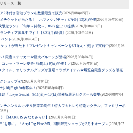
スリリース一覧
ベア2体付き宿泊プランを数量限定で販売
(2026月08年05日)
グルメチケットが当たる！「ハマメシガチャ」8/7(金)-13(木)開催
(2026月08年05日)
限定ランチ「旬華～錦秋～」8/28(金)より提供
(2026月08年05日)
ボランティア募集中です！【8/31(月)締切】
(2026月08年05日)
イベント
(2026月08年04日)
ケットが当たる！プレゼントキャンペーンを8/11(火・祝)まで実施中
(2026月08
祝い！限定ステッカーや巨大バルーンが登場
(2026月08年04日)
レットマーレ夏祭り8/8(土)-9(日)開催！／
(2026月08年04日)
スタイル」オリジナルグッズが登場コラボアイテムや展覧会限定グッズを販売
クショップ #7
(2026月08年04日)
土)-16(日)参加者募集！
(2026月08年04日)
Tokyo Gendai」9/11(金)～13(日)開催新展示セクターも登場
(2026月08年04
コンチネンタル ホテル開業35周年！特大フカヒレや特別カクテル、ファミリーポ
03日)
》【MARK IS みなとみらい】
(2026月08年01日)
を形に。「Acryl Tag Plate 365」期間限定ショップが8月中オープン
(2026月07