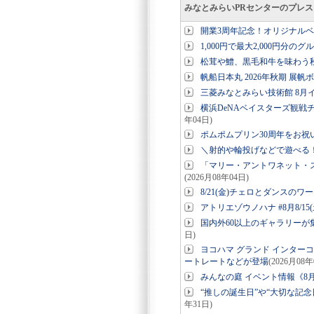
みなとみらいPRセンターのプレ
開業3周年記念！オリジナル
1,000円で最大2,000円分の
松茸や鱧、黒毛和牛を味わう秋
帆船日本丸 2026年秋期 展帆
三菱みなとみらい技術館 8月
横浜DeNAベイスターズ観戦チ
年04日)
ポムポムプリン30周年をお
＼射的や輪投げなどで遊べる！コ
「マリー・アントワネット・
(2026月08年04日)
8/21(金)チェロとダンスのワー
アトリエゾウノハナ #8月8/15(
国内外60以上のギャラリーが集結「
日)
ヨコハマ グランド インター
ートレートなどが登場
(2026月08年
みんなの庭 イベント情報《8月
“推しの誕生日”や“大切な記念日”
年31日)