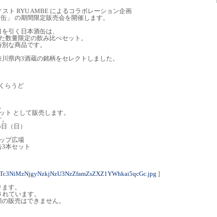
スト RYU AMBE によるコラボレーション企画
酒缶」 の期間限定販売会を開催します。
目を引く日本酒缶は、
めた数量限定の飲み比べセット。
特別な商品です。
奈川県内3酒蔵の銘柄をセレクトしました。
くらうど
、
ット として販売します。
す。
25日（日）
ップ広場
3本セット
Tc3NiMzNjgyNzkjNzU3NzZfamZsZXZ1YWhkai5qcGc.jpg
]
ります。
されています。
類の販売はできません。