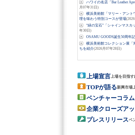
ハワイの名店「Bar Leathe
月07年31日)
横浜美術館「マリー・アント
理を味わう特別コースが登場
(202
“緑の宝石”「シャインマスカ
年30日)
OSAMU GOODS誕生50周
横浜美術館コレクション展「海
ちを紹介
(2026月07年28日)
上場宣言
上場を目指す
TOPが語る
新興市場
ベンチャーコラム
企業クローズアッ
プレスリリース
ベ