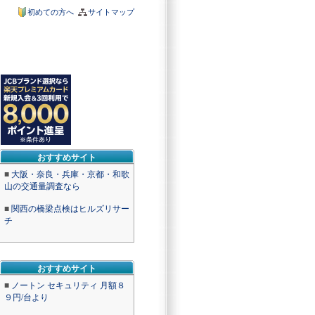
初めての方へ
サイトマップ
おすすめサイト
■
大阪・奈良・兵庫・京都・和歌
山の交通量調査なら
■
関西の橋梁点検はヒルズリサー
チ
おすすめサイト
■
ノートン セキュリティ 月額８
９円/台より