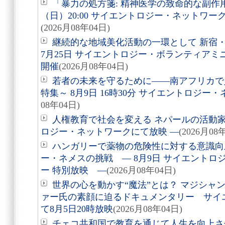
「暴力の処方箋: 精神医学の致命的な副作用
（日）20:00 サイエントロジー・ネットワ
(2026月08年04日)
継続的な地域美化活動の一環として 新宿
7月25日 サイエントロジー・ボランティア
開催
(2026月08年04日)
若者の未来を守るために――南アフリカで
特集～ 8月9日 16時30分 サイエントロジ
08年04日)
人権教育で社会を変える ネパールの活動家を
ロジー・ネットワークにて放映 ―
(2026月08
ハンガリーで薬物の危険性に対する意識向
ー・ネメスの挑戦 ― 8月9日 サイエントロ
ー 特別放映 ―
(2026月08年04日)
世界の心を動かす“魔法”とは？ マジシャ
ァー氏の素顔に迫るドキュメンタリー サイ
て8月5日20時放映
(2026月08年04日)
チェコ共和国で教育を通じて人生を向上さ