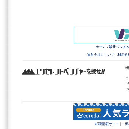
ホーム
-
最新ベンチ
運営会社について
-
利用規
転
エ
転職情報サイト
|
一流