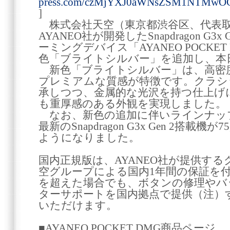
press.com/czMjYXJ0aWNsZSM1NTMw
]
株式会社天空（東京都渋谷区、代表取
AYANEO社が開発したSnapdragon G3x 
ーミングデバイス「AYANEO POCKE
色「ブライトシルバー」を追加し、本
新色「ブライトシルバー」は、高密
プレミアムな質感が特徴です。クラシ
承しつつ、金属的な光沢を持つ仕上げ
も重厚感のある外観を実現しました。
なお、新色の追加に伴いラインナッ
最新のSnapdragon G3x Gen 2搭載
ようになりました。
国内正規版は、AYANEO社が提供す
空グループによる国内1年間の保証を
を超えた場合でも、ボタンの修理やバ
ターサポートを国内拠点で提供（注）
いただけます。
■AYANEO POCKET DMG商品ページ