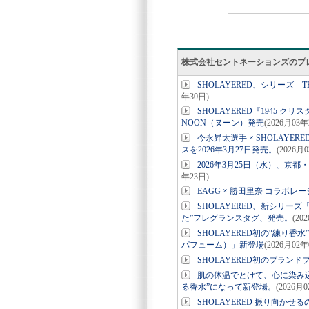
株式会社セントネーションズのプ
SHOLAYERED、シリーズ「
年30日)
SHOLAYERED『1945 
NOON（ヌーン）発売
(2026月03年
今永昇太選手 × SHOLAY
スを2026年3月27日発売。
(2026月
2026年3月25日（水）、
年23日)
EAGG × 勝田里奈 コラボ
SHOLAYERED、新シリー
た”フレグランスタグ、発売。
(20
SHOLAYERED初の“練り香
パフューム）」新登場
(2026月02年
SHOLAYERED初のブランドブッ
肌の体温でとけて、心に染み込む
る香水”になって新登場。
(2026月
SHOLAYERED 振り向かせ