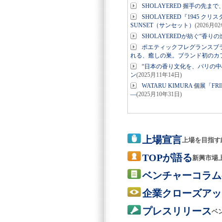
SHOLAYERED 握手の先ま
SHOLAYERED『1945 
SUNSET（サンセット）
(2026月0
SHOLAYEREDが紡ぐ“香り
ポエティックフレグランスブ
れる、癒しの巣。ブランド初のカ
“日本の香り文化を、パリの中
ン
(2025月11年14日)
WATARU KIMURA 個
―
(2025月10年31日)
上場宣言
上場を目指す
TOPが語る
新興市場
ベンチャーコラム
企業クローズアッ
プレスリリース
ベ