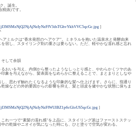
ミルク、誕生。
円(税抜)です。
MjI3MSMzNjQ2NjAjNzIyNzFfV3dsTGhvYkhVVC5qcGc.jpg
]
い
5 ヘアミルクは“香水発想のヘアケア”。ミネラルを抱いた温泉水と発酵由来
スを宿し、スタイリング剤の重さは要らない。ただ、軽やかな濡れ感と忘れ
、そして余韻
うるおいを与え、内側から整ったようなしっとり感と、やわらかくツヤのあ
い印象を与えながら、髪表面をなめらかに整えることで、まとまりとしなや
出し、思わず触れたくなるような印象的な髪へ仕上げます。さらに、指通り
る乾燥などの外的要因からの影響を抑え、髪と頭皮を健やかな状態に保ちま
jI3MSMzNjQ2NjAjNzIyNzFfWUlBZ1p6cGloUS5qcGc.jpg
]
これ一つで“素髪の濡れ感”を上品に、スタイリング派はファーストステッ
日中の乾燥やニオイが気になった時にも、ひと塗りで空気が変わる。