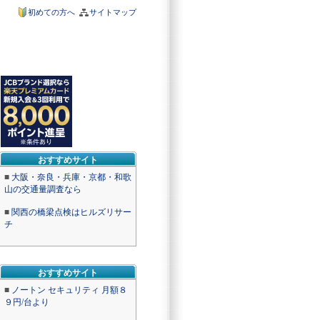
初めての方へ
サイトマップ
おすすめサイト
■
大阪・奈良・兵庫・京都・和歌
山の交通量調査なら
■
関西の橋梁点検はヒルズリサー
チ
おすすめサイト
■
ノートン セキュリティ 月額８
９円/台より