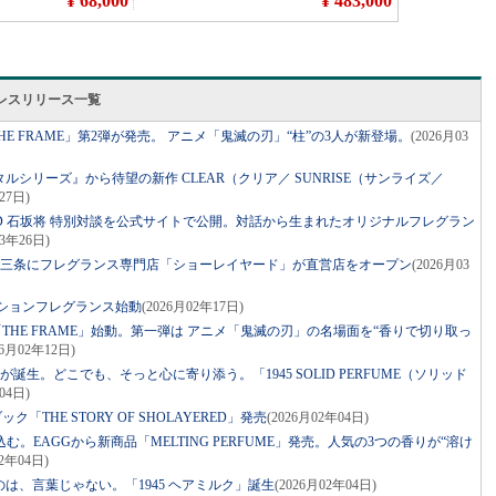
レスリリース一覧
THE FRAME」第2弾が発売。 アニメ「鬼滅の刃」“柱”の3人が新登場。
(2026月03
クリスタルシリーズ』から待望の新作 CLEAR（クリア／ SUNRISE（サンライズ／
27日)
ERED 石坂将 特別対談を公式サイトで公開。対話から生まれたオリジナルフレグラン
03年26日)
京都・三条にフレグランス専門店「ショーレイヤード」が直営店をオープン
(2026月03
レーションフレグランス始動
(2026月02年17日)
ズ「THE FRAME」始動。第一弾は アニメ「鬼滅の刃」の名場面を“香りで切り取っ
26月02年12日)
水”が誕生。どこでも、そっと心に寄り添う。「1945 SOLID PERFUME（ソリッド
04日)
ク「THE STORY OF SHOLAYERED」発売
(2026月02年04日)
。EAGGから新商品「MELTING PERFUME」発売。人気の3つの香りが“溶け
02年04日)
るのは、言葉じゃない。「1945 ヘアミルク」誕生
(2026月02年04日)