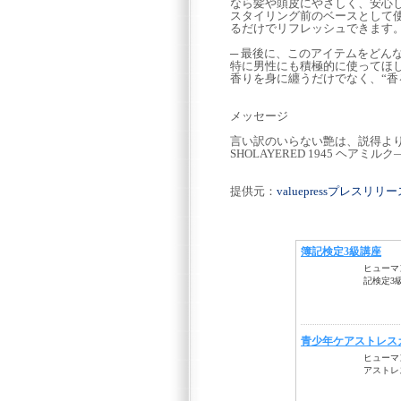
なら髪や頭皮にやさしく、安心
スタイリング前のベースとして
るだけでリフレッシュできます
─ 最後に、このアイテムをどん
特に男性にも積極的に使ってほ
香りを身に纏うだけでなく、“香
メッセージ
言い訳のいらない艶は、説得よ
SHOLAYERED 1945 ヘ
提供元：
valuepressプレスリ