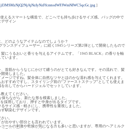
MjI3MSMzNjQ2NjAjNzIyNzFfcmtodWFJWmNIWC5qcGc.jpg
]
て使えるスマートな構造で、どこへでも持ち歩けるサイズ感。バッグの中で
なデザイン
は、どのようなアイテムなのでしょうか？
レグランスディフューザー」に続く1945シリーズ第2弾として開発したもので
髪にうるおいと香りを与えるアイテムです。「1945 BLACK」の香りを軸
しています。
CK」を、首筋からうなじにかけて纏うのがとても好きなんです。その流れで、髪
い開発しました。
イメージですね。髪全体に自然なツヤとほのかな濡れ感を与えてくれます。
おすすめですし、スタイリング前の“ファーストステップ”としても使えま
感を出してからハードジェルでセットしています。
も教えてください。
観を保ちながら、新たな形を模索しました。
材を採用しており、押すと中身が出るタイプです。
けるサイズ感・軽さにし、携帯性を重視しました。
わず馴染むデザインです。
ださい。
イが出やすい部分とも言われています。
ルコールの刺激や乾燥が気になる方も多いと思いますが、専用のヘアミルク