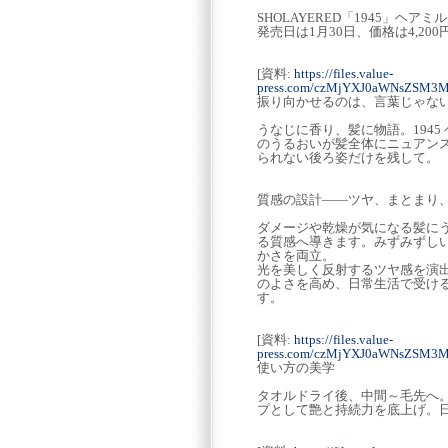
SHOLAYERED「1945」ヘア
発売日は1月30日、価格は4,200
[資料:
https://files.value-
press.com/czMjYXJ0aWNsZSM3
振り向かせるのは、言葉じゃな
うなじに香り、髪に物語。194
のうるおいが髪全体にニュアン
られない後ろ姿だけを残して。
質感の設計――ツヤ、まとまり
ダメージや乾燥が気になる髪に
る質感へ導きます。みずみずし
かさを両立。
光を美しく反射するツヤ感を演
のよさを高め、日常生活で受け
す。
[資料:
https://files.value-
press.com/czMjYXJ0aWNsZSM3M
使い方の美学
タオルドライ後、中間～毛先へ。
プとして艶と持続力を底上げ。