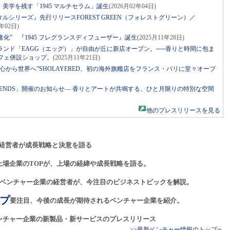
で、美学を残す「1945 マルチセラム」誕生
(2026月02年04日)
クリスタルシリーズ』先行リリースFOREST GREEN（フォレストグリーン）／
2年02日)
の進化” 『1945 フレグランスディフューザー』誕生
(2025月11年28日)
ランド「EAGG（エッグ）」が自由が丘に新店オープン。──香りと時間に包ま
フェ併設ショップ。
(2025月11年21日)
心から世界へ”SHOLAYERED、初の海外旗艦店をフランス・パリに堂々オープ
展「FRIENDS」開催のお知らせ― 香りとアートが共鳴する、ひと月限りの特別な空間
他のプレスリリースを見る
経営者が成長戦略と決意を語る
上場企業のTOPが、上場の経緯や成長戦略を語る。
ベンチャー企業の経営者が、今注目のビジネストピックを解説。
プ
要注目、今後の成長が期待されるベンチャー企業を紹介。
ンチャー企業の新製品・新サービスのプレスリリース
>>最新ベンチャー情報のトップへ