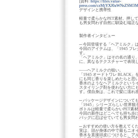
[資料:
https://files.value-
press.com/czMjYXJ0aWNsZSM3
デザインと携帯性
軽量で柔らかなPET素材。押し
も男女問わず自然に馴染む端正
製作者インタビュー
─ 今回登場する「ヘアミルク」
今回のアイテムは、「1945 フ
す。
「ヘアミルク」はその名の通り、
に、異なるテクスチャーで表現
――ヘアミルクの狙い。
「1945 オードトワレ BLA
にも同じ香りを楽しめたらと思
香水のようなヘアミルクという
スタイリング剤を使わない方にも
す。僕自身は、これで髪に濡れ
─ パッケージデザインについて
「1945」シリーズらしい世界
ボトルは軽量で柔らかいPET素
今回の新作はどこへでも持ち歩
バッグに忍ばせていても男女問
─ おすすめの使い方を教えてく
実は、頭が身体の中で最もニオ
香水を直接頭皮につけると、ア