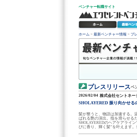
ベンチャー
転職サイト
ホーム
>
最新ベンチャー情報
>
プ
プレスリリース
ベ
2026/02/04
株式会社セントネー
SHOLAYERED 振り向かせ
髪が整うと、物語は加速する。温
ばれる艶の演出。指を滑らせる
SHOLAYEREDのヘアケアラ
びに香り、輝く髪”を叶えます。発売