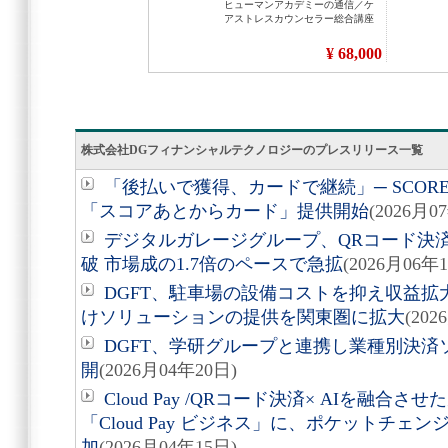
株式会社DGフィナンシャルテクノロジーのプレスリリース一覧
「後払いで獲得、カードで継続」─ SCO
「スコアあとからカード」提供開始
(2026月0
デジタルガレージグループ、QRコード決済「C
破 市場成の1.7倍のペースで急拡
(2026月06年
DGFT、駐車場の設備コストを抑え収益
けソリューションの提供を関東圏に拡大
(202
DGFT、学研グループと連携し業種別決
開
(2026月04年20日)
Cloud Pay /QRコード決済× AIを融合
「Cloud Pay ビジネス」に、ポケットチ
加
(2026月04年15日)