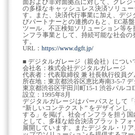
面および非対面拠点に対して、クレジ
の多様なキャッシュレス決済ソリュー
す。また、決済代行事業に加え、デジ
びパートナーとの連携のもと、EC基
ツール、不正検知ソリューション等を
ンフラ事業として、持続可能な社会の
す。
URL：
https://www.dgft.jp/
■ デジタルガレージ（親会社）につい
会社名：株式会社デジタルガレージ
代表者：代表取締役 兼 社長執行役員グル
所在地：東京都渋谷区恵比寿南3-5-7
東京都渋谷区宇田川町15-1 渋谷パルコ
設立：1995年8月
デジタルガレージはパーパスとして「
“新しいコンテクスト” をデザインし
する」を掲げ、社会インフラを担う国
として、多様な総合決済プラットフォ
展開しています。またデジタル・リア
ップでソリューションを提供するマー