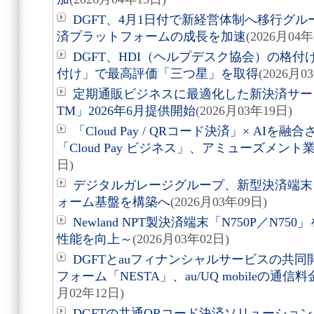
DGFT、4月1日付で新経営体制へ移行グ
済プラットフォームの成長を加速
(2026月04年
DGFT、HDI（ヘルプデスク協会）の格
付け」で最高評価「三つ星」を取得
(2026月0
定期通販ビジネスに最適化した新決済サー
TM」2026年6月提供開始
(2026月03年19日)
「Cloud Pay / QRコード決済」× AI
「Cloud Pay ビジネス」、アミューズメン
日)
デジタルガレージグループ、新型決済端末
ォーム基盤を構築へ
(2026月03年09日)
Newland NPT製決済端末「N750P／N
性能を向上～
(2026月03年02日)
DGFTとauフィナンシャルサービスの共
フォーム「NESTA」、au/UQ mobileの
月02年12日)
DGFTの共通QRコード決済ソリューション「C