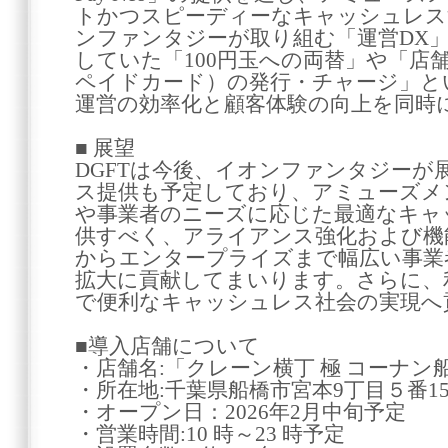
トかつスピーディーなキャッシュレス
ンファンタジーが取り組む「運営DX」
していた「100円玉への両替」や「店
ペイドカード）の発行・チャージ」と
運営の効率化と顧客体験の向上を同時
■ 展望
DGFTは今後、イオンファンタジーが
ス提供も予定しており、アミューズメ
や事業者のニーズに応じた最適なキャ
供すべく、アライアンス強化および機
からエンタープライズまで幅広い事業
拡大に貢献してまいります。さらに、
で便利なキャッシュレス社会の実現へ
■導入店舗について
・店舗名:「クレーン横丁 極 コーナ
・所在地:千葉県船橋市宮本9丁目５番1
・オープン日：2026年2月中旬予定
・営業時間:10 時～23 時予定