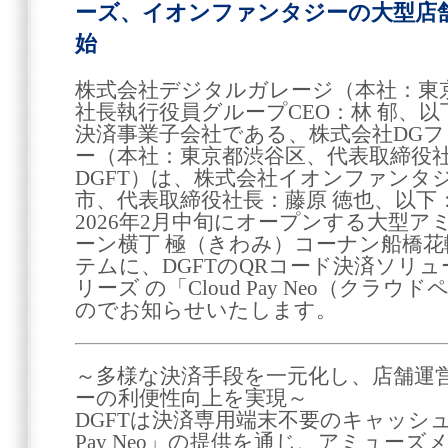
ーズ、イオンファンタジーの大型店
始
株式会社デジタルガレージ（本社：東京
社長執行役員グループCEO：林 郁、
決済事業子会社である、株式会社DG
ー（本社：東京都渋谷区、代表取締役社
DGFT）は、株式会社イオンファンタ
市、代表取締役社長：藤原 徳也、以
2026年2月中旬にオープンする大型
ーン横丁 極（きわみ）コーナン船橋
テムに、DGFTのQRコード決済ソリューシ
リーズ の「Cloud Pay Neo（ク
のでお知らせいたします。
～多様な決済手段を一元化し、店舗運
ーの利便性向上を実現～
DGFTは決済専用端末不要のキャッシュ
Pay Neo」の提供を通じ、アミュー