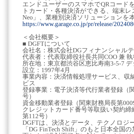
エンドユーザーのスマホでQRコード
トカード・各種決済ができる、端末レス決
Neo」、業種別決済ソリューションを
https://www.garage.co.jp/pr/release/202408
＜会社概要＞
■ DGFTについて
会社名：株式会社DGフィナンシャル
代表者：代表取締役社長共同COO 兼 執行
所在地：東京都渋谷区恵比寿南3-5-7
設立：1997年4月
事業内容：決済情報処理サービス、収
ビス
登録事業：電子決済等代行業者登録（関
号）
資金移動業者登録（関東財務局長第000
クレジットカード番号等取扱い契約締
第112号）
DGFTは、決済とデータ、テクノロジ
「DG FinTech Shift」のもと日本