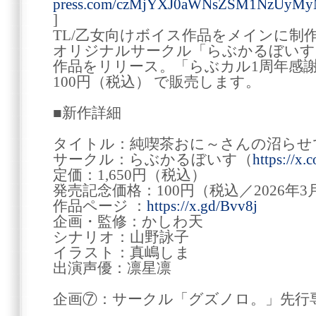
press.com/czMjYXJ0aWNsZSM1NzUyM
]
TL/乙女向けボイス作品をメインに制
オリジナルサークル「らぶかるぼいす
作品をリリース。「らぶカル1周年感
100円（税込） で販売します。
■新作詳細
タイトル：純喫茶おに～さんの沼らせで
サークル：らぶかるぼいす（
https://x.
定価：1,650円（税込）
発売記念価格：100円（税込／2026年3月
作品ページ ：
https://x.gd/Bvv8j
企画・監修：かしわ天
シナリオ：山野詠子
イラスト：真嶋しま
出演声優：凛星凛
企画⑦：サークル「グズノロ。」先行