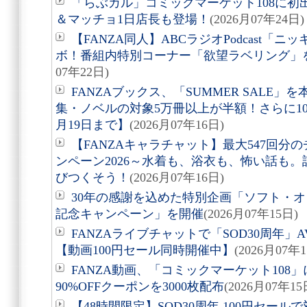
「らぶカル」コミックマーケット108に
＆マッチョ1日店長も登場！
(2026月07年24日)
【FANZA同人】ABCラジオPodcast「
ボ！番組内特別コーナー「欲望ラベリング」を
07年22日)
FANZAブックス、「SUMMER SALE
集・ノベルの対象5万冊以上が半額！さらに1
月19日まで】
(2026月07年16日)
【FANZAキャラチャット】最大547回
ンペーン2026～水着も、浴衣も、怖い話も
びつくそう！
(2026月07年16日)
30年の感謝を込めた特別企画「ソフト・オ
記念キャンペーン」を開催
(2026月07年15日)
FANZAライブチャットで「SOD30周年
【動画100円セール同時開催中】
(2026月07年
FANZA動画、「コミックマーケット108
90%OFFクーポンを3000枚配布
(2026月07年15
【48時間限定】SOD30周年 100円セールで