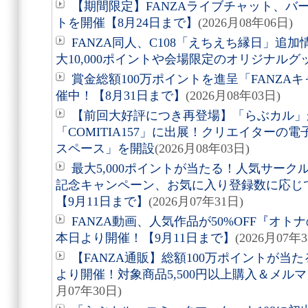
【期間限定】FANZAライブチャット、バ
トを開催【8月24日まで】
(2026月08年06日)
FANZA同人、C108「えちえち縁日」追
大10,000ポイントや会場限定のオリジナル
賞金総額100万ポイントを進呈「FANZAキ
催中！【8月31日まで】
(2026月08年03日)
【前回大好評につき再登場】「らぶカル」が
「COMITIA157」に出展！クリエイター
スペース」を開設
(2026月08年03日)
最大5,000ポイントが当たる！人気サー
記念キャンペーン、お気に入り登録数に応じ
【9月11日まで】
(2026月07年31日)
FANZA動画、人気作品が50%OFF『オト
本日より開催！【9月11日まで】
(2026月07年
【FANZA通販】総額100万ポイントが当た
より開催！対象商品5,500円以上購入＆メルマガ
月07年30日)