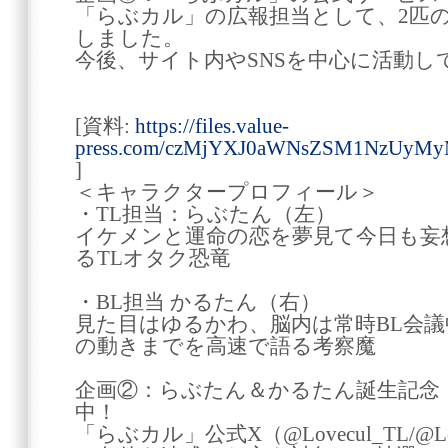
「らぶカル」の広報担当として、2匹の
しました。
今後、サイト内やSNSを中心に活動し
[資料:
https://files.value-
press.com/czMjYXJ0aWNsZSM1NzUyMy
]
＜キャラクタープロフィール＞
・TL担当：らぶたん（左）
イケメンと運命の恋を夢見て今日も妄
るTLオタク恐竜
・BL担当 かるたん（右）
見た目はゆるかわ、脳内は常時BL会
の動きまでを高速で語る考察魔
企画②：らぶたん＆かるたん誕生記念
中！
「らぶカル」公式X（@Lovecul_TL/@L