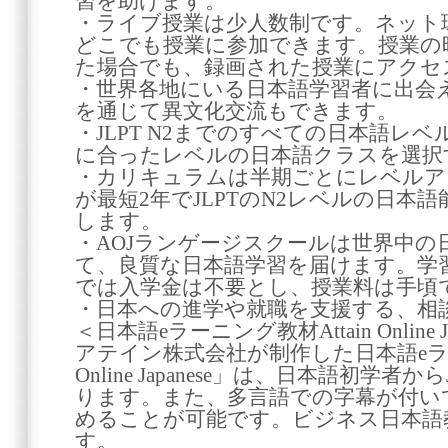
習を助けます。
・ライブ授業は少人数制です。ネット
どこでも授業に参加できます。授業の
た場合でも、録画された授業にアクセ
・世界各地にいる日本語学習者に出会
を通じて異文化交流もできます。
・JLPT N2までのすべての日本語レ
に合ったレベルの日本語クラスを選択
・カリキュラムは半期ごとにレベルア
が最短2年でJLPTのN2レベルの日本
します。
・AOJランゲージスクールは世界中の
て、良質な日本語学習を届けます。学
では入学金は不要とし、授業料は手頃
・日本への進学や就職を支援する、相
＜日本語eラーニング教材Attain Online 
アテイン株式会社が制作した日本語eラーニ
Online Japanese」は、日本語初学者
ります。また、多言語での字幕が付い
めることが可能です。ビジネス日本語
す。