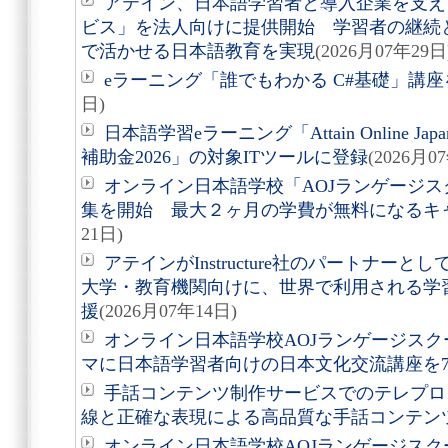
アテイン、日本語学習者と導入企業を支え
ビス」を法人向けに提供開始 学習者の継続
で活かせる日本語教育を実現
(2026月07年29日
eラーニング「誰でもわかる C#基礎」講座を
日)
日本語学習eラーニング「Attain Online J
補助金2026」の対象ITツールに登録
(2026月0
オンライン日本語学校「AOJランゲージス
集を開始 最大２ヶ月の学費が無料になるキ
21日)
アテインがInstructure社のパートナーとし
大学・教育機関向けに、世界で利用される学
援
(2026月07年14日)
オンライン日本語学校AOJランゲージス
マに日本語学習者向けの日本文化交流講座を7
手話コンテンツ制作サービスでのテレプロ
線と正確な表現による高品質な手話コンテン
オンライン日本語学校AOJランゲージスク