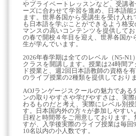
やプライベートレッスンなど、受講者
ーズに合わせて学習を進め、日本語能
ます。世界各国から受講生を受け入れ
も日本語を学ぶことができるよう格安
マンスの高いコンテンツを提供してお
の春で開校４年目を迎え、世界各国から
生が学んでいます。
2026年春学期は全てのレベル（N5-
クラスを開講します。授業は24時間
ド授業と、週2回日本語教師の資格を有
のライブ授業の2種類を提供しており
AOJランゲージスクールの魅力であ
ンの取りやすさや学びやすさは、実際
わるものだと考え、実際にレベル別授
す。日本国内外の方々が参加しやすい
日程と時間帯をご用意しております。
すが、入学後実際のライブ授業は毎回
10名以内の小人数です。