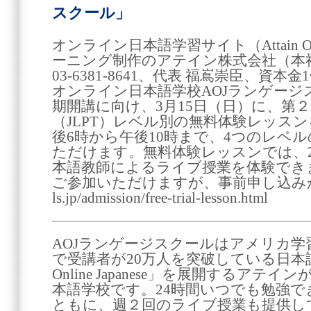
スクール」
オンライン日本語学習サイト（Attain Onli
ーニング制作のアテイン株式会社（本
03-6381-8641、代表 福嶌崇臣、資本
オンライン日本語学校AOJランゲージス
期開講に向け、3月15日（日）に、第
（JLPT）レベル別の無料体験レッス
後6時から午後10時まで、4つのレベ
ただけます。無料体験レッスンでは、2
本語教師によるライブ授業を体験でき
ご参加いただけますが、事前申し込みが必要です
ls.jp/admission/free-trial-lesson.html
AOJランゲージスクールはアメリカ学習
で受講者が20万人を突破している日本語e
Online Japanese」を展開するア
本語学校です。24時間いつでも勉強
ともに、週２回のライブ授業も提供し