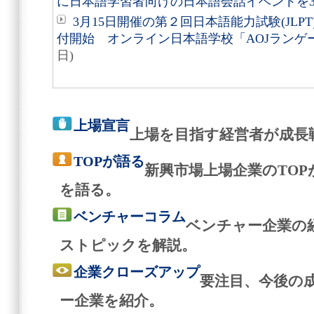
に日本語学習者向けの日本語会話イベントを3
3月15日開催の第２回日本語能力試験(JL
付開始 オンライン日本語学校「AOJランゲ
日)
上場宣言
上場を目指す経営者が成長
TOPが語る
新興市場上場企業のTO
を語る。
ベンチャーコラム
ベンチャー企業の
ストピックを解説。
企業クローズアップ
要注目、今後の
ー企業を紹介。