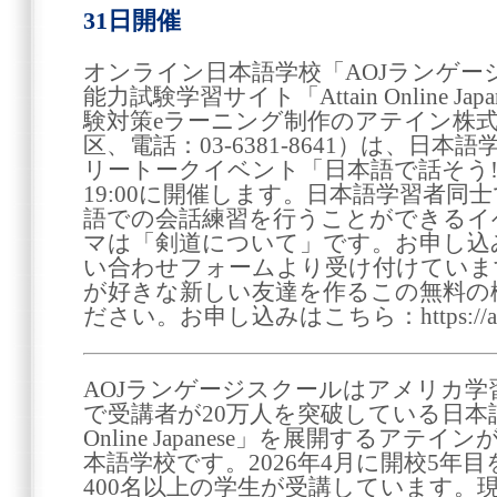
31日開催
オンライン日本語学校「AOJランゲー
能力試験学習サイト「Attain Online J
験対策eラーニング制作のアテイン株
区、電話：03-6381-8641）は、日
リートークイベント「日本語で話そう!」を
19:00に開催します。日本語学習者同
語での会話練習を行うことができるイ
マは「剣道について」です。お申し込
い合わせフォームより受け付けていま
が好きな新しい友達を作るこの無料の
ださい。お申し込みはこちら：https://aoj-ls.j
AOJランゲージスクールはアメリカ学習
で受講者が20万人を突破している日本語e
Online Japanese」を展開するア
本語学校です。2026年4月に開校5年
400名以上の学生が受講しています。現