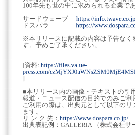
100年先も世の中に求められる企業で
サードウェーブ
https://info.twave.co.jp
ドスパラ
https://www.dospara.co
※本リリースに記載の内容は予告なく
す。予めご了承ください。
[資料:
https://files.value-
press.com/czMjYXJ0aWNsZSM0MjE4
]
■本リリース内の画像・テキストの引
報道・ニュース配信の目的でのみご利
ご利用の際は、出典元として以下のリ
ます。
リ ン ク 先：
https://www.dospara.co.jp/
出典表記例：GALLERIA （株式会社