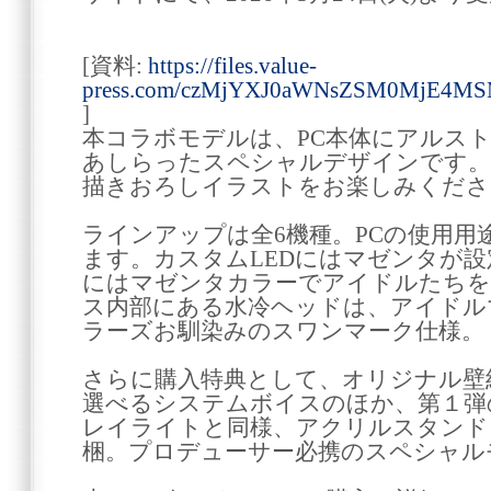
[資料:
https://files.value-
press.com/czMjYXJ0aWNsZSM0MjE4M
]
本コラボモデルは、PC本体にアルス
あしらったスペシャルデザインです。G
描きおろしイラストをお楽しみくださ
ラインアップは全6機種。PCの使用
ます。カスタムLEDにはマゼンタが
にはマゼンタカラーでアイドルたちを
ス内部にある水冷ヘッドは、アイドル
ラーズお馴染みのスワンマーク仕様。
さらに購入特典として、オリジナル壁
選べるシステムボイスのほか、第１弾
レイライトと同様、アクリルスタンド
梱。プロデューサー必携のスペシャル