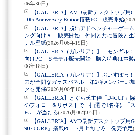
06年30日)
【GALLERIA】AMD最新デスクトップ用CPU A
10th Anniversary Edition搭載PC 販売開始
(20
【GALLERIA】脱出アドベンチャーゲーム「A
ング向けPC 販売開始 仲間と共に冒険と
ナル壁紙
(2026月06年19日)
【GALLERIA（ガレリア）】「モンギル：S
向けPC ６モデル販売開始 購入特典は本
06年18日)
【GALLERIA（ガレリア）】ぶいすぽ
力が全開なガラスパネル 第2弾メンバー追
クを開催
(2026月06年10日)
【GALLERIA】どぐら氏主催「D4CUP
のフォロー＆リポストで 抽選で1名様に「ス
PC」が当たる
(2026月06年05日)
【GALLERIA】AMD最新デスクトップ用GPU 
9070 GRE」搭載PC 7月上旬ごろ 発売予定