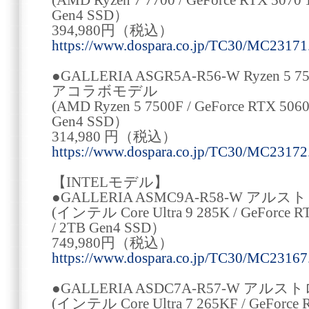
(AMD Ryzen 7 7700 / GeForce RTX 5070
Gen4 SSD）
394,980円（税込）
https://www.dospara.co.jp/TC30/MC23171
●GALLERIA ASGR5A-R56-W Ryzen
アコラボモデル
(AMD Ryzen 5 7500F / GeForce RTX 506
Gen4 SSD）
314,980 円（税込）
https://www.dospara.co.jp/TC30/MC23172
【INTELモデル】
●GALLERIA ASMC9A-R58-W 
(インテル Core Ultra 9 285K / GeForce R
/ 2TB Gen4 SSD）
749,980円（税込）
https://www.dospara.co.jp/TC30/MC23167
●GALLERIA ASDC7A-R57-W 
(インテル Core Ultra 7 265KF / GeForce 