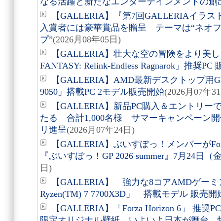
なる活躍と新たなエンターテインメントの創
【GALLERIA】『第7回GALLERIA
入賞者には豪華賞品を贈呈 テーマは“ネオフ
プ”
(2026月08年05日)
【GALLERIA】壮大な空の冒険をより美し
FANTASY: Relink-Endless Ragnarok」推奨P
【GALLERIA】AMD最新デスクトップ用GPU 
9050」搭載PC 2モデル販売開始
(2026月07年3
【GALLERIA】新品PC購入＆エントリ
たる 合計1,000名様 サマーキャンペーン開催
リ進呈
(2026月07年24日)
【GALLERIA】ぶいすぽっ！メンバーがForz
『ぶいすぽっ！GP 2026 summer』7月24日
日)
【GALLERIA】 強力な8コアAMDゲー
Ryzen(TM) 7 7700X3D」 搭載モデル 販売開
【GALLERIA】「Forza Horizon 6
限定オリジナル壁紙 いよいよ日本が舞台 