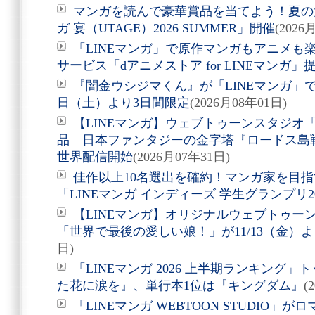
マンガを読んで豪華賞品を当てよう！夏の大
ガ 宴（UTAGE）2026 SUMMER」開催
(2026
「LINEマンガ」で原作マンガもアニメも
サービス「dアニメストア for LINEマンガ」
『闇金ウシジマくん』が「LINEマンガ」で
日（土）より3日間限定
(2026月08年01日)
【LINEマンガ】ウェブトゥーンスタジオ「ST
品 日本ファンタジーの金字塔『ロードス島
世界配信開始
(2026月07年31日)
佳作以上10名選出を確約！マンガ家を目
「LINEマンガ インディーズ 学生グランプリ2
【LINEマンガ】オリジナルウェブトゥー
「世界で最後の愛しい娘！」が11/13（金）
日)
「LINEマンガ 2026 上半期ランキング」
た花に涙を』、単行本1位は『キングダム』
(
「LINEマンガ WEBTOON STUDIO