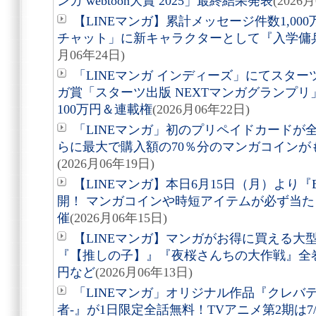
ンガ webtoon大賞 2025」最終結果発表
(2026
【LINEマンガ】累計メッセージ件数1,0
チャット」に新キャラクターとして『入学傭
月06年24日)
「LINEマンガ インディーズ」にてスタ
ガ賞「スターツ出版 NEXTマンガグランプ
100万円＆連載権
(2026月06年22日)
「LINEマンガ」初のプリペイドカードが
らに最大で購入額の70％分のマンガコイン
(2026月06年19日)
【LINEマンガ】本日6月15日（月）より『
開！ マンガコインや時短アイテムが必ず当た
催
(2026月06年15日)
【LINEマンガ】マンガがお得に買える大
『【推しの子】』『夜桜さんちの大作戦』全巻6
円など
(2026月06年13日)
「LINEマンガ」オリジナル作品『クレバ
者-』が1日限定全話無料！TVアニメ第2期は7