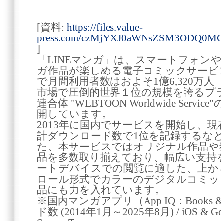
[資料:
https://files.value-
press.com/czMjYXJ0aWNsZSM3ODQ0M
]
「LINEマンガ」は、スマートフォン
ガ作品が楽しめる電子コミックサービ
で月間利用者数はおよそ1億6,320万人（
市場で圧倒的世界１位の規模を誇るプ
連合体 "WEBTOON Worldwide Ser
開しています。
2013年に国内でサービスを開始し、
計ダウンロード数で1位を記録するな
た、本サービスではオリジナル作品や
品を多数取り揃えており、幅広い支持
ートデバイスでの閲覧に適した、上か
ロール形式でカラーのデジタルコミッ
品にも力を入れています。
※国内マンガアプリ（App IQ：Books 
ド数 (2014年1月～2025年8月) / iOS & G