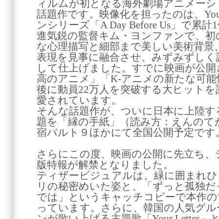
ィルムが初となる海外劇場アニメーシ
話題作です。映像化を担ったのは、You
ンシリーズ「A Day Before Us」で
進気鋭の監督キム・ヨンファンで、初
な心理描写と細部まで美しい美術背景
表現を見事に融合させ、みずみずしく
して仕上げました。すでに映画が公開
高のアニメ」「K-アニメの新たな可
後に動員22万人を突破する大ヒット
愛されています。
そんな話題作が、ついに日本に上陸す
題を「縁の手紙」（読み方：えんのてが
宿バルト９ほかにて全国公開予定です
さらにこの度、映画の公開に先立ち、
版特報が解禁となりました。
ティザービジュアルは、緑に囲まれひ
リの秘密めいた姿と、「ずっと孤独だ
では」というキャッチコピーで本作の
っています。さらに、韓国の人気グル
ンが歌い上げる主題歌「Your Lette