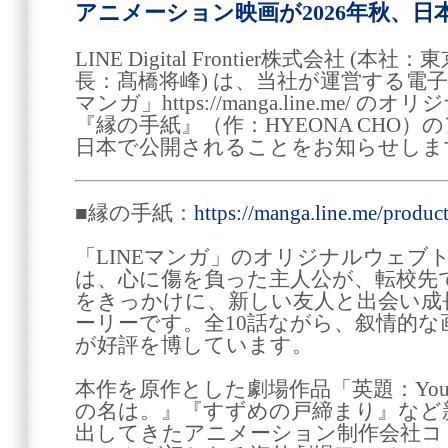
アニメーション映画が2026年秋、日
LINE Digital Frontier株式会社 
長：髙橋将峰) は、当社が運営する電子
マンガ」https://manga.line.me
『縁の手紙』（作：HYEONA CHO）
日本で公開されることをお知らせしま
■縁の手紙：
https://manga.line.me/produ
「LINEマンガ」のオリジナルウェブ
は、心に傷を負った主人公が、転校先
をきっかけに、新しい友人と出会い成
ーリーです。全10話ながら、叙情的な
が好評を博しています。
本作を原作とした劇場作品「英題：Your L
の名は。』『すずめの戸締まり』など
出してきたアニメーション制作会社コ