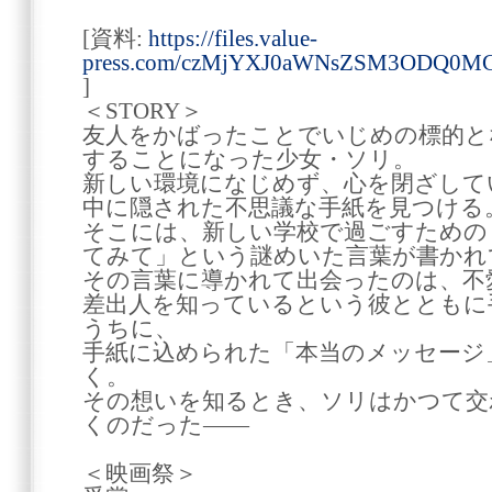
[資料:
https://files.value-
press.com/czMjYXJ0aWNsZSM3ODQ0M
]
＜STORY＞
友人をかばったことでいじめの標的と
することになった少女・ソリ。
新しい環境になじめず、心を閉ざして
中に隠された不思議な手紙を見つける
そこには、新しい学校で過ごすための
てみて」という謎めいた言葉が書かれ
その言葉に導かれて出会ったのは、不
差出人を知っているという彼とともに
うちに、
手紙に込められた「本当のメッセージ
く。
その想いを知るとき、ソリはかつて交
くのだった――
＜映画祭＞