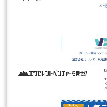
>
ホーム
-
最新ベンチ
運営会社について
-
利用規
転
エ