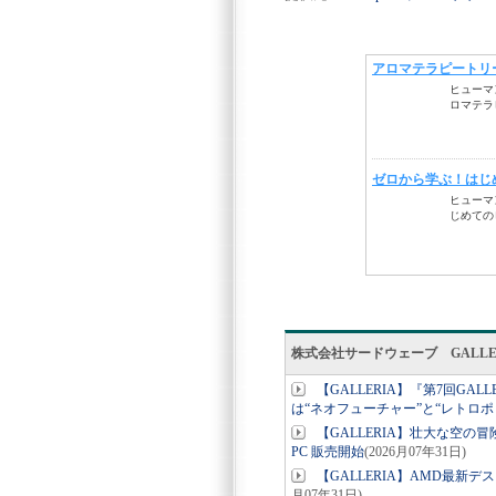
株式会社サードウェーブ GALL
【GALLERIA】『第7回G
は“ネオフューチャー”と“レトロポ
【GALLERIA】壮大な空の冒険をよ
PC 販売開始
(2026月07年31日)
【GALLERIA】AMD最新デスク
月07年31日)