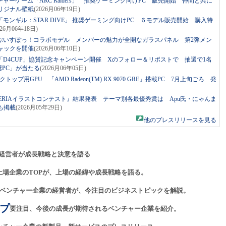
チャーゲーム「ARC Raiders」 推奨ゲーミング向けPC 販売開始 仲間と共に
リジナル壁紙
(2026月06年19日)
】「モンギル：STAR DIVE」 推奨ゲーミング向けPC ６モデル販売開始 購入特
026月06年18日)
）】ぶいすぽっ！コラボモデル メンバーの魅力が全開なガラスパネル 第2弾メン
ャックを開催
(2026月06年10日)
催「D4CUP」協賛記念キャンペーン開催 Xのフォロー＆リポストで 抽選で1名
奨PC」が当たる
(2026月06年05日)
トップ用GPU 「AMD Radeon(TM) RX 9070 GRE」搭載PC 7月上旬ごろ 発
ALLERIAイラストコンテスト』結果発表 テーマ別各最優秀賞は Apu氏・にゃんま
も掲載
(2026月05年29日)
他のプレスリリースを見る
経営者が成長戦略と決意を語る
上場企業のTOPが、上場の経緯や成長戦略を語る。
ベンチャー企業の経営者が、今注目のビジネストピックを解説。
プ
要注目、今後の成長が期待されるベンチャー企業を紹介。