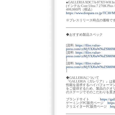
●GALLERIA XDC7A-97XT-WH Inte
(インテル Core Ultra 7 270K Plus 
499,980円（税込）
https://www.dospara.co.jp/TC30/
※プレスリリース時点の価格で
─────────────────────
◆おすすめ製品スペック
[資料:
https://files.value-
press.com/czMjYXJ0aWNsZSM
[資料:
https://files.value-
press.com/czMjYXJ0aWNsZS
]
[資料:
https://files.value-
press.com/czMjYXJ0aWNsZS
]
◆GALLERIAについて
『GALLERIA（ガレリア）
性能を追求するハイパフォーマ
をご提供するため、製品のクオ
のステージでそのこだわりを貫
ブランドサイト
https://gal
ゲーミングPC販売ページ
http
クリエイターPC販売ページ
htt
─────────────────────