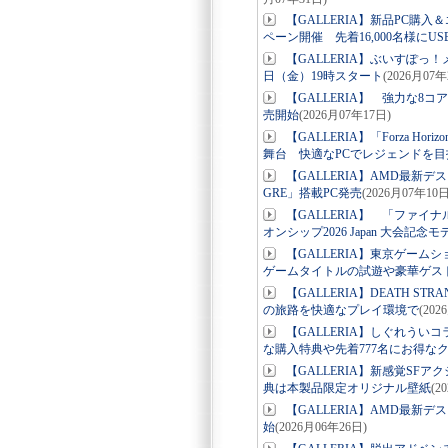
【GALLERIA】新品PC購
ペーン開催 先着16,000名様にU
【GALLERIA】ぶいすぽっ！メンバ
日（金）19時スタート
(2026月07年
【GALLERIA】 強力な8コアA
売開始
(2026月07年17日)
【GALLERIA】「Forza 
舞台 快適なPCでレジェンドを目
【GALLERIA】AMD最新デス
GRE」搭載PC発売
(2026月07年10日
【GALLERIA】 「ファイ
オンシップ2026 Japan 大会記念
【GALLERIA】東京ゲーム
ゲームタイトルの試遊や豪華ゲス
【GALLERIA】DEATH ST
の旅路を快適なプレイ環境で
(202
【GALLERIA】しぐれう
な購入特典や先着777名にお得な
【GALLERIA】新感覚SF
典は本製品限定オリジナル壁紙
(2
【GALLERIA】AMD最新デスクトップ
始
(2026月06年26日)