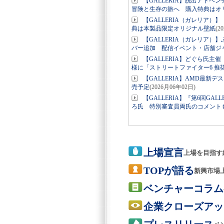
【GALLERIA】脱出アドベン
冒険と生存の旅へ 購入特典はオ
【GALLERIA（ガレリア）
典は本製品限定オリジナル壁紙
(2
【GALLERIA（ガレリア
バー追加 配信イベント・店舗ジ
【GALLERIA】どぐら氏主
様に「ストリートファイター6 推
【GALLERIA】AMD最新デスク
売予定
(2026月06年02日)
【GALLERIA】『第6回G
ろ氏 特別審査員両氏のコメント
上場宣言
上場を目指す
TOPが語る
新興市場
ベンチャーコラム
企業クローズアッ