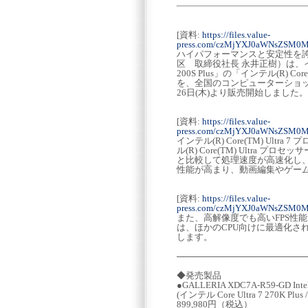
[資料:
https://files.value-
press.com/czMjYXJ0aWNsZSM0
ハイパフォーマンスと安定性を誇る
区 取締役社長 永井正樹）は、インテ
200S Plus」の「インテル(R) C
を、全国のコンピューターショッ
26日(木)より販売開始しました。
[資料:
https://files.value-
press.com/czMjYXJ0aWNsZSM0
インテル(R) Core(TM) Ult
ル(R) Core(TM) Ultra 
と比較して処理速度が高速化し
性能が高まり、動画編集やゲー
[資料:
https://files.value-
press.com/czMjYXJ0aWNsZSM0
また、高解像度でも高いFPS性能を保てる
は、ほかのCPU向けに最適化さ
します。
─────────────────────
◆発売製品
●GALLERIA XDC7A-R59-GD Intel 
(インテル Core Ultra 7 270K Plus 
899,980円（税込）