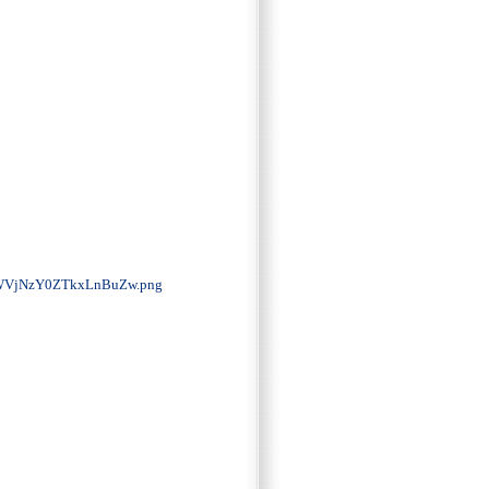
VjNzY0ZTkxLnBuZw.png