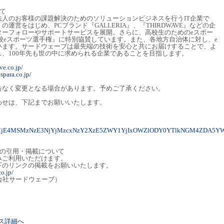
て
人のお客様の課題解決のためのソリューションビジネスを行うIT企業で
運営をはじめ、PCブランド『GALLERIA』、『THIRDWAVE』などの企
ターフォローやサポートサービスを展開。さらに、高校生のためのeスポー
日本高校eスポーツ選手権』に特別協賛しています。また、各地方自治体に対し、e
います。サードウェーブは最先端の技術を安心と共にお届けすることで、よ
、100年先も世の中に求められる企業であることを目指します。
ve.co.jp/
spara.co.jp/
告なく変更となる場合があります。予めご了承ください。
わせは、下記までお願いいたします。
0MjE4MSMzNzE3NjYjMzcxNzY2XzE5ZWY1YjIxOWZlODY0YTlkNGM4ZDA5YW
トの引用・掲載について
みご利用いただけます。
下のリンクの掲載をお願いいたします。
o.jp/
式会社サードウェーブ）
リース詳細へ