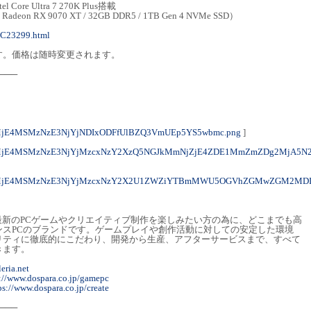
l Core Ultra 7 270K Plus搭載
/ Radeon RX 9070 XT / 32GB DDR5 / 1TB Gen 4 NVMe SSD）
MC23299.html
す。価格は随時変更されます。
───
0MjE4MSMzNzE3NjYjNDIxODFfUlBZQ3VmUEp5YS5wbmc.png
]
M0MjE4MSMzNzE3NjYjMzcxNzY2XzQ5NGJkMmNjZjE4ZDE1MmZmZDg2MjA5N
M0MjE4MSMzNzE3NjYjMzcxNzY2X2U1ZWZiYTBmMWU5OGVhZGMwZGM2MDI
』は最新のPCゲームやクリエイティブ制作を楽しみたい方の為に、どこまでも高
ンスPCのブランドです。ゲームプレイや創作活動に対しての安定した環境
リティに徹底的にこだわり、開発から生産、アフターサービスまで、すべて
きます。
leria.net
s://www.dospara.co.jp/gamepc
ps://www.dospara.co.jp/create
───