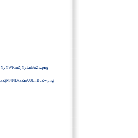
2YyYWRmZjYyLnBuZw.png
xZjM4NDkzZmU3LnBuZw.png