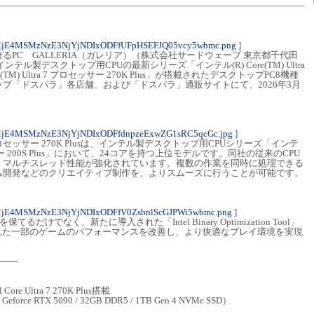
MjE4MSMzNzE3NjYjNDIxODFfUFpHSEFJQ05vcy5wbmc.png
]
PC GALLERIA（ガレリア）（株式会社サードウェーブ 東京都千代田
ル製デスクトップ用CPUの最新シリーズ「インテル(R) Core(TM) Ultra
ore(TM) Ultra 7 プロセッサー 270K Plus」が搭載されたデスクトップPC8機種
プ「ドスパラ」各店舗、および「ドスパラ」通販サイトにて、2026年3月
MjE4MSMzNzE3NjYjNDIxODFfdnpzeExwZG1sRC5qcGc.jpg
]
ra 7 プロセッサー 270K Plusは、インテル製デスクトップ用CPUシリーズ「インテ
プロセッサー 200S Plus」において、24コアを持つ上位モデルです。同社の従来のCPU
、マルチスレッド性能が強化されています。複数の作業を同時に処理できる
ム開発などのクリエイティブ制作を、よりスムーズに行うことが可能です。
MjE4MSMzNzE3NjYjNDIxODFfV0ZsbnlScGJPWi5wbmc.png
]
だけでなく、新たに導入された「Intel Binary Optimization Tool」
れた一部のゲームのパフォーマンスを改善し、より快適なプレイ環境を実現
───
Core Ultra 7 270K Plus搭載
/ Geforce RTX 5090 / 32GB DDR5 / 1TB Gen 4 NVMe SSD）