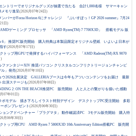
入＆エントリーでオリジナルグッズが抽選で当たる 合計1,000名様 サマーキャン
SBメモリ進呈
(2026月07年24日)
ーがForza Horizon 6にチャレンジ 『ぶいすぽっ！GP 2026 summer』7月24
21日)
MDゲーミング プロセッサ 「AMD Ryzen(TM) 7 7700X3D」 搭載モデル 販
Horizon 6」 推奨PC販売開始 購入特典は本製品限定オリジナル壁紙 いよいよ日本が
指す
(2026月07年17日)
クトップ用GPUで発揮するハイパフォーマンス 「AMD Radeon(TM) RX 9070
)
ナルファンタジーXIV 推奨パソコン クリスタルコンフリクトリージョンチャンピ
モデル」発売
(2026月07年10日)
ショウ2026出展決定 GALLERIAブースは今年もアツいコンテンツをお届け 最新
ト出演ステージも
(2026月07年08日)
RANDING 2: ON THE BEACH推奨PC 販売開始 人と人との繋がりを描いた感動
6月07年01日)
いコラボモデル 描き下ろしイラスト特別デザイン デスクトップPC受注開始 多彩
クーポンプレゼント
(2026月06年30日)
アクションアドベンチャー「プラグマタ」 動作確認済PC 3モデル販売開始 購入特
026月06年30日)
用CPU AMD Ryzen 7 5800X3D 10th Anniversary Edition搭載PC 販売開