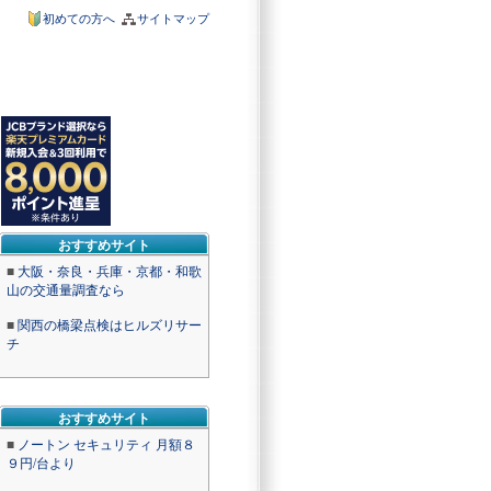
初めての方へ
サイトマップ
おすすめサイト
■
大阪・奈良・兵庫・京都・和歌
山の交通量調査なら
■
関西の橋梁点検はヒルズリサー
チ
おすすめサイト
■
ノートン セキュリティ 月額８
９円/台より