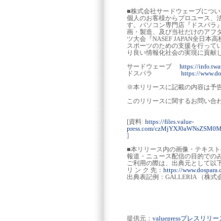
■株式会社サードウェーブについ
個人のお客様からプロユース、法
す。パソコン専門店『ドスパラ』の
画・製造、及び当社だけのアフ
ツ大会『NASEF JAPAN全
スポーツのための支援を行って
り良い情報化社会の実現に貢献し
サードウェーブ
https://info.twa
ドスパラ
https://www.do
※本リリースに記載の内容は予
このリリースに関するお問い合
[資料:
https://files.value-
press.com/czMjYXJ0aWNsZSM
]
■本リリース内の画像・テキス
報道・ニュース配信の目的での
ご利用の際は、出典元として以
リ ン ク 先：
https://www.dospara.c
出典表記例：GALLERIA （株
提供元：
valuepressプレスリ