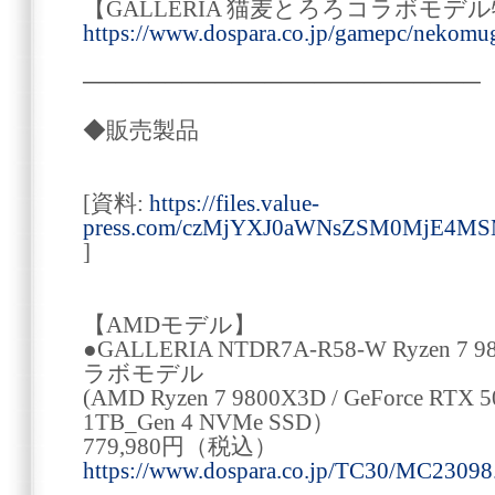
【GALLERIA 猫麦とろろコラボモデ
https://www.dospara.co.jp/gamepc/nekomug
────────────────────────
◆販売製品
[資料:
https://files.value-
press.com/czMjYXJ0aWNsZSM0MjE4
]
【AMDモデル】
●GALLERIA NTDR7A-R58-W Ryzen
ラボモデル
(AMD Ryzen 7 9800X3D / GeForce RTX 5
1TB_Gen 4 NVMe SSD）
779,980円（税込）
https://www.dospara.co.jp/TC30/MC23098