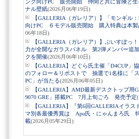
ング向けPC 販売開始 仲間と共に冒険と
ナル壁紙
(2026月06年19日)
【GALLERIA（ガレリア）】「モンギル：S
向けPC ６モデル販売開始 購入特典は本
06年18日)
【GALLERIA（ガレリア）】ぶいすぽ
力が全開なガラスパネル 第2弾メンバー追
クを開催
(2026月06年10日)
【GALLERIA】どぐら氏主催「D4CUP
のフォロー＆リポストで 抽選で1名様に「ス
PC」が当たる
(2026月06年05日)
【GALLERIA】AMD最新デスクトップ用GPU 
9070 GRE」搭載PC 7月上旬ごろ 発売予定
【GALLERIA】『第6回GALLERIA
マ別各最優秀賞は Apu氏・にゃんまろ氏 
載
(2026月05年29日)