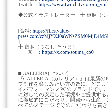
Twitch ：
https://www.twitch.tv/tororo_vtu
◆公式イラストレーター 十 喪麻（つ
[資料:
https://files.value-
press.com/czMjYXJ0aWNsZSM0MjE4M
]
十 喪麻（つなし そうま）
X ：
https://x.com/souma_co0
────────────────────────
■ GALLERIAについて
『GALLERIA（ガレリア）』は最新
ブ制作を楽しみたい方の為に、どこま
イパフォーマンスPCのブランドです
に対しての安定した環境をご提供する
に徹底的にこだわり、開発から生産、
べてのステージでそのこだわりを貫き