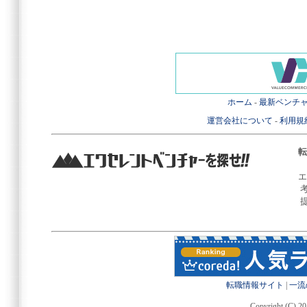
ホーム
-
最新ベンチ
運営会社について
-
利用規
転
エ
転職情報サイト
|
一流
Copyright (C) 20