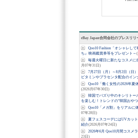
eBay Japan合同会社のプレスリ
Qoo10 Fashion「オシ
ち』映画鑑賞券等をプレゼント～
毎週火曜日に新たなコスメに出会え
月07年31日)
7月27日（月）～8月2日（
ビタミンやプラセンタ配合のイン
Qoo10「働く女性の202
(2026月07年30日)
韓国でバズり中のキシリトー
を楽しむ！トレンドの“韓国おやつ
Qoo10「メガ割」をリアルに体
07年28日)
夏フェスコーデにはUVカッ
紹介
(2026月07年24日)
2026年6月 Qoo10月間
23日)