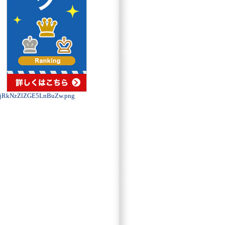
RkNzZlZGE5LnBuZw.png