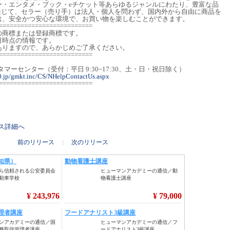
ー・エンタメ・ブック・eチケット等あらゆるジャンルにわたり、豊富な品
を通じて、セラー（売り手）は法人・個人を問わず、国内外から自由に商品を
は、安全かつ安心な環境で、お買い物を楽しむことができます。
==========================
の商標または登録商標です。
日時点の情報です。
りますので、あらかじめご了承ください。
==========================
0 カスタマーセンター（受付：平日 9:30~17:30、土・日・祝日除く）
0.jp/gmkt.inc/CS/NHelpContactUs.aspx
==========================
リース詳細へ
前のリリース
:
次のリリース