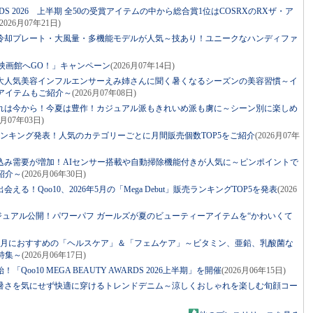
AWARDS 2026 上半期 全50の受賞アイテムの中から総合賞1位はCOSRXのRXザ・ア
(2026月07年21日)
冷却プレート・大風量・多機能モデルが人気～技あり！ユニークなハンディファ
レして映画館へGO！」キャンペーン
(2026月07年14日)
大人気美容インフルエンサーえみ姉さんに聞く暑くなるシーズンの美容習慣～イ
アイテムもご紹介～
(2026月07年08日)
れは今から！今夏は豊作！カジュアル派もきれいめ派も虜に～シーン別に楽しめ
6月07年03日)
コスメランキング発表！人気のカテゴリーごとに月間販売個数TOP5をご紹介
(2026月07年
込み需要が増加！AIセンサー搭載や自動掃除機能付きが人気に～ピンポイントで
紹介～
(2026月06年30日)
る！Qoo10、2026年5月の「Mega Debut」販売ランキングTOP5を発表
(2026
ビジュアル公開！パワーパフ ガールズが夏のビューティーアイテムを“かわいくて
0 6月におすすめの「ヘルスケア」＆「フェムケア」～ビタミン、亜鉛、乳酸菌な
特集～
(2026月06年17日)
Qoo10 MEGA BEAUTY AWARDS 2026上半期」を開催
(2026月06年15日)
暑さを気にせず快適に穿けるトレンドデニム～涼しくおしゃれを楽しむ旬顔コー