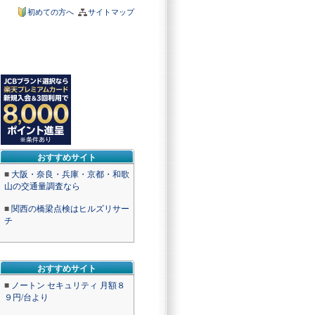
初めての方へ
サイトマップ
おすすめサイト
■
大阪・奈良・兵庫・京都・和歌
山の交通量調査なら
■
関西の橋梁点検はヒルズリサー
チ
おすすめサイト
■
ノートン セキュリティ 月額８
９円/台より