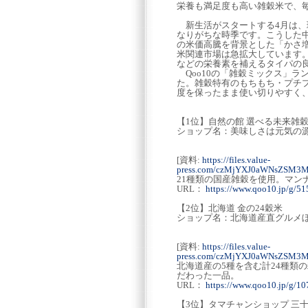
栄養も満足度も高い雑穀米で、
新生活がスタートする4月は、
なりがちな時季です。こうした
の米価高騰を背景とした「かさ
米関連市場は急拡大しています
などの栄養素を補えるタイパの
Qoo10の「雑穀ミックス」ラ
た。雑穀特有のもちもち・プチ
度を保ったまま使い切りやすく、
【1位】自然の館 選べる未来雑
ショップ名：美味しさは元気の源
[資料:
https://files.value-
press.com/czMjYXJ0aWNsZSM3
21種類の国産雑穀を使用。マン
URL：
https://www.qoo10.jp/g/5
【2位】北海道 金の24穀米
ショップ名：北海道産直グルメ
[資料:
https://files.value-
press.com/czMjYXJ0aWNsZSM3
北海道産の5種を含む計24種類
だわった一品。
URL：
https://www.qoo10.jp/g/1
【3位】タマチャンショップ 三