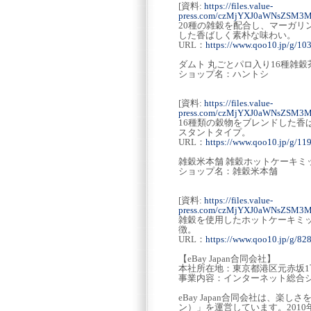
[資料:
https://files.value-
press.com/czMjYXJ0aWNsZSM3
20種の雑穀を配合し、マーガ
した香ばしく素朴な味わい。
URL：
https://www.qoo10.jp/g/1
ダムト 丸ごとパロ入り16種雑穀
ショップ名：ハントシ
[資料:
https://files.value-
press.com/czMjYXJ0aWNsZSM3
16種類の穀物をブレンドした
スタントタイプ。
URL：
https://www.qoo10.jp/g/1
雑穀米本舗 雑穀ホットケーキミ
ショップ名：雑穀米本舗
[資料:
https://files.value-
press.com/czMjYXJ0aWNsZSM3
雑穀を使用したホットケーキミ
徴。
URL：
https://www.qoo10.jp/g/8
【eBay Japan合同会社】
本社所在地：東京都港区元赤坂1丁
事業内容：インターネット総合シ
eBay Japan合同会社は、楽
ン）」を運営しています。201