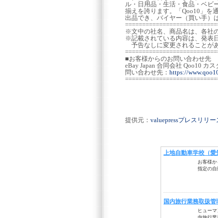
ル・日用品・生活・食品・ベビ
揃えを誇ります。「Qoo10」
出品でき、バイヤー（買い手）
===========================
※文中の社名、商品名は、各社
※記載されている内容は、発表
予告なしに変更されることがあ
===========================
■お客様からのお問い合わせ先
eBay Japan 合同会社 Qoo1
問い合わせ先：
https://www.qoo1
===========================
提供元：
valuepressプレスリ