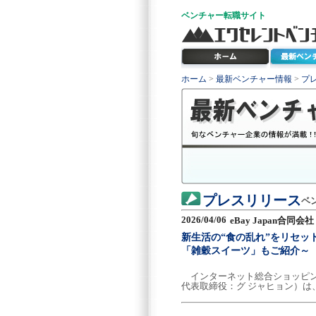
ベンチャー
転職サイト
ホーム
>
最新ベンチャー情報
>
プ
プレスリリース
ベ
2026/04/06
eBay Japan合同会社
新生活の“食の乱れ”をリセ
「雑穀スイーツ」もご紹介～
インターネット総合ショッピングモ
代表取締役：グ ジャヒョン）は