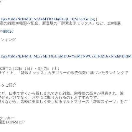
プ
DgxMiMzNzIyMjUjNzA4MTJfZEhrRGljU3JzVi5qcGc.jpg
]
国産の雑穀30種類を配合。新登場の「酵素玄米ミックス」など、全9種展
27789020
ランキング
3MDgxMiMzNzIyMjUjMzcyMjI1XzEwMDUwYmM1NWUzZTRlZDcxNjZhNDRlMj
2026年2月22日（日）～3月7日（土）
サイト上、「雑穀ミックス」カテゴリーの販売個数に基づいたランキングで
」をご紹介
ど、日本で古くから親しまれてきた雑穀。栄養価の高さが見直され、近
混ぜるだけでなく、おやつに取り入れるのもおすすめです。
りながら、気軽に美味しく楽しめるギルトフリーの「雑穀スイーツ」をご
らクッキー
DON-SHOP