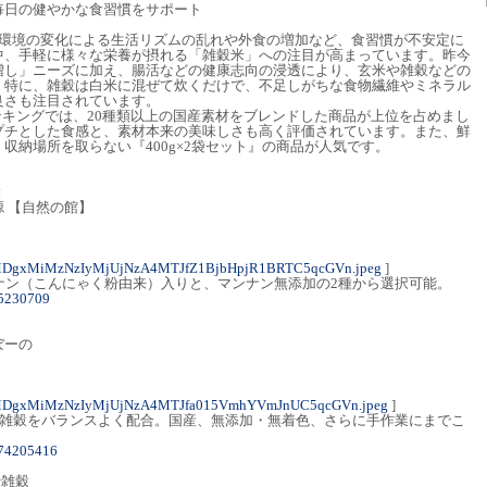
毎日の健やかな食習慣をサポート
環境の変化による生活リズムの乱れや外食の増加など、食習慣が不安定に
中、手軽に様々な栄養が摂れる「雑穀米」への注目が高まっています。昨今
増し」ニーズに加え、腸活などの健康志向の浸透により、玄米や雑穀などの
。特に、雑穀は白米に混ぜて炊くだけで、不足しがちな食物繊維やミネラル
良さも注目されています。
ンキングでは、20種類以上の国産素材をブレンドした商品が上位を占めまし
プチとした食感と、素材本来の美味しさも高く評価されています。また、鮮
収納場所を取らない『400g×2袋セット』の商品が人気です。
穀
 【自然の館】
MDgxMiMzNzIyMjUjNzA4MTJfZ1BjbHpjR1BRTC5qcGVn.jpeg
]
ナン（こんにゃく粉由来）入りと、マンナン無添加の2種から選択可能。
15230709
ぼーの
MDgxMiMzNzIyMjUjNzA4MTJfa015VmhYVmJnUC5qcGVn.jpeg
]
の雑穀をバランスよく配合。国産、無添加・無着色、さらに手作業にまでこ
074205416
十雑穀