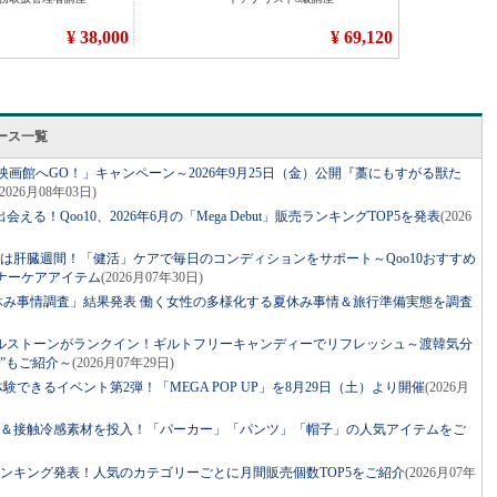
リース一覧
ャレして映画館へGO！」キャンペーン～2026年9月25日（金）公開『藁にもすがる獣た
(2026月08年03日)
る！Qoo10、2026年6月の「Mega Debut」販売ランキングTOP5を発表
(2026
日）は肝臓週間！「健活」ケアで毎日のコンディションをサポート～Qoo10おすすめ
ナーケアアイテム
(2026月07年30日)
6年夏休み事情調査」結果発表 働く女性の多様化する夏休み事情＆旅行準備実態を調査
ルストーンがランクイン！ギルトフリーキャンディーでリフレッシュ～渡韓気分
”もご紹介～
(2026月07年29日)
験できるイベント第2弾！「MEGA POP UP」を8月29日（土）より開催
(2026月
ト＆接触冷感素材を投入！「パーカー」「パンツ」「帽子」の人気アイテムをご
コスメランキング発表！人気のカテゴリーごとに月間販売個数TOP5をご紹介
(2026月07年