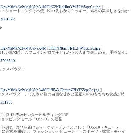
MDgxMiMzNzIyMjUjNzA4MTJfZ2NKcHlmYW5PVi5qcGc.jpg
]
リン・ショートニングは不使用の豆乳おからクッキー。素材の美味しさを活か
032881692
茶
MDgxMiMzNzIyMjUjNzA4MTJfQm9NbnFHeExPWi5qcGc.jpg
]
香ばしい穀物茶。カフェインゼロで子どもから大人まで楽しめる。手軽なイン
195796510
ックスパウダー
MDgxMiMzNzIyMjUjNzA4MTJfRWxObmtqZ2lkTS5qcGc.jpg
]
ックスパウダー。てんさい糖の自然な甘さと国産米粉のもちもち食感が特
28531965
目3-13 赤坂センタービルディング13F
ョッピングモール「Qoo10」の運営
しさを仕掛け、喜びを届けるマーケットプレイスとして「Qoo10（キューテ
0年に運営を開始し、ファッション・ビューティ・スポーツ・家電・モバイ