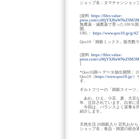
ショップ名：タマチャンショッ
[資料:
https://files.value-
press.com/czMjYXJ0aWNsZSM3M
無農薬・減農薬で育った100％
開。
URL：
https://www.qoo10.jp/g/4
Qoo10「雑穀ミックス」販売数
[資料:
https://files.value-
press.com/czMjYXJ0aWNsZSM
]
*Qoo10調べ データ抽出期間： 
Qoo10（
https://www.qoo10.jp/
）
す。
ギルトフリーの「雑穀スイーツ
あわ、ひえ、小豆、麦、大豆な
年、注目されています。白米に
今回は、バランスよく栄養を摂
紹介します。
天然生活 20雑穀入り 豆乳おか
ショップ名：食品・雑貨の総合通販 