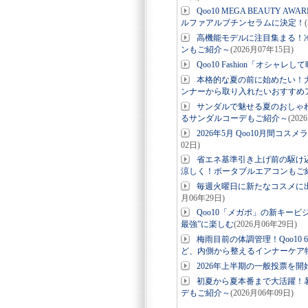
Qoo10 MEGA BEAUTY 
ルファアルブチンセラムに決定！
高機能モデルに注目集まる！
ンもご紹介～
(2026月07年15日)
Qoo10 Fashion「オシャ
本格的な夏の前に始めたい！
ンナーから取り入れたいおすすめ
サンダルで魅せる夏のおしゃ
るサンダルコーデもご紹介～
(202
2026年5月 Qoo10月間
02日)
省エネ基準引き上げ前の駆け
涼しく！ポータブルエアコンもご
毎週火曜日に新たなコスメに出会え
月06年29日)
Qoo10「メガポ」の新キー
最強”に楽しむ
(2026月06年29日)
梅雨目前の体調管理！Qoo1
ど、内側から整えるインナーケア
2026年上半期の一般投票を開始！「
初夏から夏本番まで大活躍！
デもご紹介～
(2026月06年09日)