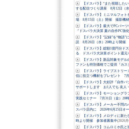
【ドスパラ】“また視聴した
する配信づくり講座 8月12日（
【ドスパラ】ミニマルフォト
場 8月15日（土）開催 撮影機
【ドスパラ】最大でPCパー
『ドスパラ大決算 夏の自作PC強
【ドスパラ】“記録”を“物語
説 8月26日（水）20時より開催
【ドスパラ】総額1億円分ド
る ドスパラ大決算ポイント還元
【ドスパラ】新品対象モデルの
ファンも特別価格でご提供『カス
【ドスパラ】ライブストリー
信に役立つ機材をプレゼント 7月
【ドスパラ】大好評『自作パ
サポートします お1人でも 友人
【ドスパラ】モーショングラ
実践セミナー 7月31日（金）2
【ドスパラ】メーカー不問の
スパラ店内に 2026年6月25日オ
【ドスパラ】メロディに新たな
時より開催 参加者募集中
(2026
【ドスパラ】コムロミホ氏と