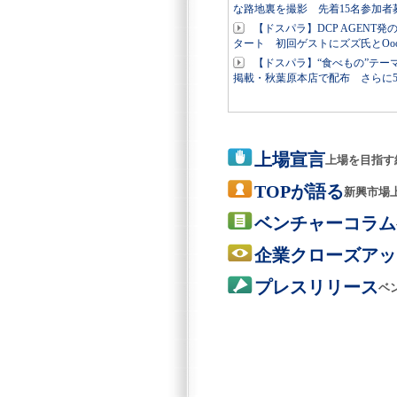
な路地裏を撮影 先着15名参加
【ドスパラ】DCP AGENT
タート 初回ゲストにズズ氏とOoo
【ドスパラ】“食べもの”テー
掲載・秋葉原本店で配布 さらに
上場宣言
上場を目指す
TOPが語る
新興市場
ベンチャーコラム
企業クローズアッ
プレスリリース
ベ