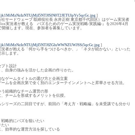
jk1MiMzNzIzNTUjMjI5NTJfSlN0T2JETUlpYy5qcGc.jpg
]
社サードウェーブ 取締役社長 永井正樹 東京都千代田区）はゲーム実況者
lox実況者が教える バズるためのゲーム実況戦略-実践編-』を2026年4月
ンで開催します。現在、参加者を募集しています。
Mjk1MiMzNzIzNTUjMjI5NTJfZGluWWNZUWJSSi5qcGc.jpg
]
実況者が抱える「何から手をつけるべきか、」「ネタが続かない」といった
提示します。
セプト設計
く、自身の強みを活かした企画の作りかた。
的なゲームタイトルの選び方と企画立案
ゲームを企画次第で全く別のエンターテインメントへと昇華させる方法。
いう組織的なチーム運営の形
に、チームを形成するメリットを伝授。
るシリーズの二回目ですが、前回の「考え方・戦略編」を未受講でも分かり
、戦略的にバズを狙いたい
りたい
じ、効率的な運営方法を探している