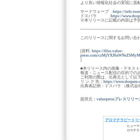
より良い情報化社会の実現に貢献
サードウェーブ
https://info.twa
ドスパラ
https://www.dosp
※本リリースに記載の内容は予
─────────────────────
このリリースに関するお問い合
[資料:
https://files.value-
press.com/czMjYXJ0aWNsZSM
]
■本リリース内の画像・テキス
報道・ニュース配信の目的での
ご利用の際は、出典元として以
リ ン ク 先：
https://www.dospara.c
出典表記例：ドスパラ （株式会
提供元：
valuepressプレスリ