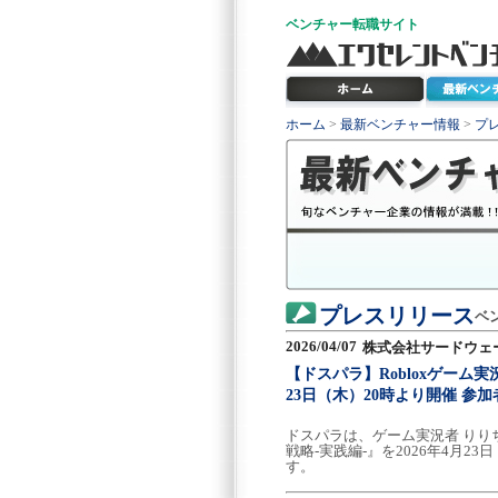
ベンチャー
転職サイト
ホーム
>
最新ベンチャー情報
>
プ
プレスリリース
ベ
2026/04/07
株式会社サードウェ
【ドスパラ】Robloxゲー
23日（木）20時より開催 参
ドスパラは、ゲーム実況者 りり
戦略-実践編-』を2026年4月
す。