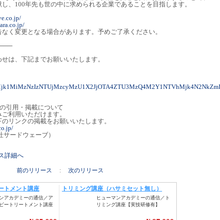
し、100年先も世の中に求められる企業であることを目指します。
ve.co.jp/
ara.co.jp/
告なく変更となる場合があります。予めご了承ください。
───
わせは、下記までお願いいたします。
yMjk1MiMzNzIzNTUjMzcyMzU1X2JjOTA4ZTU3MzQ4M2Y1NTVhMjk4N2NkZm
トの引用・掲載について
みご利用いただけます。
下のリンクの掲載をお願いいたします。
o.jp/
社サードウェーブ）
リース詳細へ
前のリリース
:
次のリリース