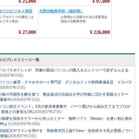
ラのプレスリリース一覧
のドスパラポイントが 対象の新品パソコンの購入＆エントリーで必ずもらえる
026月07年31日)
パソコン修理・スマホサポート専門店 デジタルドック静岡東瀬名店 ドスパラ
2026月07年31日)
が曲の可能性を解き放つ 教会旋法の仕組みを学び作曲に活かす実践セミナー
者募集中
(2026月07年31日)
ソコン組立イベント』8月の参加者募集中 パーツ選びから組み立てまでプロが
・家族との参加もOK
(2026月07年27日)
の基礎を現役モデラーから学ぶセミナー 無料ソフト「Blender」を使い初心者向
0時より
(2026月07年24日)
知拡大やファンを増やす 登録者30万人超VTuber・佐佐咲キキ氏が実践ノウハ
り開催
(2026月07年22日)