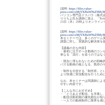
[資料:
https://files.value-
press.com/czMjYXJ0aWNsZSMyM
パソコン専門店ドスパラ（株式会
りりちよ氏を講師に迎え、『Rob
23日（木）20時よりオンライ
[資料:
https://files.value-
press.com/czMjYXJ0aWNsZSMy
本セミナーでは、多くのゲーム
課題に対し、実践的な解決策を
【講義の主な内容】
・最初に注力すべき動画のコン
単なる「流行」を追うのではな
・競合に埋もれないための戦略
バズる動画の核となる、既存の
・制作を分担する「制作班」と
より快適に実況配信を行うため
なお、本セミナーは同講師によ
やすい内容です。
【こんな方におすすめ】
・「とりあえず配信」を卒業し
・配信活動初期の優先順位が知
・一人での動画制作に限界を感