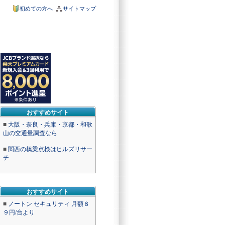
初めての方へ
サイトマップ
おすすめサイト
■
大阪・奈良・兵庫・京都・和歌
山の交通量調査なら
■
関西の橋梁点検はヒルズリサー
チ
おすすめサイト
■
ノートン セキュリティ 月額８
９円/台より