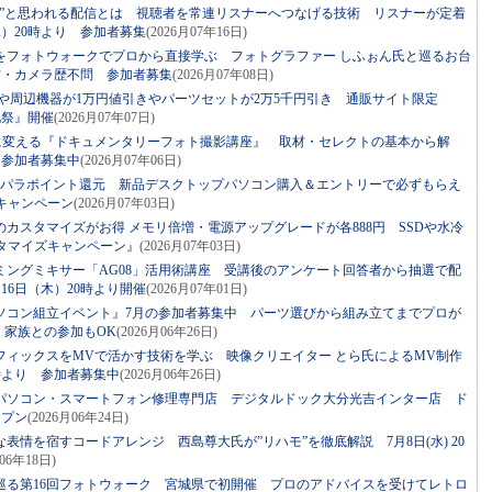
い”と思われる配信とは 視聴者を常連リスナーへつなげる技術 リスナーが定着
水）20時より 参加者募集
(2026月07年16日)
をフォトウォークでプロから直接学ぶ フォトグラファー しふぉん氏と巡るお台
材・カメラ歴不問 参加者募集
(2026月07年08日)
ツや周辺機器が1万円値引きやパーツセットが2万5千円引き 通販サイト限定
化祭』開催
(2026月07年07日)
”に変える『ドキュメンタリーフォト撮影講座』 取材・セレクトの基本から解
 参加者募集中
(2026月07年06日)
スパラポイント還元 新品デスクトップパソコン購入＆エントリーで必ずもらえ
キャンペーン
(2026月07年03日)
カスタマイズがお得 メモリ倍増・電源アップグレードが各888円 SSDや水冷
タマイズキャンペーン』
(2026月07年03日)
ミングミキサー「AG08」活用術講座 受講後のアンケート回答者から抽選で配
16日（木）20時より開催
(2026月07年01日)
ソコン組立イベント』7月の参加者募集中 パーツ選びから組み立てまでプロが
・家族との参加もOK
(2026月06年26日)
フィックスをMVで活かす技術を学ぶ 映像クリエイター とら氏によるMV制作
0時より 参加者募集中
(2026月06年26日)
パソコン・スマートフォン修理専門店 デジタルドック大分光吉インター店 ド
ープン
(2026月06年24日)
表情を宿すコードアレンジ 西島尊大氏が”リハモ”を徹底解説 7月8日(水) 20
月06年18日)
巡る第16回フォトウォーク 宮城県で初開催 プロのアドバイスを受けてレトロ