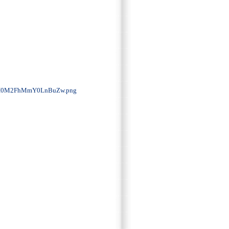
I0M2FhMmY0LnBuZw.png