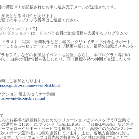
の視聴URLが記載されたお申し込み完了メールが送信されます。
く変更となる可能性があります。
止画でのキャプチャ取得等はご遠慮ください。
ロダクションについて】
ブ プロダクション）は、ドスパラ会員の創造活動を支援するプログラムで
er、イラスト、写真、音楽制作など、幅広いクリエイティブ分野をサポート。
ーによるLiveセミナーとアーカイブ動画を通じて、最新の知識とスキルを
グラセフ２」などの参加型イベントも開催。さらに、本プログラム専用の
意しており、自身の活動情報を告知したり、同じ目標を持つ仲間と交流したりす
み時にご参加となります。
a.co.jp/dcp-seminar-event-list.html
ダクション 過去のセミナー動画
nar-event-list-archive.html
───
て
人のお客様の課題解決のためのソリューションビジネスを行うIT企業で
運営をはじめ、PCブランド『GALLERIA』、『THIRDWAVE』などの企
ターフォローやサポートサービスを展開。さらに、高校生のためのeスポー
全日本高校eスポーツ選手権』に特別協賛しています。また、各地方自治体に対し、
ています。サードウェーブは最先端の技術を安心と共にお届けすることで、