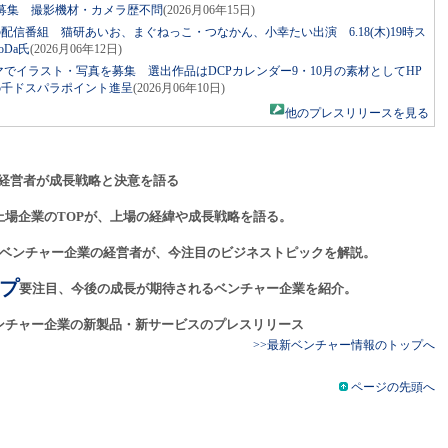
者募集 撮影機材・カメラ歴不問
(2026月06年15日)
発の配信番組 猫研あいお、まぐねっこ・つなかん、小幸たい出演 6.18(木)19時ス
Da氏
(2026月06年12日)
マでイラスト・写真を募集 選出作品はDCPカレンダー9・10月の素材としてHP
5千ドスパラポイント進呈
(2026月06年10日)
他のプレスリリースを見る
経営者が成長戦略と決意を語る
上場企業のTOPが、上場の経緯や成長戦略を語る。
ベンチャー企業の経営者が、今注目のビジネストピックを解説。
プ
要注目、今後の成長が期待されるベンチャー企業を紹介。
ンチャー企業の新製品・新サービスのプレスリリース
>>最新ベンチャー情報のトップへ
ページの先頭へ