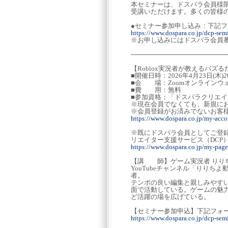
本セミナーは、ドスパラ会員様
受講いただけます。多くの皆様
●セミナー参加申し込み：下記
https://www.dospara.co.jp/dcp-sem
※お申し込みにはドスパラ会員
─────────────────────
【Roblox実況者が教えるバズ
■開催日時：2026年4月23日(木)
■会 場：Zoomオンラインウ
■費 用：無料
■参加資格：「ドスパラクリエ
※現在会員でなくても、新規に
※会員登録がお済みでないお客
https://www.dospara.co.jp/my-accou
※既にドスパラ会員としてご登
リエイター支援サービス（DCP
https://www.dospara.co.jp/my-page
【講 師】ゲーム実況者 りりち
YouTubeチャンネル「りり
者。
テンポの良い編集と親しみやす
面で活動している。ゲームの魅
ど活躍の場を広げている。
【セミナー参加申込】下記フォ
https://www.dospara.co.jp/dcp-sem