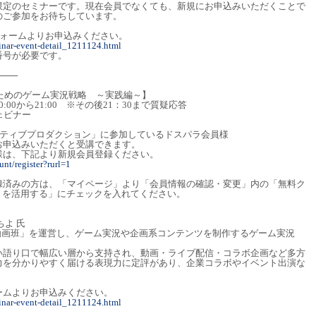
限定のセミナーです。現在会員でなくても、新規にお申込みいただくことで
のご参加をお待ちしています。
フォームよりお申込みください。
inar-event-detail_1211124.html
番号が必要です。
───
るためのゲーム実況戦略 ～実践編～】
20:00から21:00 ※その後21：30まで質疑応答
ェビナー
イティブプロダクション」に参加しているドスパラ会員様
お申込みいただくと受講できます。
様は、下記より新規会員登録ください。
nt/register?rurl=1
録済みの方は、「マイページ」より「会員情報の確認・変更」内の「無料ク
）を活用する」にチェックを入れてください。
よ 氏
ちよ動画班」を運営し、ゲーム実況や企画系コンテンツを制作するゲーム実況
い語り口で幅広い層から支持され、動画・ライブ配信・コラボ企画など多方
力を分かりやすく届ける表現力に定評があり、企業コラボやイベント出演な
ームよりお申込みください。
inar-event-detail_1211124.html