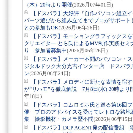
（木）20時より開催
(2026月07年01日)
【ドスパラ】大好評『自作パソコン組立
パーツ選びから組み立てまでプロがサポートし
との参加もOK
(2026月06年26日)
【ドスパラ】モーショングラフィックスを
クリエイター とら氏によるMV制作実践セミナ
り 参加者募集中
(2026月06年26日)
【ドスパラ】メーカー不問のパソコン・ス
ジタルドック大分光吉インター店 ドスパラ店内
ン
(2026月06年24日)
【ドスパラ】メロディに新たな表情を宿す
が”リハモ”を徹底解説 7月8日(水) 20時よ
年18日)
【ドスパラ】コムロミホ氏と巡る第16回
催 プロのアドバイスを受けてレトロな路地裏
集 撮影機材・カメラ歴不問
(2026月06年15日
【ドスパラ】DCP AGENT発の配信番組