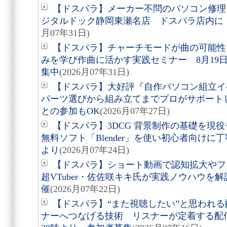
【ドスパラ】メーカー不問のパソコン修理
ジタルドック静岡東瀬名店 ドスパラ店内に 2
月07年31日)
【ドスパラ】チャーチモードが曲の可能性
みを学び作曲に活かす実践セミナー 8月19日(
集中
(2026月07年31日)
【ドスパラ】大好評『自作パソコン組立
パーツ選びから組み立てまでプロがサポートし
との参加もOK
(2026月07年27日)
【ドスパラ】3DCG 背景制作の基礎を
無料ソフト「Blender」を使い初心者向けに丁
より
(2026月07年24日)
【ドスパラ】ショート動画で認知拡大やフ
超VTuber・佐佐咲キキ氏が実践ノウハウを解
催
(2026月07年22日)
【ドスパラ】“また視聴したい”と思われ
ナーへつなげる技術 リスナーが定着する配信