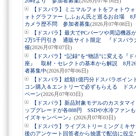
20時より 参加者募集
(2026月07年16日)
【ドスパラ】ミニマルフォトをフォトウォ
ォトグラファー しふぉん氏と巡るお台場 8
カメラ歴不問 参加者募集
(2026月07年08日)
【ドスパラ】最大でPCパーツや周辺機器
2万5千円引き 通販サイト限定 『ドスパラ
催
(2026月07年07日)
【ドスパラ】“記録”を“物語”に変える『
座』 取材・セレクトの基本から解説 8月2
者募集中
(2026月07年06日)
【ドスパラ】総額1億円分ドスパラポイン
コン購入＆エントリーで必ずもらえる ドス
ペーン
(2026月07年03日)
【ドスパラ】新品対象モデルのカスタマイ
ップグレードが各888円 SSDや水冷ファン
イズキャンペーン』
(2026月07年03日)
【ドスパラ】ライブストリーミングミキサー
後のアンケート回答者から抽選で配信に役立つ