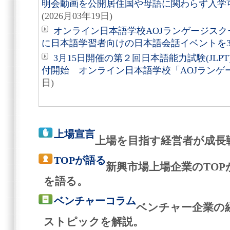
明会動画を公開居住国や母語に関わらず入学
(2026月03年19日)
オンライン日本語学校AOJランゲージス
に日本語学習者向けの日本語会話イベントを3
3月15日開催の第２回日本語能力試験(JL
付開始 オンライン日本語学校「AOJランゲ
日)
上場宣言
上場を目指す経営者が成長
TOPが語る
新興市場上場企業のTO
を語る。
ベンチャーコラム
ベンチャー企業の
ストピックを解説。