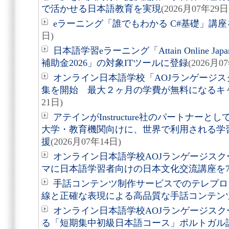
で活かせる日本語教育を実現
(2026月07年29日
eラーニング「誰でもわかる C#基礎」講座を
日)
日本語学習eラーニング「Attain Online J
補助金2026」の対象ITツールに登録
(2026月0
オンライン日本語学校「AOJランゲージス
集を開始 最大２ヶ月の学費が無料になるキ
21日)
アテインがInstructure社のパートナーとし
大学・教育機関向けに、世界で利用される学
援
(2026月07年14日)
オンライン日本語学校AOJランゲージス
マに日本語学習者向けの日本文化交流講座を7
手話コンテンツ制作サービスでのテレプロ
線と正確な表現による高品質な手話コンテン
オンライン日本語学校AOJランゲージスク
る「短期集中初級日本語コース」ポルトガル