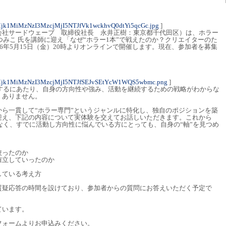
jk1MiMzNzI3MzcjMjI5NTJfVk1wckhvQ0dtYi5qcGc.jpg
]
会社サードウェーブ 取締役社長 永井正樹：東京都千代田区）は、ホラー
生つみこ 氏を講師に迎え「なぜ“ホラー1本”で戦えたのか？クリエイターのた
26年5月15日（金）20時よりオンラインで開催します。現在、参加者を募集
Mjk1MiMzNzI3MzcjMjI5NTJfSEJvSEtYcW1WQS5wbmc.png
]
動をするにあたり、自身の方向性や強み、活動を継続するための戦略がわからな
くありません。
ら一貫して“ホラー専門”というジャンルに特化し、独自のポジションを築
迎え、下記の内容について実体験を交えてお話しいただきます。これから
けでなく、すでに活動し方向性に悩んでいる方にとっても、自身の“軸”を見つめ
絞ったのか
確立していったのか
している考え方
質疑応答の時間を設けており、参加者からの質問にお答えいただく予定で
ています。
フォームよりお申込みください。