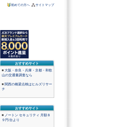
初めての方へ
サイトマップ
おすすめサイト
■
大阪・奈良・兵庫・京都・和歌
山の交通量調査なら
■
関西の橋梁点検はヒルズリサー
チ
おすすめサイト
■
ノートン セキュリティ 月額８
９円/台より