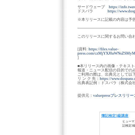
サードウェーブ
https://info.twa
ドスパラ
https://www.dosp
※本リリースに記載の内容は予
─────────────────────
このリリースに関するお問い合
[資料:
https://files.value-
press.com/czMjYXJ0aWNsZS
]
■本リリース内の画像・テキス
報道・ニュース配信の目的での
ご利用の際は、出典元として以
リ ン ク 先：
https://www.dospara.c
出典表記例：ドスパラ（株式会
提供元：
valuepressプレスリ