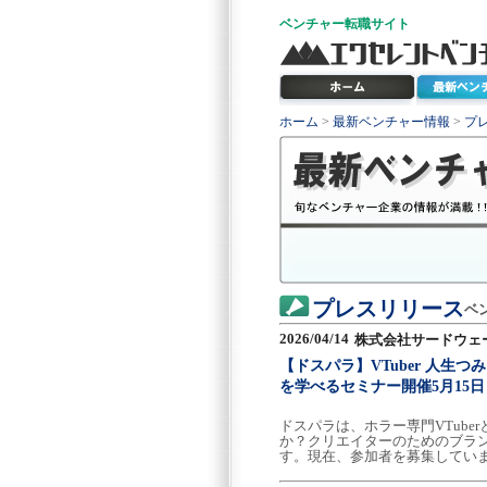
ベンチャー
転職サイト
ホーム
>
最新ベンチャー情報
>
プ
プレスリリース
ベ
2026/04/14
株式会社サードウェ
【ドスパラ】VTuber 人
を学べるセミナー開催5月15
ドスパラは、ホラー専門VTube
か？クリエイターのためのブラン
す。現在、参加者を募集してい