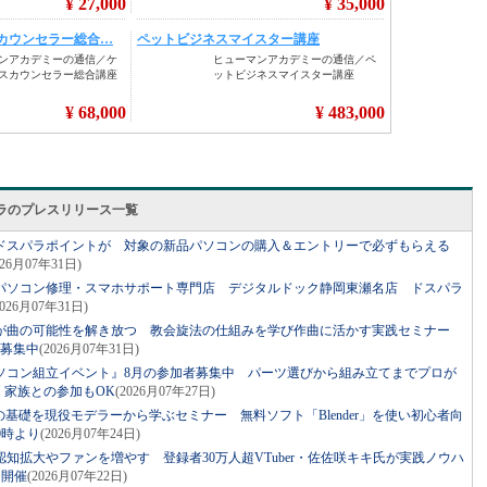
ラのプレスリリース一覧
のドスパラポイントが 対象の新品パソコンの購入＆エントリーで必ずもらえる
026月07年31日)
パソコン修理・スマホサポート専門店 デジタルドック静岡東瀬名店 ドスパラ
2026月07年31日)
が曲の可能性を解き放つ 教会旋法の仕組みを学び作曲に活かす実践セミナー
者募集中
(2026月07年31日)
ソコン組立イベント』8月の参加者募集中 パーツ選びから組み立てまでプロが
・家族との参加もOK
(2026月07年27日)
の基礎を現役モデラーから学ぶセミナー 無料ソフト「Blender」を使い初心者向
0時より
(2026月07年24日)
知拡大やファンを増やす 登録者30万人超VTuber・佐佐咲キキ氏が実践ノウハ
り開催
(2026月07年22日)