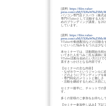
[資料:
https://files.value-
press.com/czMjYXJ0aWNsZSMyM
パソコン専門店ドスパラ（株式
専門VTuberとして活動する人
めのブランディング講座」を20
しています。
[資料:
https://files.value-
press.com/czMjYXJ0aWNsZSMy
VTuberや動画配信などの活
いといった悩みをもつ人は少な
本セミナーでは、活動開始当初か
いてきた人生つみこ氏を講師に
VTuber活動を始めたい方だ
直すきっかけとなる内容です。
【セミナーの主な内容】
・なぜホラーというジャンルに
・どのようにブランディングを
・専門特化のメリットと難しさ
・活動を継続するために大切に
セミナー後半に、チャットでの
す。
多くの皆様のご参加をお待ちし
【セミナー参加申し込み】下記