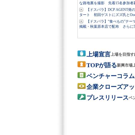
な路地裏を撮影 先着15名参加
【ドスパラ】DCP AGENT
タート 初回ゲストにズズ氏とOoo
【ドスパラ】“食べもの”テー
掲載・秋葉原本店で配布 さらに
上場宣言
上場を目指す
TOPが語る
新興市場
ベンチャーコラム
企業クローズアッ
プレスリリース
ベ