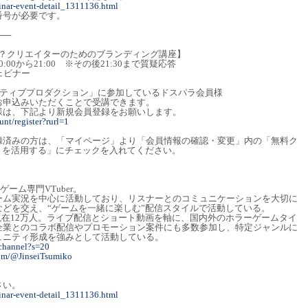
inar-event-detail_1311136.html
番号が必要です。
──
か？クリエイターのためのブランディング講座】
0:00から21:00 ※その後21:30まで質疑応答
ェビナー
イティブプロダクション」に参加しているドスパラ会員様
お申込みいただくことで受講できます。
様は、下記より新規会員登録をお願いします。
nt/register?rurl=1
録済みの方は、「マイページ」より「会員情報の確認・変更」内の「無料ク
）を活用する」にチェックを入れてください。
ゲーム専門VTuber。
ーム実況を中心に活動しており、リスナーとのコミュニケーションを大切に
どを交え、“ゲームを一緒に楽しむ”配信スタイルで活動している。
数は現在12万人。ライブ配信とショート動画を軸に、国内外のホラーゲームタイ
企業とのコラボ配信やプロモーション案件にも多数参加し、特定ジャンルに
ュニティ形成を強みとして活動している。
_channel?s=20
com/@JinseiTsumiko
さい。
inar-event-detail_1311136.html