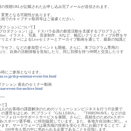
の視聴URLが記載されたお申し込み完了メールが送信されます。
く変更となる可能性があります。
止画でのキャプチャ取得等はご遠慮ください。
ロダクションについて】
ブ プロダクション）は、ドスパラ会員の創造活動を支援するプログラムで
uber、イラスト、写真、音楽制作、AIなど、幅広いクリエイティブ分野をサ
リエイターによるLiveセミナーとアーカイブ動画を通じて、最新の知識と
グラセフ」などの参加型イベントも開催。さらに、本プログラム専用の
意しており、自身の活動情報を告知したり、同じ目標を持つ仲間と交流したりす
み時にご参加となります。
a.co.jp/dcp-seminar-event-list.html
ダクション 過去のセミナー動画
nar-event-list-archive.html
──
いて】
人のお客様の課題解決のためのソリューションビジネスを行うIT企業で
運営をはじめ、PCブランド『GALLERIA』、『THIRDWAVE』などの企
ターフォローやサポートサービスを展開。さらに、高校生のためのeスポー
日本高校eスポーツ選手権』に特別協賛しています。また、各地方自治体に対し、e
います。サードウェーブは最先端の技術を安心と共にお届けすることで、よ
、100年先も世の中に求められる企業であることを目指します。