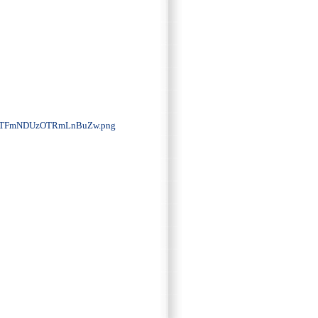
OTFmNDUzOTRmLnBuZw.png