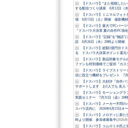
【ドスパラ】“また視聴した
する配信づくり講座 8月12日（
【ドスパラ】ミニマルフォト
場 8月15日（土）開催 撮影機
【ドスパラ】最大でPCパー
『ドスパラ大決算 夏の自作PC強
【ドスパラ】“記録”を“物語
説 8月26日（水）20時より開催
【ドスパラ】総額1億円分ド
る ドスパラ大決算ポイント還元
【ドスパラ】新品対象モデルの
ファンも特別価格でご提供『カス
【ドスパラ】ライブストリー
信に役立つ機材をプレゼント 7月
【ドスパラ】大好評『自作パ
サポートします お1人でも 友人
【ドスパラ】モーショングラ
実践セミナー 7月31日（金）2
【ドスパラ】メーカー不問の
スパラ店内に 2026年6月25日オ
【ドスパラ】メロディに新たな
時より開催 参加者募集中
(2026
【ドスパラ】コムロミホ氏と