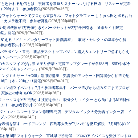
い”と思われる配信とは 視聴者を常連リスナーへつなげる技術 リスナーが定着
水）20時より 参加者募集
(2026月07年16日)
をフォトウォークでプロから直接学ぶ フォトグラファー しふぉん氏と巡るお台
材・カメラ歴不問 参加者募集
(2026月07年08日)
ツや周辺機器が1万円値引きやパーツセットが2万5千円引き 通販サイト限定
化祭』開催
(2026月07年07日)
”に変える『ドキュメンタリーフォト撮影講座』 取材・セレクトの基本から解
 参加者募集中
(2026月07年06日)
スパラポイント還元 新品デスクトップパソコン購入＆エントリーで必ずもらえ
キャンペーン
(2026月07年03日)
カスタマイズがお得 メモリ倍増・電源アップグレードが各888円 SSDや水冷
タマイズキャンペーン』
(2026月07年03日)
ミングミキサー「AG08」活用術講座 受講後のアンケート回答者から抽選で配
16日（木）20時より開催
(2026月07年01日)
ソコン組立イベント』7月の参加者募集中 パーツ選びから組み立てまでプロが
・家族との参加もOK
(2026月06年26日)
フィックスをMVで活かす技術を学ぶ 映像クリエイター とら氏によるMV制作
0時より 参加者募集中
(2026月06年26日)
パソコン・スマートフォン修理専門店 デジタルドック大分光吉インター店 ド
ープン
(2026月06年24日)
表情を宿すコードアレンジ 西島尊大氏が”リハモ”を徹底解説 7月8日(水) 20
月06年18日)
巡る第16回フォトウォーク 宮城県で初開催 プロのアドバイスを受けてレトロ