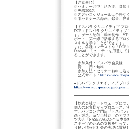
【注意事項】
※セミナーお申し込み後、参加用
※先着500名
※内容やスケジュールは予告な
※本セミナーの録画、録音、静
【ドスパラ クリエイティブ プ
DCP（ドスパラ クリエイティ
す。ゲーム配信、動画制作、VT
ポート。第一線で活躍するプロク
スキルを学ぶことができます。
また、各種コンテストや「DCP
Discordコミュニティを用
ることができます。
・参加条件：ドスパラ会員様
・費 用：無料
・参加方法：セミナーお申し込
・公式サイト：
https://www.dospar
●ドスパラ クリエイティブ プロ
https://www.dospara.co.jp/dcp-semi
─────────────────────
【株式会社サードウェーブにつ
個人のお客様からプロユース、法
す。パソコン専門店『ドスパラ』の
画・製造、及び当社だけのアフ
ツ大会『NASEF JAPAN全
スポーツのための支援を行って
り良い情報化社会の実現に貢献し