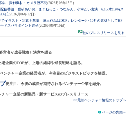
者募集 撮影機材・カメラ歴不問
(2026月06年15日)
発の配信番組 猫研あいお、まぐねっこ・つなかん、小幸たい出演 6.18(木)19時ス
Da氏
(2026月06年12日)
マでイラスト・写真を募集 選出作品はDCPカレンダー9・10月の素材としてHP
5千ドスパラポイント進呈
(2026月06年10日)
他のプレスリリースを見る
経営者が成長戦略と決意を語る
上場企業のTOPが、上場の経緯や成長戦略を語る。
ベンチャー企業の経営者が、今注目のビジネストピックを解説。
プ
要注目、今後の成長が期待されるベンチャー企業を紹介。
ンチャー企業の新製品・新サービスのプレスリリース
>>最新ベンチャー情報のトップへ
ページの先頭へ