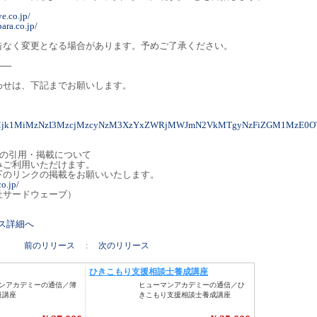
ve.co.jp/
ara.co.jp/
告なく変更となる場合があります。予めご了承ください。
──
わせは、下記までお願いします。
MyMjk1MiMzNzI3MzcjMzcyNzM3XzYxZWRjMWJmN2VkMTgyNzFiZGM1MzE0
トの引用・掲載について
みご利用いただけます。
下のリンクの掲載をお願いいたします。
o.jp/
社サードウェーブ）
リース詳細へ
前のリリース
:
次のリリース