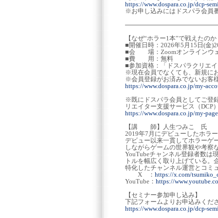
https://www.dospara.co.jp/dcp-sem
※お申し込みにはドスパラ会員
─────────────────────
【なぜ“ホラー1本”で戦えたの
■開催日時：2026年5月15日(金)2
■会 場：Zoomオンラインウ
■費 用：無料
■参加資格：「ドスパラクリエ
※現在会員でなくても、新規に
※会員登録がお済みでないお客
https://www.dospara.co.jp/my-accou
※既にドスパラ会員としてご登
リエイター支援サービス（DCP
https://www.dospara.co.jp/my-page
【講 師】人生つみこ 氏
2019年7月にデビューしたホラー
デビュー以来一貫してホラーゲ
しながらゲームの世界観や考察な
YouTubeチャンネル登録者
トルを幅広く取り上げている。
特化したチャンネル運営とコミ
X ：
https://x.com/tsumiko
YouTube：
https://www.youtube.
【セミナー参加申し込み】
下記フォームよりお申込みくだ
https://www.dospara.co.jp/dcp-sem