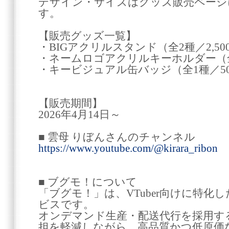
デザイン・サイズはグッズ販売ページ
す。
【販売グッズ一覧】
・BIGアクリルスタンド（全2種／2,5
・ネームロゴアクリルキーホルダー（全
・キービジュアル缶バッジ（全1種／5
【販売期間】
2026年4月14日～
■ 雲母 りぼんさんのチャンネル
https://www.youtube.com/@kirara_ribon
■ ブグモ！について
「ブグモ！」は、VTuber向けに特化
ビスです。
オンデマンド生産・配送代行を採用するこ
担を軽減しながら、高品質かつ低原価