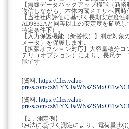
【無線データバックアップ機能（新搭
送信しながら、本体内蔵メモリへ同時
【当社社内評価に基づく長期安定度性
AD9832Aと同等以上の安定度を確認
特定条件下）。
【入力保護機能（新搭載）】測定対象の絶
メータ）を保護します。
【拡張オプション対応】大容量積分コ
テリ（オプション）により、長尺ケー
能です。
[資料:
https://files.value-
press.com/czMjYXJ0aWNsZSMxOTIwNC
]
[資料:
https://files.value-
press.com/czMjYXJ0aWNsZSMxOTIwNC
]
【2．測定例】
Q-t法に基づく測定により、電荷量比Q(