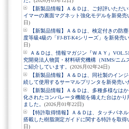
た。
(2026月03年12日)
【新製品情報】Ａ＆Ｄは、ご好評いただいて
イマーの裏面マグネット強化モデルを新発売
日)
【新製品情報】Ａ＆Ｄは、検定付きの防塵
度等級4級の「FJ-BT-K4シリーズ」を新発
日)
Ａ＆Ｄは、情報マガジン『ＷＡＹ』VOL.
究開発法人物質・材料研究機構（NIMS/ニ
ご紹介しています。
(2026月02年24日)
【新製品情報】Ａ＆Ｄは、同社製のインジ
続して使用するサーマルプリンタを新発売い
【新製品情報】Ａ＆Ｄは、多種多様なはか
化されたコンパレータ機能を備えた台はかり
ました。
(2026月01年22日)
【特許取得情報】Ａ＆Ｄは、タッチパネル
搭載した樹脂測定ガイドに関する特許を取得
日)