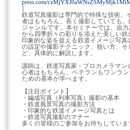
press.com/czMjYXJ0aWNsZSMyMjk1Mi
]
鉄道写真撮影は専門的で特殊な技術、
者はもちろん、長く撮影していても、
ジャンルです。本セミナーでは、迫力
から四季折々の彩りを添えた美しい鉄
印象的な姿を捉える鉄道イメージ写真
の設定や撮影テクニック、狙い方、そ
ど、具体的に解説します。
講師は、鉄道写真家・プロカメラマン
心者はもちろん、ベテランもワンラン
ための基本が学べます。
【注目ポイント】
・編成写真（列車写真）撮影の基本
・鉄道風景写真の撮影方法
・印象的な鉄道イメージ写真とは
・鉄道写真撮影のマナー
多くの皆様のご参加をお待ちしていま