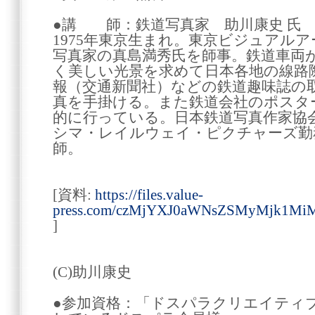
●講 師：鉄道写真家 助川康史 氏
1975年東京生まれ。東京ビジュアル
写真家の真島満秀氏を師事。鉄道車両
く美しい光景を求めて日本各地の線路
報（交通新聞社）などの鉄道趣味誌の
真を手掛ける。また鉄道会社のポスタ
的に行っている。日本鉄道写真作家協会
シマ・レイルウェイ・ピクチャーズ勤
師。
[資料:
https://files.value-
press.com/czMjYXJ0aWNsZSMyMjk1M
]
(C)助川康史
●参加資格：「ドスパラクリエイティ