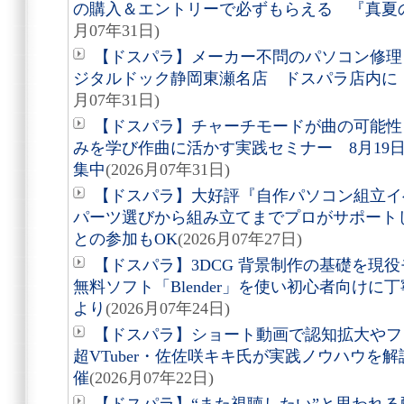
の購入＆エントリーで必ずもらえる 『真夏
月07年31日)
【ドスパラ】メーカー不問のパソコン修理
ジタルドック静岡東瀬名店 ドスパラ店内に 2
月07年31日)
【ドスパラ】チャーチモードが曲の可能性
みを学び作曲に活かす実践セミナー 8月19日(
集中
(2026月07年31日)
【ドスパラ】大好評『自作パソコン組立
パーツ選びから組み立てまでプロがサポートし
との参加もOK
(2026月07年27日)
【ドスパラ】3DCG 背景制作の基礎を
無料ソフト「Blender」を使い初心者向けに丁
より
(2026月07年24日)
【ドスパラ】ショート動画で認知拡大やフ
超VTuber・佐佐咲キキ氏が実践ノウハウを解
催
(2026月07年22日)