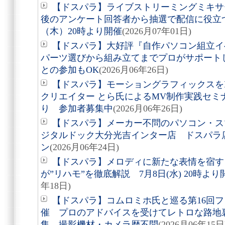
【ドスパラ】ライブストリーミングミキサー
後のアンケート回答者から抽選で配信に役立つ
（木）20時より開催
(2026月07年01日)
【ドスパラ】大好評『自作パソコン組立
パーツ選びから組み立てまでプロがサポートし
との参加もOK
(2026月06年26日)
【ドスパラ】モーショングラフィックスを
クリエイター とら氏によるMV制作実践セミナ
り 参加者募集中
(2026月06年26日)
【ドスパラ】メーカー不問のパソコン・ス
ジタルドック大分光吉インター店 ドスパラ店内
ン
(2026月06年24日)
【ドスパラ】メロディに新たな表情を宿す
が”リハモ”を徹底解説 7月8日(水) 20時よ
年18日)
【ドスパラ】コムロミホ氏と巡る第16回
催 プロのアドバイスを受けてレトロな路地裏
集 撮影機材・カメラ歴不問
(2026月06年15日