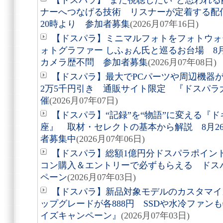
【ドスパラ】“また視聴したい”と思われ
ナーへつなげる技術 リスナーが定着する配信
20時より 参加者募集
(2026月07年16日)
【ドスパラ】ミニマルフォトをフォトウォ
ォトグラファー しふぉん氏と巡るお台場 8
カメラ歴不問 参加者募集
(2026月07年08日)
【ドスパラ】最大でPCパーツや周辺機器
2万5千円引き 通販サイト限定 『ドスパラ
催
(2026月07年07日)
【ドスパラ】“記録”を“物語”に変える『
座』 取材・セレクトの基本から解説 8月2
者募集中
(2026月07年06日)
【ドスパラ】総額1億円分ドスパラポイン
コン購入＆エントリーで必ずもらえる ドス
ペーン
(2026月07年03日)
【ドスパラ】新品対象モデルのカスタマイ
ップグレードが各888円 SSDや水冷ファン
イズキャンペーン』
(2026月07年03日)