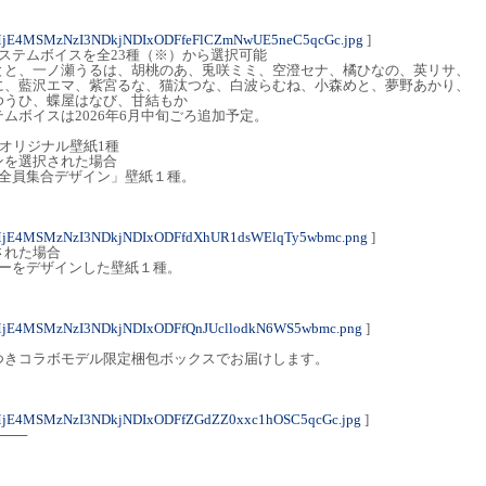
MjE4MSMzNzI3NDkjNDIxODFfeFlCZmNwUE5neC5qcGc.jpg
]
ステムボイスを全23種（※）から選択可能
とと、一ノ瀬うるは、胡桃のあ、兎咲ミミ、空澄セナ、橘ひなの、英リサ、
に、藍沢エマ、紫宮るな、猫汰つな、白波らむね、小森めと、夢野あかり、
ゆうひ、蝶屋はなび、甘結もか
ムボイスは2026年6月中旬ごろ追加予定。
オリジナル壁紙1種
ンを選択された場合
！全員集合デザイン」壁紙１種。
MjE4MSMzNzI3NDkjNDIxODFfdXhUR1dsWElqTy5wbmc.png
]
された場合
バーをデザインした壁紙１種。
MjE4MSMzNzI3NDkjNDIxODFfQnJUcllodkN6WS5wbmc.png
]
つきコラボモデル限定梱包ボックスでお届けします。
MjE4MSMzNzI3NDkjNDIxODFfZGdZZ0xxc1hOSC5qcGc.jpg
]
───