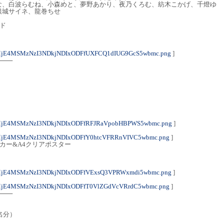
な、白波らむね、小森めと、夢野あかり、夜乃くろむ、紡木こかげ、千燈ゆ
銀城サイネ、龍巻ちせ
ッド
MjE4MSMzNzI3NDkjNDIxODFfUXFCQ1dIUG9GcS5wbmc.png
]
───
MjE4MSMzNzI3NDkjNDIxODFfRFJRaVpobHBPWS5wbmc.png
]
MjE4MSMzNzI3NDkjNDIxODFfY0htcVFRRnVIVC5wbmc.png
]
カー&A4クリアポスター
MjE4MSMzNzI3NDkjNDIxODFfVExsQ3VPRWxmdi5wbmc.png
]
MjE4MSMzNzI3NDkjNDIxODFfT0VlZGdVcVRrdC5wbmc.png
]
───
名分）