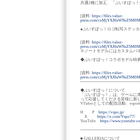
共通2種に加え、「ぶいすぽっ
[資料:
https://files.value-
press.com/czMjYXJ0aWNsZSM0
●ぶいすぽっ！ロゴ転写ステッカ
[資料:
https://files.value-
press.com/czMjYXJ0aWNsZSM0
※ノートモデルにはカスタムパ
◆ぶいすぽっ！コラボモデル特
[資料:
https://files.value-
press.com/czMjYXJ0aWNsZSM0
─────────────────────
◆ぶいすぽっ！について
「ぶいすぽっ！」は、ゲームに本
って応援してくださる皆様に新しい一歩を
VTuberとしての配信活動、e
H P
https://vspo.jp/
X
https://x.com/Vspo77/
YouTube
https://www.youtube.
─────────────────────
■ GALLERIAについて