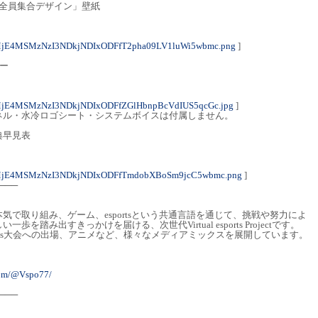
！全員集合デザイン」壁紙
MjE4MSMzNzI3NDkjNDIxODFfT2pha09LV1luWi5wbmc.png
]
ー
MjE4MSMzNzI3NDkjNDIxODFfZGlHbnpBcVdIUS5qcGc.jpg
]
ネル・水冷ロゴシート・システムボイスは付属しません。
典早見表
MjE4MSMzNzI3NDkjNDIxODFfTmdobXBoSm9jcC5wbmc.png
]
───
気で取り組み、ゲーム、esportsという共通言語を通じて、挑戦や努力によ
踏み出すきっかけを届ける、次世代Virtual esports Projectです。
sports大会への出場、アニメなど、様々なメディアミックスを展開しています。
com/@Vspo77/
───