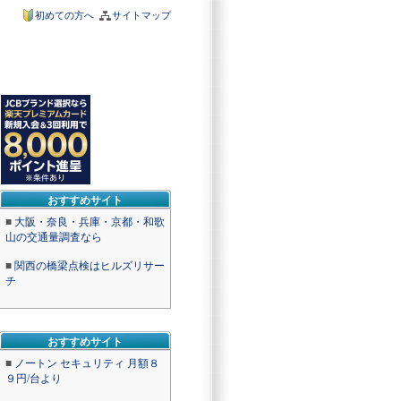
初めての方へ
サイトマップ
おすすめサイト
■
大阪・奈良・兵庫・京都・和歌
山の交通量調査なら
■
関西の橋梁点検はヒルズリサー
チ
おすすめサイト
■
ノートン セキュリティ 月額８
９円/台より