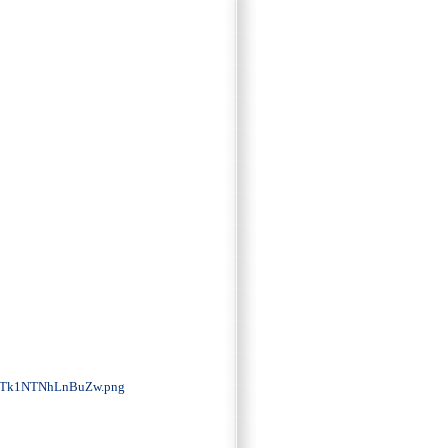
MTk1NTNhLnBuZw.png