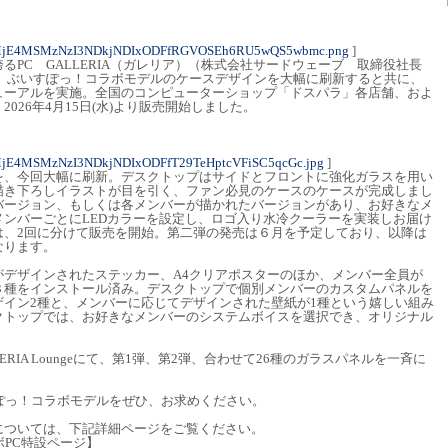
0MjE4MSMzNzI3NDkjNDIxODFfRGVOSEh6RU5wQS5wbmc.png
]
るPC GALLERIA（ガレリア）（株式会社サードウェーブ 取締役社長
は、ぶいすぽっ！コラボモデルのケースデザインを大幅に刷新すると共に、
ューアルを実施。全国のコンピューターショップ「ドスパラ」各店舗、およ
026年4月15日(水)より販売開始しました。
jE4MSMzNzI3NDkjNDIxODFfT29TeHptcVFiSC5qcGc.jpg
]
を、今回大幅に刷新。デスクトップはサイドとフロントに強化ガラスを用い
描き下ろしイラストが目を引く、ファン必見のケースのケースが完成しまし
バージョン、もしくは各メンバーが描かれたバージョンがあり、お好きなメ
ンバーごとにLEDカラーを設定し、ロゴ入り水冷クーラーを実装しお届け
は、2回に分けて販売を開始。第二弾の発売は６月を予定しており、以降は
なります。
がデザインされたステッカー、A4クリアポスターのほか、メンバー全員が
３種をインストール済み。デスクトップで個別メンバーのカスタムパネルを
ザイン2種と、メンバーに応じてデザインされた壁紙が1種という嬉しい組み
クトップでは、お好きなメンバーのシステムボイスを選択でき、オリジナル
RIA Loungeにて、第1弾、第2弾、合わせて26種のガラスパネルを一斉に
いすぽっ！コラボモデルをぜひ、お求めください。
については、下記詳細ページをご覧ください。
ラボPC特設ページ】