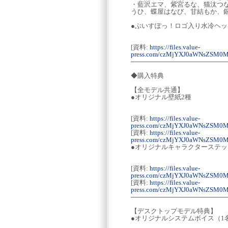
・藍沢エマ、紫宮るな、猫汰つ
うひ、蝶屋はなび、甘結もか、
●ぶいすぽっ！ロゴ入り水冷ヘ
[資料:
https://files.value-
press.com/czMjYXJ0aWNsZSM0
─────────────────────
◆購入特典
【全モデル共通】
●オリジナル壁紙2種
[資料:
https://files.value-
press.com/czMjYXJ0aWNsZSM0
[資料:
https://files.value-
press.com/czMjYXJ0aWNsZSM0
●オリジナルキャラクターステッ
[資料:
https://files.value-
press.com/czMjYXJ0aWNsZSM0
[資料:
https://files.value-
press.com/czMjYXJ0aWNsZSM0
─────────────────────
【デスクトップモデル特典】
●オリジナルシステムボイス（1