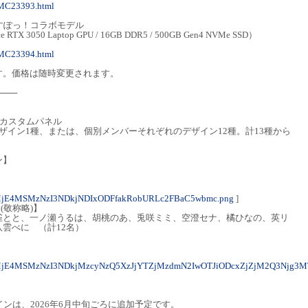
/MC23393.html
N ぶいすぽっ！コラボモデル
e RTX 3050 Laptop GPU / 16GB DDR5 / 500GB Gen4 NVMe SSD）
/MC23394.html
す。価格は随時変更されます。
───
たカスタムパネル
ザイン1種、または、個別メンバーそれぞれのデザイン12種。計13種から
ン】
MjE4MSMzNzI3NDkjNDIxODFfakRobURLc2FBaC5wbmc.png
]
(敬称略)】
雀とと、一ノ瀬うるは、胡桃のあ、兎咲ミミ、空澄セナ、橘ひなの、英リ
雲べに （計12名）
MjE4MSMzNzI3NDkjMzcyNzQ5XzJjYTZjMzdmN2IwOTJiODcxZjZjM2Q3Njg3
ンは、2026年6月中旬ごろに追加予定です。