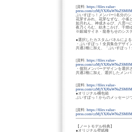
[資料:
https://files.value-
press.com/czMjYXJ0aWNsZSM0
ぶいすぽっ！メンバー1名分のシ
花芽すみれ、花芽なずな、小雀
如月れん、神成きゅぴ、八雲べ
夜乃くろむ、紡木こかげ、千燈
※銀城サイネ・龍巻ちせのシステ
●選択したカスタムパネルによる
・ぶいすぽっ！全員集合デザイ
共通2種に加え、「ぶいすぽっ
[資料:
https://files.value-
press.com/czMjYXJ0aWNsZSM0
・個別メンバーデザインを選択
共通2種に加え、選択したメン
[資料:
https://files.value-
press.com/czMjYXJ0aWNsZSM0
●オリジナル梱包箱
ぶいすぽっ！からのメッセージ
[資料:
https://files.value-
press.com/czMjYXJ0aWNsZSM0
─────────────────────
【ノートモデル特典】
●オリジナル壁紙種