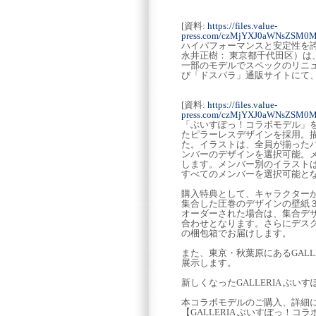
[資料:
https://files.value-
press.com/czMjYXJ0aWNsZSM
ハイパフォーマンスと安定性を誇
永井正樹： 東京都千代田区）
一部のモデルでスペックのリニ
び「ドスパラ」通販サイトにて、2
[資料:
https://files.value-
press.com/czMjYXJ0aWNsZSM0M
「ぶいすぽっ！コラボモデル」
たピラーレスデザインを採用。
た。イラストは、全員が揃った
ンバーのデザインを選択可能。メ
します。メンバー別のイラスト
すべてのメンバーを選択可能と
購入特典として、キャラクター
集合した圧巻のデザインの壁紙
オーダーされた場合は、集合デ
合わせとなります。さらにデス
の梱包箱でお届けします。
また、東京・秋葉原にあるGALLE
展示します。
新しくなったGALLERIA ぶ
本コラボモデルのご購入、詳細
【GALLERIA ぶいすぽっ！コ