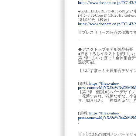
https://www.dospara.co.jp/TC143
●GALLERIA RL7C-R35-5
(インテルCore i7 13620H / GeForc
184,980円（税込）
https://www.dospara.co.jp/TC143
※プレスリリース時点の価格で
─────────────────────
◆デスクトップモデル製品特長
●描き下ろしイラストを使用し
第1弾：ぶいすぽっ！全体集合デ
選択可能。
【ぶいすぽっ！全員集合デザイ
[資料:
https://files.value-
press.com/czMjYXJ0aWNsZSM0
【第1弾 個別メンバーデザイン 
・花芽すみれ、花芽なずな、小
サ、如月れん、 神成きゅぴ、八
[資料:
https://files.value-
press.com/czMjYXJ0aWNsZSM0
]
※下記13名の個別メンバーデザイ