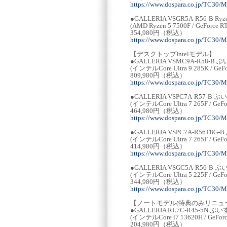
https://www.dospara.co.jp/TC30/
●GALLERIA VSGR5A-R56-B
(AMD Ryzen 5 7500F / GeForce 
354,980円（税込）
https://www.dospara.co.jp/TC30/
【デスクトップIntelモデル】
●GALLERIA VSMC9A-R58
(インテルCore Ultra 9 285K / GeF
809,980円（税込）
https://www.dospara.co.jp/TC30/
●GALLERIA VSPC7A-R57
(インテルCore Ultra 7 265F / GeF
464,980円（税込）
https://www.dospara.co.jp/TC30/
●GALLERIA VSPC7A-R56T
(インテルCore Ultra 7 265F / GeFo
414,980円（税込）
https://www.dospara.co.jp/TC30/
●GALLERIA VSGC5A-R56
(インテルCore Ultra 5 225F / GeF
344,980円（税込）
https://www.dospara.co.jp/TC30/
【ノートモデル(特典のみリニュ
●GALLERIA RL7C-R45-5
(インテルCore i7 13620H / GeForc
204,980円（税込）