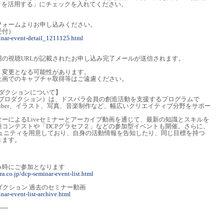
）を活用する」にチェックを入れてください。
フォームよりお申し込みください。
受付）
inar-event-detail_1211125.html
の視聴URLが記載されたお申し込み完了メールが送信されます。
く変更となる可能性があります。
止画でのキャプチャ取得等はご遠慮ください。
ロダクションについて】
ブ プロダクション）は、ドスパラ会員の創造活動を支援するプログラムで
uber、イラスト、写真、音楽制作など、幅広いクリエイティブ分野をサポー
ーによるLiveセミナーとアーカイブ動画を通じて、最新の知識とスキルを
コンテストや「DCPグラセフ２」などの参加型イベントも開催。さらに、
dコミュニティを用意しており、自身の活動情報を告知したり、同じ目標を持つ
きます。
み時にご参加となります
a.co.jp/dcp-seminar-event-list.html
ダクション 過去のセミナー動画
nar-event-list-archive.html
──