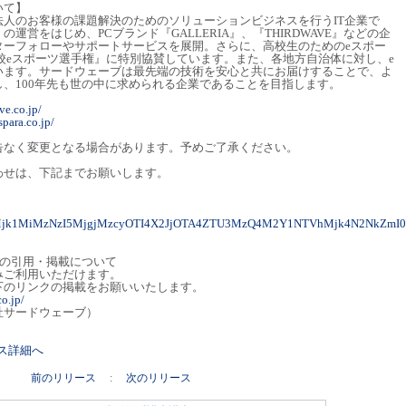
いて】
人のお客様の課題解決のためのソリューションビジネスを行うIT企業で
運営をはじめ、PCブランド『GALLERIA』、『THIRDWAVE』などの企
ターフォローやサポートサービスを展開。さらに、高校生のためのeスポー
日本高校eスポーツ選手権』に特別協賛しています。また、各地方自治体に対し、e
います。サードウェーブは最先端の技術を安心と共にお届けすることで、よ
、100年先も世の中に求められる企業であることを目指します。
ve.co.jp/
para.co.jp/
告なく変更となる場合があります。予めご了承ください。
わせは、下記までお願いします。
yMjk1MiMzNzI5MjgjMzcyOTI4X2JjOTA4ZTU3MzQ4M2Y1NTVhMjk4N2NkZmI
トの引用・掲載について
みご利用いただけます。
下のリンクの掲載をお願いいたします。
o.jp/
社サードウェーブ）
リース詳細へ
前のリリース
:
次のリリース