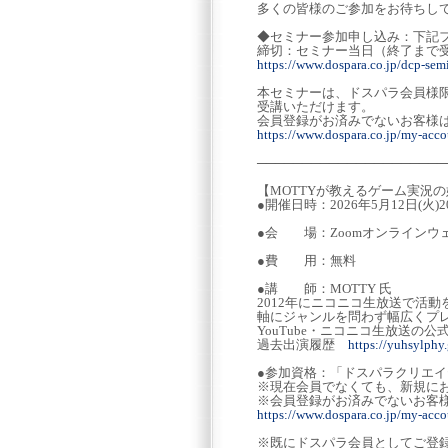
多くの皆様のご参加をお待ちし
◆セミナー参加申し込み：下記
締切：セミナー当日（終了まで
https://www.dospara.co.jp/dcp-sem
本セミナーは、ドスパラ会員様
受講いただけます。
会員登録がお済みでないお客様
https://www.dospara.co.jp/my-accou
─────────────────────
【MOTTYが教えるゲーム実況
●開催日時：2026年5月12日(火)2
●会 場：Zoomオンラインウ
●費 用：無料
●講 師：MOTTY 氏
2012年にニコニコ生放送で活動
軸にジャンルを問わず幅広くプ
YouTube・ニコニコ生放送
過去出演履歴
https://yuhsylphy.
●参加資格：「ドスパラクリエ
※現在会員でなくても、新規に
※会員登録がお済みでないお客
https://www.dospara.co.jp/my-accou
※既にドスパラ会員としてご登