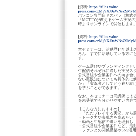
[資料:
https://files.value-
press.com/czMjYXJ0aWNsZSMyM
パソコン専門店ドスパラ（株式
『MOTTYが教えるゲーム実況の
時よりオンラインで開催します
[資料:
https://files.value-
press.com/czMjYXJ0aWNsZSMyM
本セミナーは、活動歴14年以上
ろん、すでに活動している方に
す。
ゲーム選びやブランディングと
生配信それぞれに適した実況ス
公式番組や企業案件への向き合い
ない実践知についても具体的に
か」「実況者としてどう在り続
を学ぶことができます。
なお、本セミナーは同講師によ
を未受講でも分かりやすい内容
【こんな方におすすめ】
・「ただプレイする実況」から
・トーク力や表現力を高めたい
・動画と生配信の違いを理解し
・公式番組や企業案件など、活
・ファンとの関係構築やSNS活