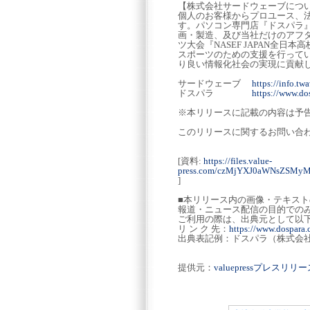
【株式会社サードウェーブにつ
個人のお客様からプロユース、法
す。パソコン専門店『ドスパラ』の
画・製造、及び当社だけのアフ
ツ大会『NASEF JAPAN全
スポーツのための支援を行って
り良い情報化社会の実現に貢献し
サードウェーブ
https://info.twa
ドスパラ
https://www.dos
※本リリースに記載の内容は予
このリリースに関するお問い合
[資料:
https://files.value-
press.com/czMjYXJ0aWNsZSM
]
■本リリース内の画像・テキス
報道・ニュース配信の目的での
ご利用の際は、出典元として以
リ ン ク 先：
https://www.dospara.c
出典表記例：ドスパラ（株式会
提供元：
valuepressプレスリ