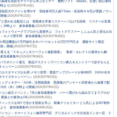
の基礎を現役モデラーから学ぶセミナー 無料ソフト「Blender」を使い初心者向
0時より
(2026月07年24日)
知拡大やファンを増やす 登録者30万人超VTuber・佐佐咲キキ氏が実践ノウハ
り開催
(2026月07年22日)
い”と思われる配信とは 視聴者を常連リスナーへつなげる技術 リスナーが定着
水）20時より 参加者募集
(2026月07年16日)
をフォトウォークでプロから直接学ぶ フォトグラファー しふぉん氏と巡るお台
材・カメラ歴不問 参加者募集
(2026月07年08日)
ツや周辺機器が1万円値引きやパーツセットが2万5千円引き 通販サイト限定
化祭』開催
(2026月07年07日)
”に変える『ドキュメンタリーフォト撮影講座』 取材・セレクトの基本から解
 参加者募集中
(2026月07年06日)
スパラポイント還元 新品デスクトップパソコン購入＆エントリーで必ずもらえ
キャンペーン
(2026月07年03日)
カスタマイズがお得 メモリ倍増・電源アップグレードが各888円 SSDや水冷
タマイズキャンペーン』
(2026月07年03日)
ミングミキサー「AG08」活用術講座 受講後のアンケート回答者から抽選で配
16日（木）20時より開催
(2026月07年01日)
ソコン組立イベント』7月の参加者募集中 パーツ選びから組み立てまでプロが
・家族との参加もOK
(2026月06年26日)
フィックスをMVで活かす技術を学ぶ 映像クリエイター とら氏によるMV制作
0時より 参加者募集中
(2026月06年26日)
パソコン・スマートフォン修理専門店 デジタルドック大分光吉インター店 ド