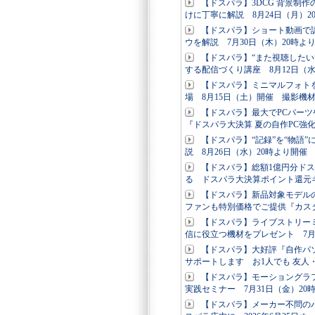
【ドスパラ】3DCG 背景制作
けに丁寧に解説 8月24日（月）2
【ドスパラ】ショート動画で認
ウを解説 7月30日（木）20時よ
【ドスパラ】“また視聴した
する配信づくり講座 8月12日（
【ドスパラ】ミニマルフォト
場 8月15日（土）開催 撮影機
【ドスパラ】最大でPCパー
『ドスパラ大決算 夏の自作PC強
【ドスパラ】“記録”を“物語
説 8月26日（水）20時より開催
【ドスパラ】総額1億円分ド
る ドスパラ大決算ポイント還元
【ドスパラ】新品対象モデルの
ファンも特別価格でご提供『カス
【ドスパラ】ライブストリー
信に役立つ機材をプレゼント 7月
【ドスパラ】大好評『自作パ
サポートします お1人でも 友人
【ドスパラ】モーショングラ
実践セミナー 7月31日（金）2
【ドスパラ】メーカー不問の