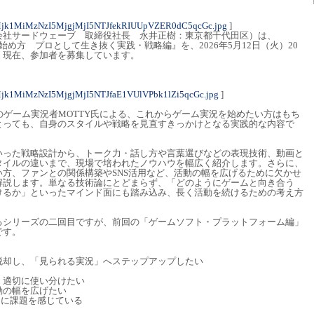
jk1MiMzNzI5MjgjMjI5NTJfekRIUUpVZER0dC5qcGc.jpg
]
会社サードウェーブ 取締役社長 永井正樹：東京都千代田区）は、
始め方 プロとして生き抜く実践・戦略編』を、2026年5月12日（火）20
。現在、参加者を募集しています。
jk1MiMzNzI5MjgjMjI5NTJfaE1VUlVPbk1lZi5qcGc.jpg
]
のゲーム実況者MOTTY氏による、これからゲーム実況を始めたい方はもち
とっても、自身のスタイルや戦略を見直すきっかけとなる実践的な内容で
いった戦略設計から、トーク力・話し方や言葉選びなどの表現技術、動画と
タイルの違いまで、現場で培われたノウハウを幅広く紹介します。さらに、
方、ファンとの関係構築やSNS活用など、活動の幅を広げるために欠かせ
解説します。単なる技術論にとどまらず、「どのようにゲームと向き合う
けるか」といったマインド面にも踏み込み、長く活動を続けるための考え方
るシリーズの二回目ですが、前回の「ゲームソフト・プラットフォーム編」
です。
脱却し、「見られる実況」へステップアップしたい
、適切に使い分けたい
動の幅を広げたい
用に課題を感じている