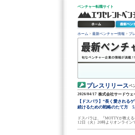
ベンチャー
転職サイト
ホーム
>
最新ベンチャー情報
>
プ
プレスリリース
ベ
2026/04/17
株式会社サードウェ
【ドスパラ】“長く愛されるゲ
続けるための戦略のたて方 5
ドスパラは、『MOTTYが教え
12日（火）20時よりオンライ