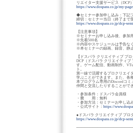
リエイター支援サービス（DCP
https://www.dospara.co.jp/my-page
◆セミナー参加申し込み：下記
締切：セミナー当日（終了まで
https://www.dospara.co.jp/dcp-sem
【注意事項】
※セミナーお申し込み後、参加用
※先着500名
※内容やスケジュールは予告な
※本セミナーの録画、録音、静
【ドスパラ クリエイティブ プ
DCP（ドスパラ クリエイティ
す。ゲーム配信、動画制作、VT
ト。
第一線で活躍するプロクリエイタ
学ぶことができます。また、各種
本プログラム専用のDiscor
仲間と交流したりすることがで
・参加条件：ドスパラ会員様
・費 用：無料
・参加方法：セミナーお申し込
・公式サイト：
https://www.dospar
●ドスパラ クリエイティブ プロ
https://www.dospara.co.jp/dcp-semi
─────────────────────