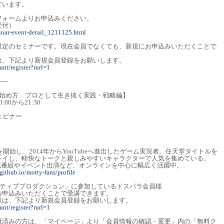
ています。
フォームよりお申込みください。
受付）
inar-event-detail_1211125.html
限定のセミナーです。現在会員でなくても、新規にお申込みいただくことで
は、下記より新規会員登録をお願いします。
nt/register?rurl=1
──
の始め方 プロとして生き抜く実践・戦略編】
0:00から21:30
ェビナー
を開始し、2014年からYouTubeへ進出したゲーム実況者。任天堂タイトルを
レイし、軽快なトークと親しみやすいキャラクターで人気を集めている。
の公式番組やイベント出演など、オンラインを中心に幅広く活躍中。
github.io/motty-fans/profile
イティブプロダクション」に参加しているドスパラ会員様
お申込みいただくことで受講できます。
様は、下記より新規会員登録をお願いします。
nt/register?rurl=1
録済みの方は、「マイページ」より「会員情報の確認・変更」内の「無料ク