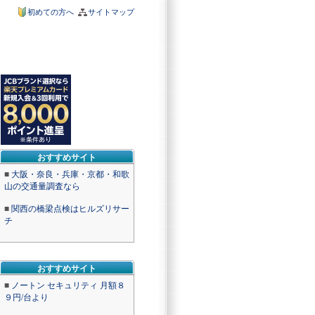
初めての方へ
サイトマップ
おすすめサイト
■
大阪・奈良・兵庫・京都・和歌
山の交通量調査なら
■
関西の橋梁点検はヒルズリサー
チ
おすすめサイト
■
ノートン セキュリティ 月額８
９円/台より