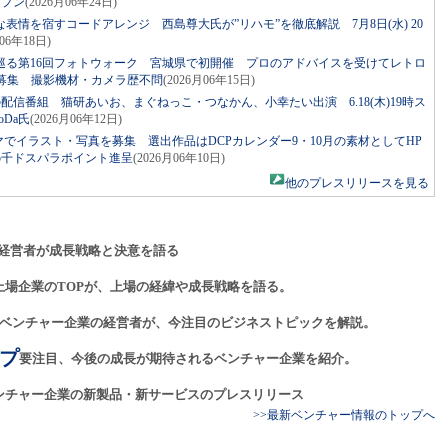
ープン
(2026月06年24日)
表情を宿すコードアレンジ 西島尊大氏が”リハモ”を徹底解説 7月8日(水) 20
月06年18日)
巡る第16回フォトウォーク 宮城県で初開催 プロのアドバイスを受けてレトロ
者募集 撮影機材・カメラ歴不問
(2026月06年15日)
発の配信番組 猫研あいお、まぐねっこ・つなかん、小幸たい出演 6.18(木)19時ス
Da氏
(2026月06年12日)
マでイラスト・写真を募集 選出作品はDCPカレンダー9・10月の素材としてHP
5千ドスパラポイント進呈
(2026月06年10日)
他のプレスリリースを見る
経営者が成長戦略と決意を語る
上場企業のTOPが、上場の経緯や成長戦略を語る。
ベンチャー企業の経営者が、今注目のビジネストピックを解説。
プ
要注目、今後の成長が期待されるベンチャー企業を紹介。
ンチャー企業の新製品・新サービスのプレスリリース
>>最新ベンチャー情報のトップへ