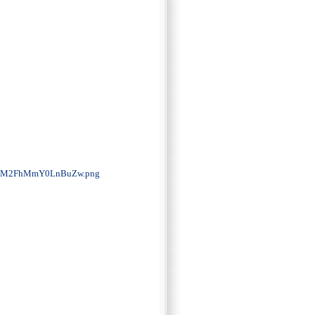
0M2FhMmY0LnBuZw.png