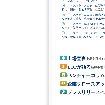
スパラ店内に 2026年6月25日オ
【ドスパラ】メロディに新たな
時より開催 参加者募集中
(2026
【ドスパラ】コムロミホ氏と
な路地裏を撮影 先着15名参加
【ドスパラ】DCP AGENT
タート 初回ゲストにズズ氏とOoo
【ドスパラ】“食べもの”テー
掲載・秋葉原本店で配布 さらに
上場宣言
上場を目指す
TOPが語る
新興市場
ベンチャーコラム
企業クローズアッ
プレスリリース
ベ