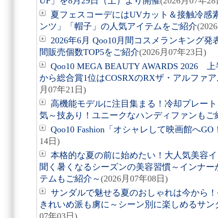
UP」を8月29日（土）より開催
(2026月07年28
夏フェスコーデにはUVカット＆接触冷感
ンツ」「帽子」の人気アイテムをご紹介
(202
2026年6月 Qoo10月間コスメランキン
間販売個数TOP5をご紹介
(2026月07年23日)
Qoo10 MEGA BEAUTY AWARDS 20
から総合賞1位はCOSRXのRXザ・アルファ
月07年21日)
高機能モデルに注目集まる！冷却プレート
気～技あり！ユニークなハンディファンもご
Qoo10 Fashion「オシャレして映画館へ
14日)
本格的な夏の前に始めたい！大人気美容イ
聞く暑くなるシーズンの美容習慣～インナー
テムもご紹介～
(2026月07年08日)
サンダルで魅せる夏のおしゃれは今から！
きれいめ派も虜に～シーン別に楽しめるサン
07年03日)