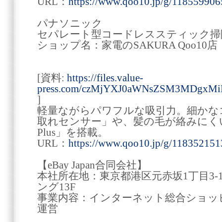
URL：
https://www.qoo10.jp/g/118559906
パナソニック
セパレート型コードレススティック掃
ショップ名：家電のSAKURA Qoo10店
[資料:
https://files.value-
press.com/czMjYXJ0aWNsZSM3MDgxM
]
軽量ながらパワフルな吸引力。細かな
取れセンサー」や、髪の毛が絡みにく
Plus」を搭載。
URL：
https://www.qoo10.jp/g/118352151
【eBay Japan合同会社】
本社所在地：東京都港区元赤坂1丁目3-
ング13F
事業内容：インターネット総合ショッピ
運営