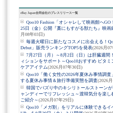
eBay Japan合同会社のプレスリリース一覧
Qoo10 Fashion「オシャレして映画館へ
25日（金）公開『藁にもすがる獣たち』映画
月08年03日)
毎週火曜日に新たなコスメに出会える！Qoo10
Debut」販売ランキングTOP5を発表
(2026月0
7月27日（月）～8月2日（日）は肝臓週
ィションをサポート～Qoo10おすすめ ビタ
ケアアイテム
(2026月07年30日)
Qoo10「働く女性の2026年夏休み事情調
する夏休み事情＆旅行準備実態を調査
(2026
韓国でバズり中のキシリトールストーンが
ャンディーでリフレッシュ～渡韓気分を楽しむ
ご紹介～
(2026月07年29日)
Qoo10「メガ割」をリアルに体験できるイベ