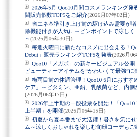
2026年5月 Qoo10月間コスメランキン
間販売個数TOP5をご紹介
(2026月07年02日)
省エネ基準引き上げ前の駆け込み需要が増
除機能付きが人気に～ピンポイントで涼しく
～
(2026月06年30日)
毎週火曜日に新たなコスメに出会える！Qoo10
Debut」販売ランキングTOP5を発表
(2026月0
Qoo10「メガポ」の新キービジュアル公
ビューティーアイテムを“かわいくて最強”に
梅雨目前の体調管理！Qoo10 6月におす
ケア」～ビタミン、亜鉛、乳酸菌など、内側
(2026月06年17日)
2026年上半期の一般投票を開始！「Qoo10 MEG
上半期」を開催
(2026月06年15日)
初夏から夏本番まで大活躍！暑さを気にせ
ム～涼しくおしゃれを楽しむ旬顔コーデもご