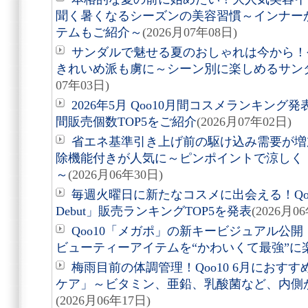
聞く暑くなるシーズンの美容習慣～インナー
テムもご紹介～
(2026月07年08日)
サンダルで魅せる夏のおしゃれは今から！
きれいめ派も虜に～シーン別に楽しめるサン
07年03日)
2026年5月 Qoo10月間コスメランキン
間販売個数TOP5をご紹介
(2026月07年02日)
省エネ基準引き上げ前の駆け込み需要が増
除機能付きが人気に～ピンポイントで涼しく
～
(2026月06年30日)
毎週火曜日に新たなコスメに出会える！Qoo10
Debut」販売ランキングTOP5を発表
(2026月0
Qoo10「メガポ」の新キービジュアル公
ビューティーアイテムを“かわいくて最強”に
梅雨目前の体調管理！Qoo10 6月におす
ケア」～ビタミン、亜鉛、乳酸菌など、内側
(2026月06年17日)