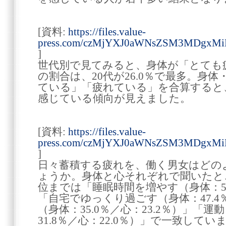
[資料:
https://files.value-
press.com/czMjYXJ0aWNsZSM3MDgxM
]
世代別で見てみると、身体が「とても
の割合は、20代が26.0％で最多。身
ている」「疲れている」を合算すると、
感じている傾向が見えました。
[資料:
https://files.value-
press.com/czMjYXJ0aWNsZSM3MDgxMi
]
日々蓄積する疲れを、働く男女はどの
ょうか。身体と心それぞれで聞いたと
位までは「睡眠時間を増やす（身体：52.
「自宅でゆっくり過ごす（身体：47.4％
（身体：35.0％／心：23.2％）」「
31.8％／心：22.0％）」で一致してい