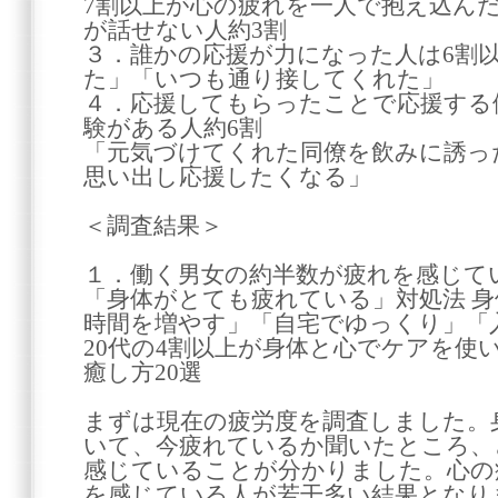
7割以上が心の疲れを一人で抱え込ん
が話せない人約3割
３．誰かの応援が力になった人は6割
た」「いつも通り接してくれた」
４．応援してもらったことで応援する
験がある人約6割
「元気づけてくれた同僚を飲みに誘っ
思い出し応援したくなる」
＜調査結果＞
１．働く男女の約半数が疲れを感じてい
「身体がとても疲れている」対処法 
時間を増やす」「自宅でゆっくり」「
20代の4割以上が身体と心でケアを使
癒し方20選
まずは現在の疲労度を調査しました。
いて、今疲れているか聞いたところ、
感じていることが分かりました。心の
を感じている人が若干多い結果となり