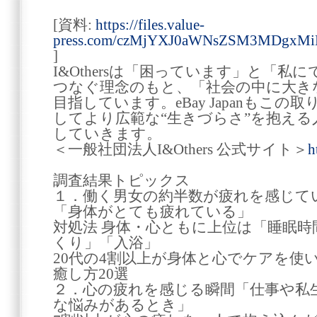
[資料:
https://files.value-
press.com/czMjYXJ0aWNsZSM3MDgxM
]
I&Othersは「困っています」と「
つなぐ理念のもと、「社会の中に大き
目指しています。eBay Japanもこ
してより広範な“生きづらさ”を抱え
していきます。
＜一般社団法人I&Others 公式サイト＞
h
調査結果トピックス
１．働く男女の約半数が疲れを感じてい
「身体がとても疲れている」
対処法 身体・心ともに上位は「睡眠
くり」「入浴」
20代の4割以上が身体と心でケアを使
癒し方20選
２．心の疲れを感じる瞬間「仕事や私
な悩みがあるとき」