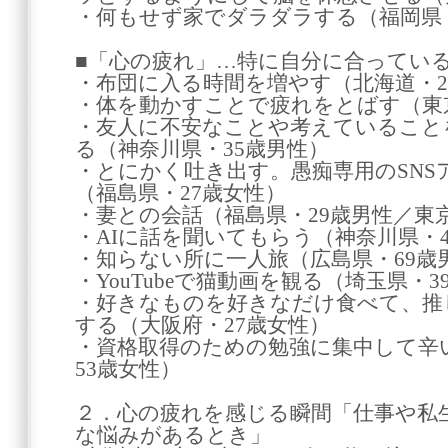
・何もせず家でダラダラする（福岡県・
■「心の疲れ」…特に自分に合っている
・布団に入る時間を増やす（北海道・2
・体を動かすことで疲れをとばす（東京
・友人に不安なことや考えていること
る（神奈川県・35歳男性）
・とにかく吐き出す。愚痴専用のSN
（福島県・27歳女性）
・妻との会話（福島県・29歳男性／東京
・AIに話を聞いてもらう（神奈川県・4
・知らない所に一人旅（広島県・69歳
・YouTubeで猫動画を観る（埼玉県・3
・好きなものを好きなだけ食べて、推
する（大阪府・27歳女性）
・資格取得のための勉強に集中して辛
53歳女性）
２．心の疲れを感じる瞬間「仕事や私
な悩みがあるとき」